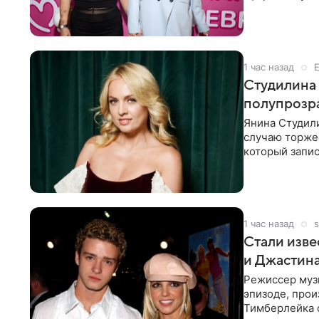
не считает св
1 час назад
Студилина 
полупрозр
Янина Студили
случаю торже
который запис
вечернем
1 час назад
s
Стали изве
и Джастин
Режиссер муз
эпизоде, про
Тимберлейка 