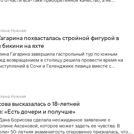
о отчасти все-таки приобретенное качество, а не
потому
Елена Нужная
Гагарина похвасталась стройной фигурой в
бикини на яхте
лина Гагарина завершила гастрольный тур по южным
ред возвращением в столицу решила провести время на
ыступлений в Сочи и Геленджике певица вместе с
равилась в
Елена Нужная
ова высказалась о 18-летней
: «Есть дочери и получше»
Дана Борисова сделала неожиданное заявление о
лине Аксеновой, которое может задеть ее чувства. В
ли» 50-летняя знаменитость откровенно призналась, что