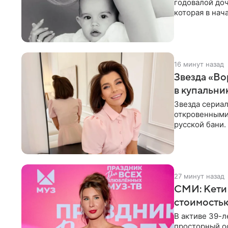
годовалой до
которая в нач
Фото появилис
16 минут назад
Звезда «Во
в купальни
Звезда сериа
откровенными 
русской бани.
компании
27 минут назад
СМИ: Кети
стоимость
В активе 39-л
просторный ос