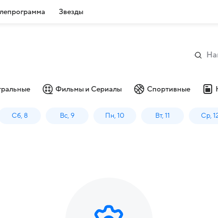
лепрограмма
Звезды
тральные
Фильмы и Сериалы
Спортивные
Сб, 8
Вс, 9
Пн, 10
Вт, 11
Ср, 1