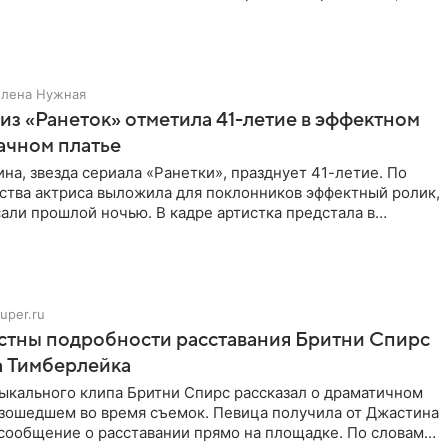
ою дочь
Елена Нужная
из «Ранеток» отметила 41-летие в эффектном
ачном платье
на, звезда сериала «Ранетки», празднует 41-летие. По
ства актриса выложила для поклонников эффектный ролик,
али прошлой ночью. В кадре артистка предстала в
uper.ru
стны подробности расставания Бритни Спирс
а Тимберлейка
ыкального клипа Бритни Спирс рассказал о драматичном
изошедшем во время съемок. Певица получила от Джастина
сообщение о расставании прямо на площадке. По словам