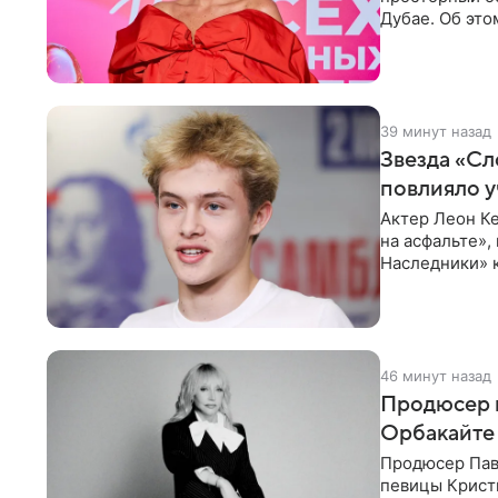
Дубае. Об это
домам». По
39 минут назад
Звезда «Сл
повлияло у
Актер Леон Ке
на асфальте»,
Наследники» 
он
46 минут назад
Продюсер 
Орбакайте 
Продюсер Пав
певицы Крист