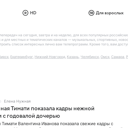
HD
Для взрослых
лепередач на сегодня, завтра и на неделю, для всех популярных российск
так и для местных и тематических каналов — музыкальных, спортивных, нов
астроить список интересных лично вам телепрограмм. Кроме того, вам дос
бирск
,
Екатеринбург
,
Нижний Новгород
,
Казань
,
Челябинск
,
Омск
,
Самара
,
Р
Елена Нужная
ная Тимати показала кадры нежной
 с годовалой дочерью
 Тимати Валентина Иванова показала свежие кадры с