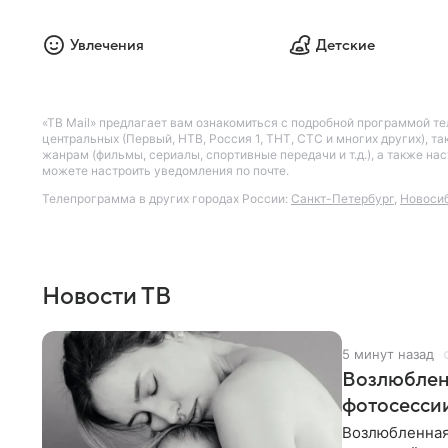
Увлечения
Детские
«ТВ Mail» предлагает вам ознакомиться с подробной программой те
центральных (Первый, НТВ, Россия 1, ТНТ, СТС и многих других), 
жанрам (фильмы, сериалы, спортивные передачи и т.д.), а также н
можете настроить уведомления по почте.
Телепрограмма в других городах России:
Санкт-Петербург
,
Новоси
Новости ТВ
5 минут назад
Возлюблен
фотосессии
Возлюбленная