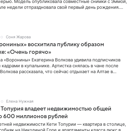
черью. Модель опубликовала совместные снимки с Эммой,
але недели отпраздновала свой первый день рождения.
ь в
Соня Жарова
рониных» восхитила публику образом
ке: «Очень горячо»
ла «Воронины» Екатерина Волкова удивила подписчиков
кадрами в купальнике. Артистка снялась в чане после
 Волкова рассказала, что сейчас отдыхает на Алтае в
Елена Нужная
 Топурия владеет недвижимостью общей
ю 600 миллионов рублей
етней недвижимости Кети Топурии — квартира в столице,
обняк на Николиной Горе и апартаменты класса люкс в