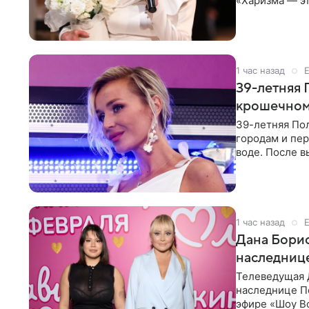
«Харизма — эт
врожденное, 
1 час назад
39-летняя 
крошечном 
39-летняя По
городам и пе
воде. После в
командой отп
1 час назад
Дана Борис
наследнице
Телеведущая 
наследнице По
эфире «Шоу Во