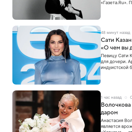
«Газета.Ru».
Батума могли
48 минут назад
Сати Казан
«О чем вы 
Певицу Сати К
для дочери. А
индуистской б
поклонников
1 час назад
Волочкова 
даром
Анастасия Вол
является врож