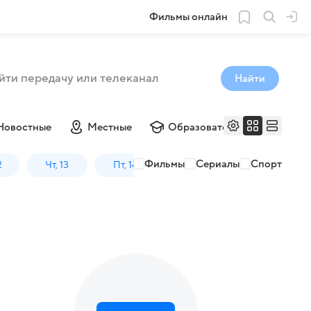
Фильмы онлайн
Найти
Новостные
Местные
Образовательные
Му
Фильмы
Сериалы
Спорт
2
Чт, 13
Пт, 14
Сб, 15
Вс, 16