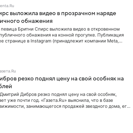
enta.Ru
рс выложила видео в прозрачном наряде
личного обнажения
 певица Бритни Спирс выложила видео в откровенном
 публичного обнажения на конной прогулке. Публикация
ее странице в Instagram (принадлежит компании Meta,
азета.Ru
бров резко поднял цену на свой особняк на
блей
Дмитрий Дибров резко поднял цену на свой особняк,
ет уже почти год. «Газета.Ru» выяснила, что в базе
движимости, занимающегося продажей звездного дома, его
агают