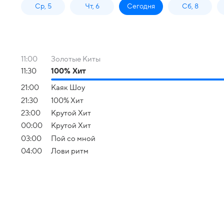
Ср, 5
Чт, 6
Сегодня
Сб, 8
11:00
Золотые Киты
11:30
100% Хит
21:00
Каяк Шоу
21:30
100% Хит
23:00
Крутой Хит
00:00
Крутой Хит
03:00
Пой со мной
04:00
Лови ритм