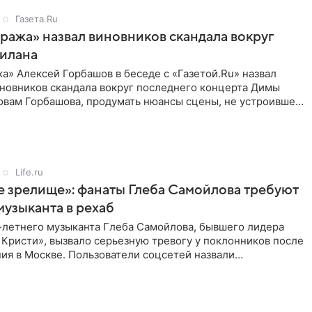
Газета.Ru
ажа» назвал виновников скандала вокруг
Билана
» Алексей Горбашов в беседе с «Газетой.Ru» назвал
новников скандала вокруг последнего концерта Димы
ловам Горбашова, продумать нюансы сцены, не устроившей
лжны
Life.ru
 зрелище»: фанаты Глеба Самойлова требуют
музыканта в рехаб
-летнего музыканта Глеба Самойлова, бывшего лидера
 Кристи», вызвало серьезную тревогу у поклонников после
ия в Москве. Пользователи соцсетей назвали
 на сцене