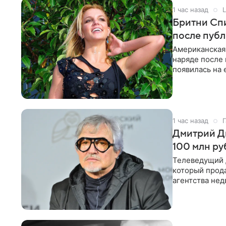
1 час назад
L
Бритни Спи
после пуб
Американская
наряде после
появилась на 
признанной
1 час назад
Г
Дмитрий Ди
100 млн ру
Телеведущий 
который прода
агентства не
теперь предл