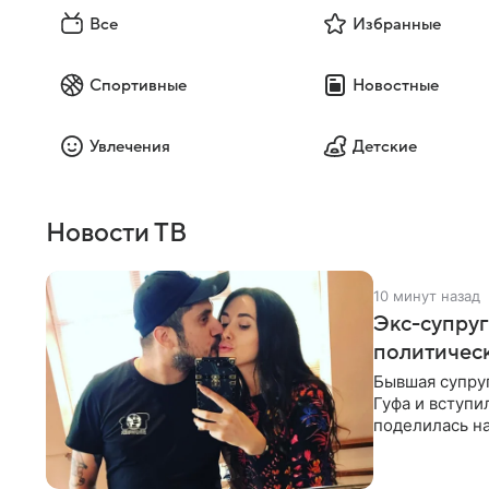
Все
Избранные
Спортивные
Новостные
Увлечения
Детские
Новости ТВ
10 минут назад
Экс-супруг
политичес
Бывшая супруг
Гуфа и вступи
поделилась на
со съезда