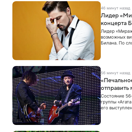
46 минут назад
Лидер «Мир
концерта 
Лидер «Миража
возможных ви
Билана. По с
зрителей, до
56 минут назад
«Печальное
отправить 
Состояние 56
группы «Агата
его выступлен
происходящее