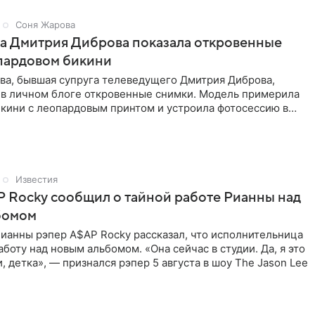
Соня Жарова
а Дмитрия Диброва показала откровенные
пардовом бикини
ва, бывшая супруга телеведущего Дмитрия Диброва,
 в личном блоге откровенные снимки. Модель примерила
кини с леопардовым принтом и устроила фотосессию в
В
Известия
 Rocky сообщил о тайной работе Рианны над
бомом
ианны рэпер A$AP Rocky рассказал, что исполнительница
аботу над новым альбомом. «Она сейчас в студии. Да, я это
и, детка», — признался рэпер 5 августа в шоу The Jason Lee