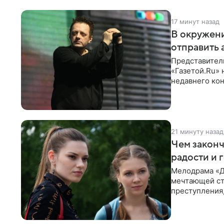
17 минут назад
В окружени
отправить 
Представитель
«Газетой.Ru» 
недавнего кон
заказной
21 минуту назад
Чем законч
радости и 
Мелодрама «Д
мечтающей ст
преступления,
предательств