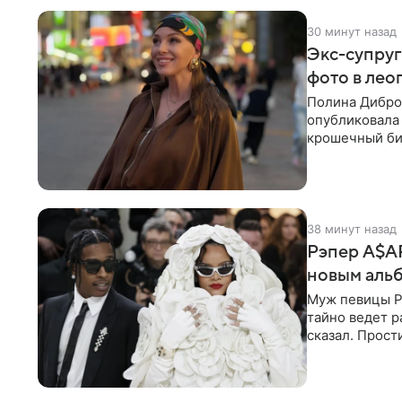
30 минут назад
Экс-супруг
фото в лео
Полина Дибро
опубликовала
крошечный би
гардеробной. 
38 минут назад
Рэпер A$AP
новым аль
Муж певицы Р
тайно ведет р
сказал. Прост