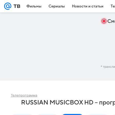
Фильмы
Сериалы
Новости и статьи
Те
См
* трансл
Телепрограмма
RUSSIAN MUSICBOX HD – програ