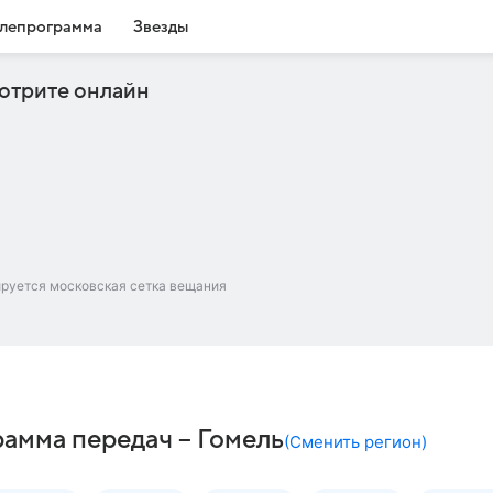
лепрограмма
Звезды
отрите онлайн
ируется московская сетка вещания
мма передач – Гомель
(
Сменить регион
)