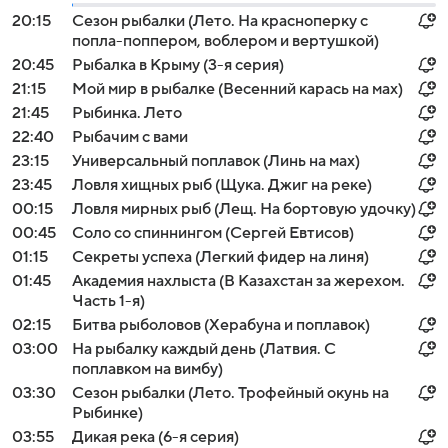
20:15
Сезон рыбалки (Лето. На красноперку с
попла-поппером, воблером и вертушкой)
20:45
Рыбалка в Крыму (3-я серия)
21:15
Мой мир в рыбалке (Весенний карась на мах)
21:45
Рыбинка. Лето
22:40
Рыбачим с вами
23:15
Универсальный поплавок (Линь на мах)
23:45
Ловля хищных рыб (Щука. Джиг на реке)
00:15
Ловля мирных рыб (Лещ. На бортовую удочку)
00:45
Соло со спиннингом (Сергей Евтисов)
01:15
Секреты успеха (Легкий фидер на линя)
01:45
Академия нахлыста (В Казахстан за жерехом.
Часть 1-я)
02:15
Битва рыболовов (Херабуна и поплавок)
03:00
На рыбалку каждый день (Латвия. С
поплавком на вимбу)
03:30
Сезон рыбалки (Лето. Трофейный окунь на
Рыбинке)
03:55
Дикая река (6-я серия)