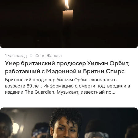
1 час назад
Соня Жарова
Умер британский продюсер Уильям Орбит,
работавший с Мадонной и Бритни Спирс
Британский продюсер Уильям Орбит скончался в
возрасте 69 лет. Информацию о смерти подтвердили в
издании The Guardian. Музыкант, известный по
сотрудничеству с Мадонной, Бритни Спирс и
коллективами Blur и U2,