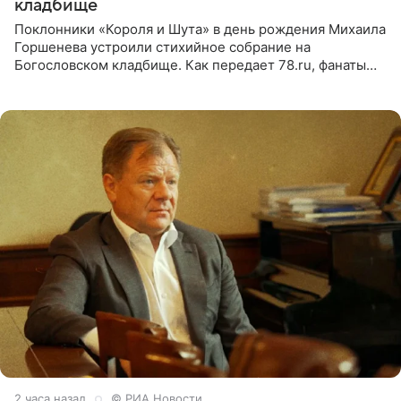
кладбище
Поклонники «Короля и Шута» в день рождения Михаила
Горшенева устроили стихийное собрание на
Богословском кладбище. Как передает 78.ru, фанаты
пришли почтить память лидера коллектива, которому
сегодня могло бы
2 часа назад
© РИА Новости