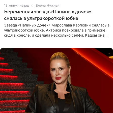
18 минут назад
Елена Нужная
Беременная звезда «Папиных дочек»
снялась в ультракороткой юбке
Звезда «Папиных дочек» Мирослава Карпович снялась в
ультракороткой юбке. Актриса позировала в гримерке,
сидя в кресле, и сделала несколько селфи. Кадры она
опубликовала на личной странице в социальной сети.