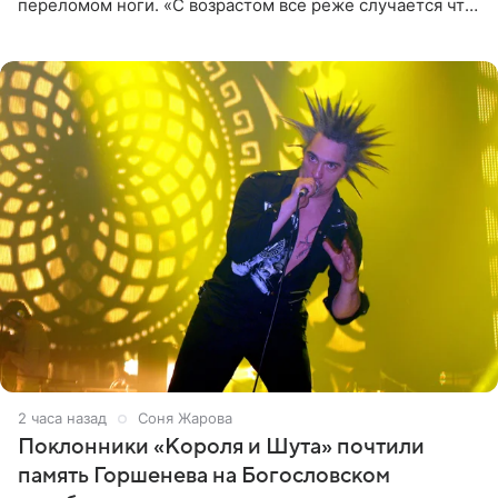
переломом ноги. «С возрастом все реже случается что-
то впервые. Но у меня случилась необычная
“премьера”. Впервые в
2 часа назад
Соня Жарова
Поклонники «Короля и Шута» почтили
память Горшенева на Богословском