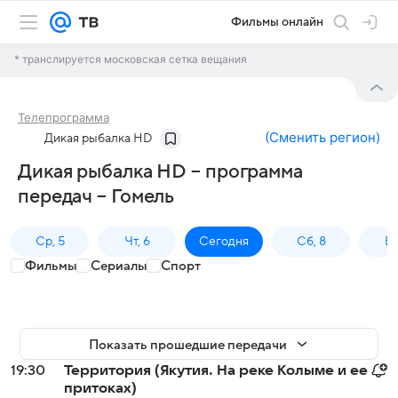
Фильмы онлайн
* транслируется московская сетка вещания
Телепрограмма
(
Сменить регион
)
Дикая рыбалка HD
Дикая рыбалка HD – программа
передач – Гомель
Ср, 5
Чт, 6
Сегодня
Сб, 8
Вс
Фильмы
Сериалы
Спорт
Показать прошедшие передачи
19:30
Территория (Якутия. На реке Колыме и ее
притоках)