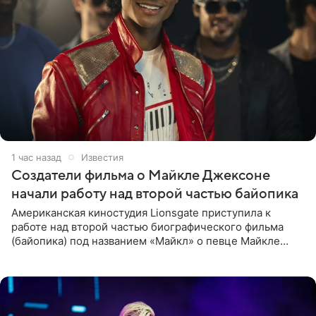
1 час назад
Известия
Создатели фильма о Майкле Джексоне
начали работу над второй частью байопика
Американская киностудия Lionsgate приступила к
работе над второй частью биографического фильма
(байопика) под названием «Майкл» о певце Майкле
Джексоне. Об этом 6 августа сообщил онлайн-ресурс
Deadline