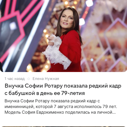
1 час назад
Елена Нужная
Внучка Софии Ротару показала редкий кадр
с бабушкой в день ее 79-летия
Внучка Софии Ротару показала редкий кадр с
именинницей, которой 7 августа исполнилось 79 лет.
Модель София Евдокименко поделилась на личной
странице в социальной сети фотографией знаменитой
бабушки. На снимке