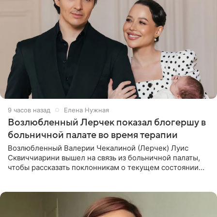
9 часов назад
Елена Нужная
Возлюбленный Лерчек показал блогершу в
больничной палате во время терапии
Возлюбленный Валерии Чекалиной (Лерчек) Луис
Сквиччиарини вышел на связь из больничной палаты,
чтобы рассказать поклонникам о текущем состоянии
блогерши. Он подтвердил, что основной курс
химиотерапии позади, но