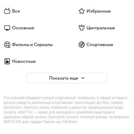
Все
Избранные
Основные
Центральные
Фильмы и Сериалы
Спортивные
Новостные
Показать еще
Российский общедоступный спортивный телеканал, в эфире которого
можно увидеть различные спортивные трансляции: футбол, хоккей,
баскетбол, биатлон, лыжи, плавание и джругие традиционные виды
спорта. «МАТЧ!» — канал для молодой и семейной аудитории о
здоровом образе жизни. Смотрите полную телепрограмму телеканала
МАТЧ! HD для города Гомель на «ТВ Mail».