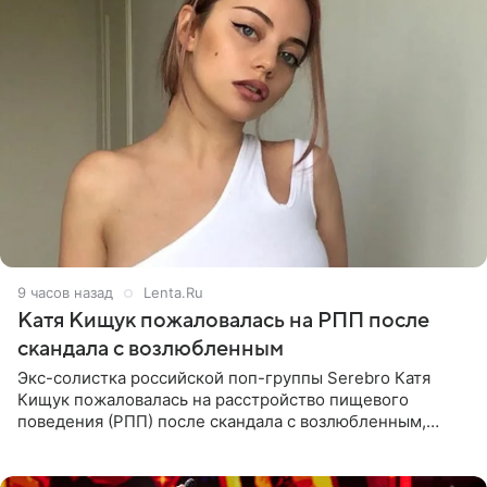
9 часов назад
Lenta.Ru
Катя Кищук пожаловалась на РПП после
скандала с возлюбленным
Экс-солистка российской поп-группы Serebro Катя
Кищук пожаловалась на расстройство пищевого
поведения (РПП) после скандала с возлюбленным,
популярным рэпером 9mice (настоящее имя — Сергей
Дмитриев).