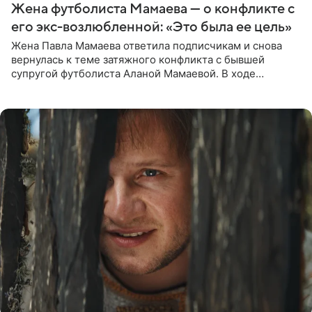
Жена футболиста Мамаева — о конфликте с
его экс-возлюбленной: «Это была ее цель»
Жена Павла Мамаева ответила подписчикам и снова
вернулась к теме затяжного конфликта с бывшей
супругой футболиста Аланой Мамаевой. В ходе
общения с аудиторией один из пользователей
признался, что раньше судил о