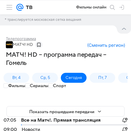
Фильмы онлайн
* транслируется московская сетка вещания
Телепрограмма
МАТЧ! HD
(
Сменить регион
)
МАТЧ! HD – программа передач –
Гомель
Вт, 4
Ср, 5
Сегодня
Пт, 7
Сб
Фильмы
Сериалы
Спорт
Показать прошедшие передачи
07:05
Все на Матч!. Прямая трансляция
09:00
Новости