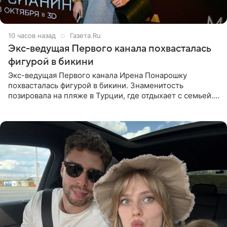
10 часов назад
Газета.Ru
Экс-ведущая Первого канала похвасталась
фигурой в бикини
Экс-ведущая Первого канала Ирена Понарошку
похвасталась фигурой в бикини. Знаменитость
позировала на пляже в Турции, где отдыхает с семьей.
Она поделилась кадрами с отдыха в Instagram (владелец
компания Meta