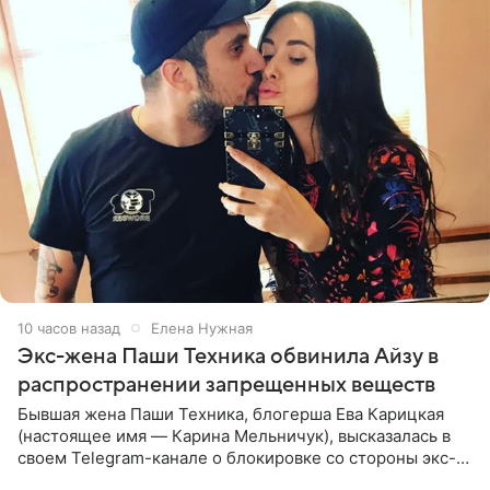
10 часов назад
Елена Нужная
Экс-жена Паши Техника обвинила Айзу в
распространении запрещенных веществ
Бывшая жена Паши Техника, блогерша Ева Карицкая
(настоящее имя — Карина Мельничук), высказалась в
своем Telegram-канале о блокировке со стороны экс-
супруги Гуфа Айзы-Лилуны Ай. Карицкая утверждает,