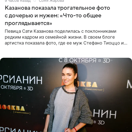
9 часов назад
Соня Жарова
Казанова показала трогательное фото
с дочерью и мужем: «Что-то общее
проглядывается»
Певица Сати Казанова поделилась с поклонниками
редким кадром из семейной жизни. В своем блоге
артистка показала фото, где ее муж Стефано Тиоццо и
их маленькая дочь спят рядом. На снимке отец и
малышка лежат в