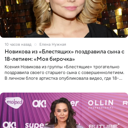
10 часов назад
Елена Нужная
Новикова из «Блестящих» поздравила сына с
18-летием: «Моя бирочка»
Ксения Новикова из группы «Блестящие» трогательно
поздравила своего старшего сына с совершеннолетием.
В личном блоге артистка опубликовала видео, где 18-
летний Мирон легко подхватил маму на руки и закружил
во