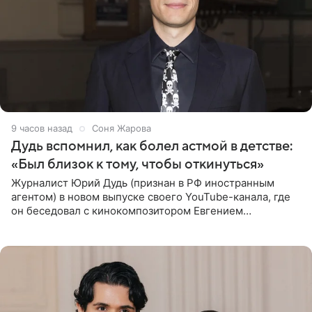
9 часов назад
Соня Жарова
Дудь вспомнил, как болел астмой в детстве:
«Был близок к тому, чтобы откинуться»
Журналист Юрий Дудь (признан в РФ иностранным
агентом) в новом выпуске своего YouTube-канала, где
он беседовал с кинокомпозитором Евгением
Гальпериным, поделился личной историей о борьбе с
бронхиальной астмой в