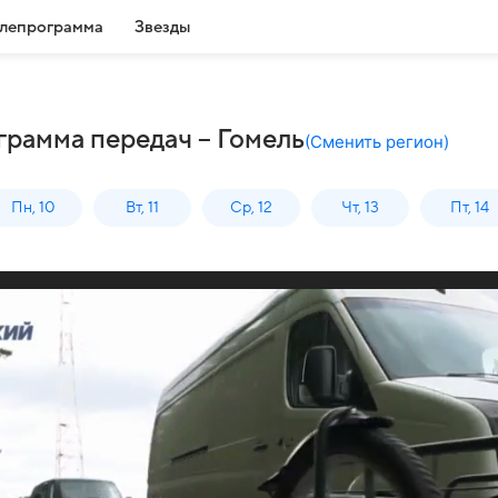
лепрограмма
Звезды
грамма передач – Гомель
(
Сменить регион
)
Пн, 10
Вт, 11
Ср, 12
Чт, 13
Пт, 14