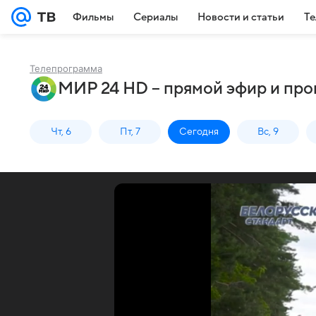
Фильмы
Сериалы
Новости и статьи
Те
Телепрограмма
МИР 24 HD – прямой эфир и про
Чт, 6
Пт, 7
Сегодня
Вс, 9