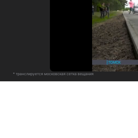
* транслируется московская сетка вещания