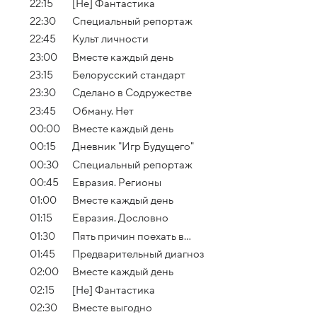
22:15
[Не] Фантастика
22:30
Специальный репортаж
22:45
Культ личности
23:00
Вместе каждый день
23:15
Белорусский стандарт
23:30
Сделано в Содружестве
23:45
Обману. Нет
00:00
Вместе каждый день
00:15
Дневник "Игр Будущего"
00:30
Специальный репортаж
00:45
Евразия. Регионы
01:00
Вместе каждый день
01:15
Евразия. Дословно
01:30
Пять причин поехать в...
01:45
Предварительный диагноз
02:00
Вместе каждый день
02:15
[Не] Фантастика
02:30
Вместе выгодно