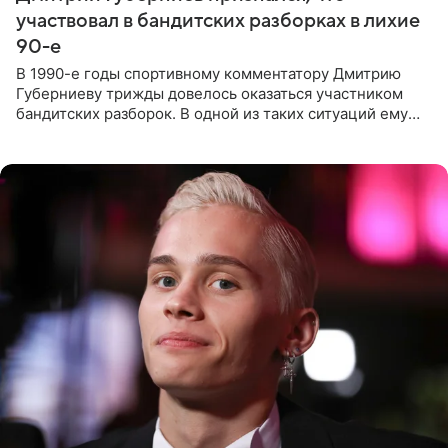
участвовал в бандитских разборках в лихие
90-е
В 1990-е годы спортивному комментатору Дмитрию
Губерниеву трижды довелось оказаться участником
бандитских разборок. В одной из таких ситуаций ему
выдали тяжелый предмет и приказали вступить в драку,
однако он