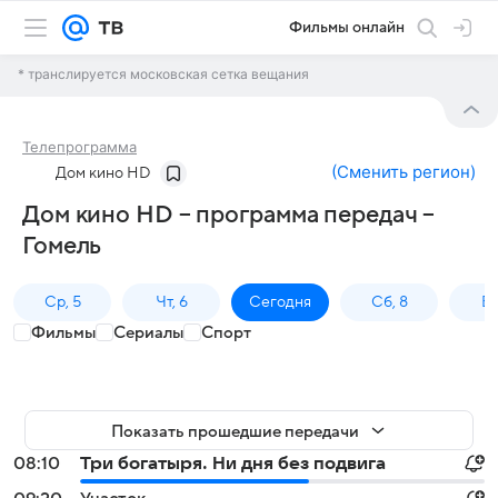
Фильмы онлайн
* транслируется московская сетка вещания
Телепрограмма
(
Сменить регион
)
Дом кино HD
Дом кино HD – программа передач –
Гомель
Ср, 5
Чт, 6
Сегодня
Сб, 8
Вс
Фильмы
Сериалы
Спорт
Показать прошедшие передачи
08:10
Три богатыря. Ни дня без подвига