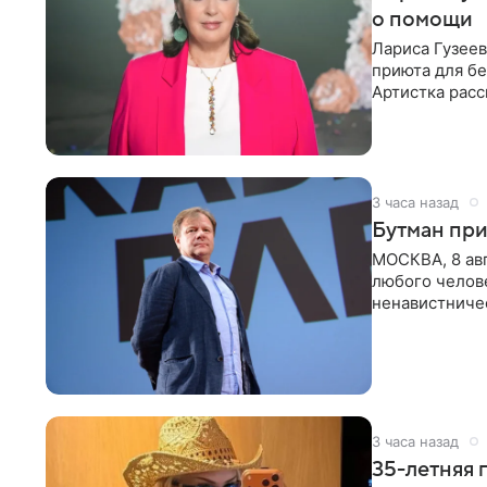
о помощи
Лариса Гузее
приюта для бе
Артистка расс
животных к
3 часа назад
Бутман при
МОСКВА, 8 ав
любого челове
ненавистничес
принимать
3 часа назад
35-летняя 