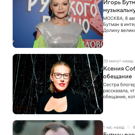
Игорь Бутм
музыкальн
МОСКВА, 8 ав
Бутман в инт
Долину велико
новую совмес
39 минут назад
Ксения Соб
обещание
Сестра блогер
рассказала, ч
обещание, кот
заявила в
1 час назад
Бутман рас