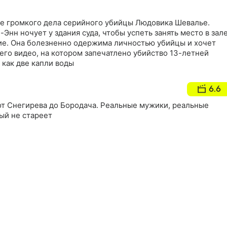
его, ведь он стремиться к совершенствованию своего
. И лишь спустя 12 лет этот изощренный кровавый кошмар
ие громкого дела серийного убийцы Людовика Шевалье.
ческому концу
нн ночует у здания суда, чтобы успеть занять место в зал
ние. Она болезненно одержима личностью убийцы и хочет
его видео, на котором запечатлено убийство 13-летней
 как две капли воды
6.6
от Снегирева до Бородача. Реальные мужики, реальные
ый не стареет