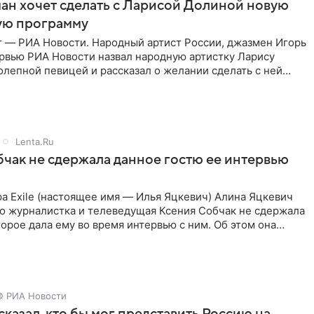
ан хочет сделать с Ларисой Долиной новую
ую программу
г — РИА Новости. Народный артист России, джазмен Игорь
ервью РИА Новости назвал народную артистку Ларису
лепной певицей и рассказал о желании сделать с ней
тную
Lenta.Ru
чак не сдержала данное гостю ее интервью
а Exile (настоящее имя — Илья Яцкевич) Алина Яцкевич
то журналистка и телеведущая Ксения Собчак не сдержала
орое дала ему во время интервью с ним. Об этом она
© РИА Новости
сказал, кто бы мог представить Россию на