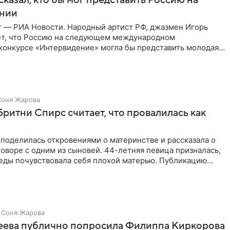
нии
г — РИА Новости. Народный артист РФ, джазмен Игорь
ет, что Россию на следующем международном
конкурсе «Интервидение» могла бы представить молодая
а Убель, так
Соня Жарова
Бритни Спирс считает, что провалилась как
поделилась откровениями о материнстве и рассказала о
оворе с одним из сыновей. 44-летняя певица призналась,
седы почувствовала себя плохой матерью. Публикацию
Соня Жарова
зеева публично попросила Филиппа Киркорова