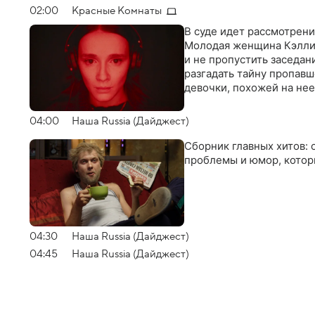
отличается от предыдущ
02:00
Красные Комнаты
извращенного искусства
В суде идет рассмотрен
подойдет к своему логи
Молодая женщина Кэлли-Э
и не пропустить заседа
разгадать тайну пропавш
девочки, похожей на нее
04:00
Наша Russia (Дайджест)
Сборник главных хитов: 
проблемы и юмор, котор
04:30
Наша Russia (Дайджест)
04:45
Наша Russia (Дайджест)