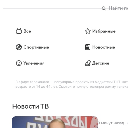
Все
Избранные
Спортивные
Новостные
Увлечения
Детские
В эфире телеканала — популярные проекты из медиатеки ТНТ, кот
возрасте от 14 до 44 лет. Смотрите полную телепрограмму телека
Новости ТВ
9 минут назад