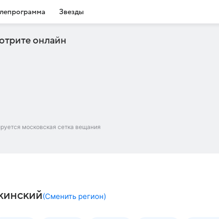
лепрограмма
Звезды
отрите онлайн
ируется московская сетка вещания
бкинский
(
Сменить регион
)