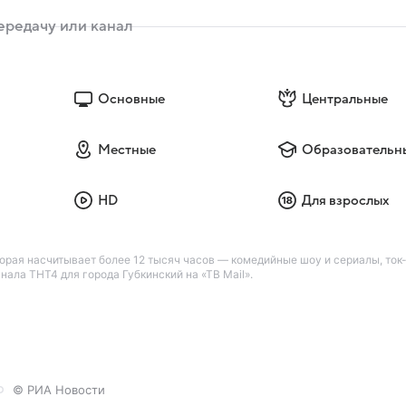
Основные
Центральные
Местные
Образовательн
HD
Для взрослых
орая насчитывает более 12 тысяч часов — комедийные шоу и сериалы, ток-
нала ТНТ4 для города Губкинский на «ТВ Mail».
© РИА Новости