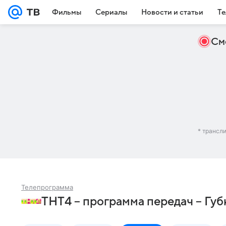
Фильмы
Сериалы
Новости и статьи
Те
См
* трансл
Телепрограмма
ТНТ4 – программа передач – Гу