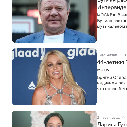
Интервиде
МОСКВА, 8 ав
Бутман счита
музыкальном 
певица Варвар
1 час назад
44-летняя 
мать
Бритни Спирс 
недавнем разг
что после бе
артистки
2 часа назад
Лариса Гу