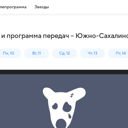
лепрограмма
Звезды
 и программа передач – Южно-Сахалин
Пн, 10
Вт, 11
Ср, 12
Чт, 13
Пт, 14