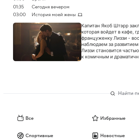
01:35
Сегодня вечером
03:00
История моей жены
Капитан Якоб Штэрр зак
которая войдет в кафе, 
француженку Лиззи - во
наблюдаем за развитием 
Лиззи становится частью
к комичным и драматичн
Все
Избранные
Спортивные
Новостные