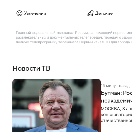
Увлечения
Детские
Главный федеральный телеканал России, занимающий первое место
развлекательных и документальных телепередач, передач о здоро
полную телепрограмму телеканала Первый канал HD для города 
Новости ТВ
15 минут назад
Бутман: Ро
неакадеми
МОСКВА, 8 авг
консерватори
отечественной
исполнителей