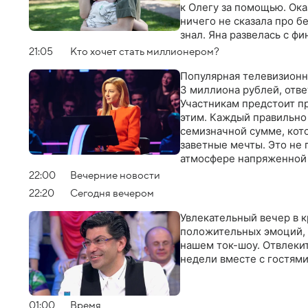
к Олегу за помощью. Ока
ничего не сказала про б
знал. Яна развелась с ф
отобрали мальчика и пе
21:05
Кто хочет стать миллионером?
легальным путем: обраща
ребенка, но в суде все и
Популярная телевизионна
3 миллиона рублей, отве
Участникам предстоит пр
этим. Каждый правильно 
семизначной сумме, кот
заветные мечты. Это не 
атмосфере напряженной
22:00
Вечерние новости
22:20
Сегодня вечером
Увлекательный вечер в к
положительных эмоций, 
нашем ток-шоу. Отвлеки
недели вместе с гостями
01:00
Время