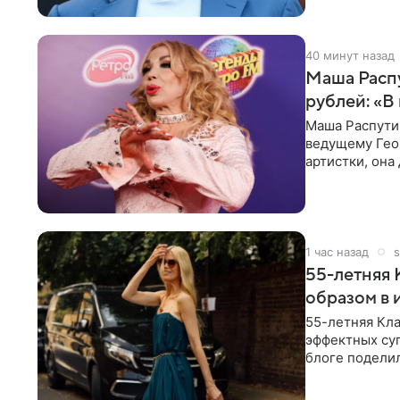
40 минут назад
Маша Распу
рублей: «В
Маша Распути
ведущему Гео
артистки, она
себе жить,
1 час назад
s
55-летняя
образом в 
55-летняя Кла
эффектных су
блоге поделил
роли гостьи,