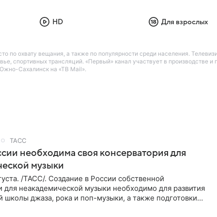
HD
Для взрослых
 по охвату вещания, а также по популярности среди населения. Телевизи
вье, спортивных трансляций. «Первый» канал участвует в производстве и
Южно-Сахалинск на «ТВ Mail».
ТАСС
ссии необходима своя консерватория для
ческой музыки
уста. /ТАСС/. Создание в России собственной
и для неакадемической музыки необходимо для развития
 школы джаза, рока и поп-музыки, а также подготовки
 мирового