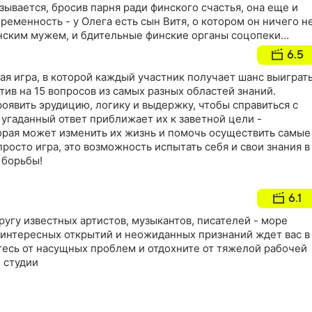
зывается, бросив парня ради финского счастья, она еще и
еременность - у Олега есть сын Витя, о котором он ничего н
инским мужем, и бдительные финские органы соцопеки
редали его в приемную семью. Сначала родители Вити идут
6.5
ются в суд и хотят доказать отцовство Олега и забрать
дет не по плану
я игра, в которой каждый участник получает шанс выиграт
тив на 15 вопросов из самых разных областей знаний.
оявить эрудицию, логику и выдержку, чтобы справиться с
угаданный ответ приближает их к заветной цели -
орая может изменить их жизнь и помочь осуществить самые
просто игра, это возможность испытать себя и свои знания в
 борьбы!
6.1
ругу известных артистов, музыкантов, писателей - море
интересных открытий и неожиданных признаний ждет вас в
тесь от насущных проблем и отдохните от тяжелой рабочей
 студии