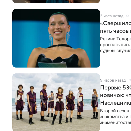
2 часа назад
«Свершилос
пять часов
Регина Тодоре
проспать пять
судьбы случил
ребенком. Ар
9 часов назад
Первые 530
новичок: ч
Наследник
Второй сезон 
знакомства и 
знаменитостей
несколько дне