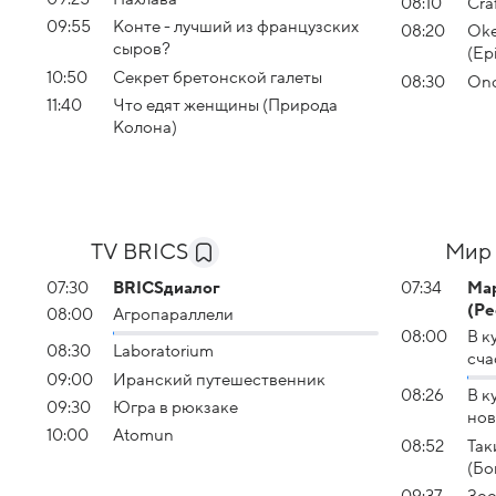
08:10
Cra
09:55
Конте - лучший из французских
08:20
Oke
сыров?
(Ep
10:50
Секрет бретонской галеты
08:30
Onc
11:40
Что едят женщины (Природа
Колона)
TV BRICS
Мир 
07:30
BRICSдиалог
07:34
Ма
(Ре
08:00
Агропараллели
08:00
В к
08:30
Laboratorium
сча
09:00
Иранский путешественник
08:26
В к
09:30
Югра в рюкзаке
нов
10:00
Atomun
08:52
Так
(Бо