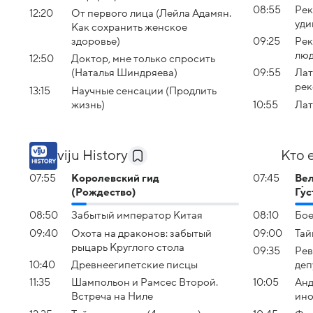
08:55
Рек
12:20
От первого лица (Лейла Адамян.
уди
Как сохранить женское
здоровье)
09:25
Рек
люд
12:50
Доктор, мне только спросить
(Наталья Шиндряева)
09:55
Лат
рек
13:15
Научные сенсации (Продлить
жизнь)
10:55
Лат
viju History
Кто 
07:55
Королевский гид
07:45
Вел
(Рождество)
Гу́
08:50
Забытый император Китая
08:10
Бое
09:40
Охота на драконов: забытый
09:00
Тай
рыцарь Круглого стола
09:35
Рев
10:40
Древнеегипетские писцы
деп
11:35
Шампольон и Рамсес Второй.
10:05
Анд
Встреча на Ниле
ино