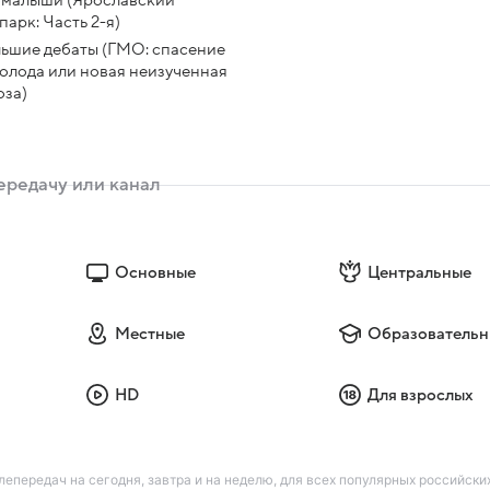
малыши (Ярославский
парк: Часть 2-я)
ьшие дебаты (ГМО: спасение
голода или новая неизученная
оза)
Основные
Центральные
Местные
Образовательн
HD
Для взрослых
лепередач на сегодня, завтра и на неделю, для всех популярных российск