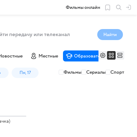
Фильмы онлайн
Найти
Новостные
Местные
Образовательные
Му
Фильмы
Сериалы
Спорт
6
Пн, 17
ачка)