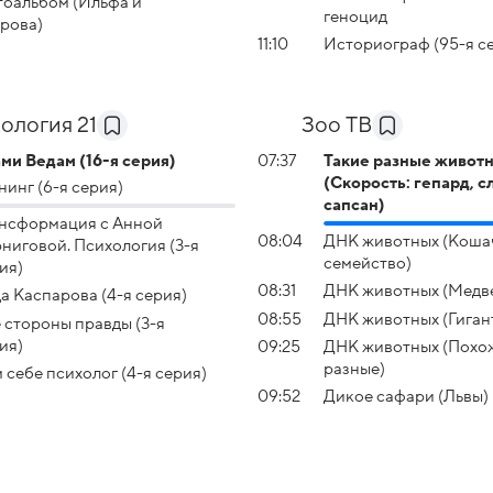
оальбом (Ильфа и
геноцид
рова)
11:10
Историограф (95-я с
ология 21
Зоо ТВ
ми Ведам (16-я серия)
07:37
Такие разные живот
(Скорость: гепард, с
нинг (6-я серия)
сапсан)
нсформация с Анной
08:04
ДНК животных (Коша
ниговой. Психология (3-я
семейство)
ия)
08:31
ДНК животных (Медв
а Каспарова (4-я серия)
08:55
ДНК животных (Гиган
 стороны правды (3-я
ия)
09:25
ДНК животных (Похож
разные)
 себе психолог (4-я серия)
09:52
Дикое сафари (Львы)