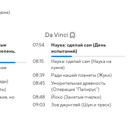
ерия)
Da Vinci
ные
07:54
Наука: сделай сам (День
лепень,
испытаний)
08:15
Наука: сделай сам (Наука на
чье
кухне)
08:39
Ради нашей планеты (Жуки)
еди)
08:45
Уморительная древность
ты)
(Операция "Папирус")
ие, но
08:48
Йоко (Занятые пчелки)
09:03
Зов джунглей (Шум и треск)