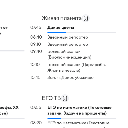
Живая планета
т от
07:45
Дикие цветы
о
08:40
Звериный репортер
09:10
Звериный репортер
09:40
Большой скачок
(Биолюминесценция)
10:10
Большой скачок (Царь-рыба.
Жизнь в неволе)
10:45
Земля. Дикое убежище
ЕГЭ ТВ
трофы. XX
07:55
ЕГЭ по математике (Текстовые
сье)
задачи. Задачи на проценты)
08:20
ЕГЭ по математике (Текстовые