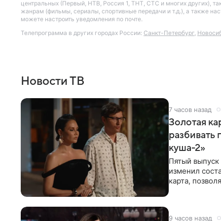
центральных (Первый, НТВ, Россия 1, ТНТ, СТС и многих других), 
жанрам (фильмы, сериалы, спортивные передачи и т.д.), а также н
можете настроить уведомления по почте.
Телепрограмма в других городах России:
Санкт-Петербург
,
Новоси
Новости ТВ
7 часов назад
Золотая кар
разбивать 
куша-2»
Пятый выпуск 
изменил соста
карта, позвол
местами.
9 часов назад