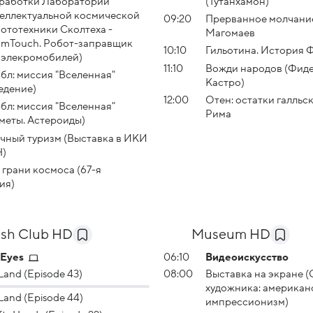
работки Лаборатории
(Тутанхамон)
еллектуальной космической
09:20
Прерванное молчани
ототехники Сколтеха -
Магомаев
mTouch. Робот-заправщик
10:10
Гильотина. История 
 элекромобилей)
11:10
Вожди народов (Фид
бл: миссия "Вселенная"
Кастро)
едение)
12:00
Отен: остатки галльс
бл: миссия "Вселенная"
Рима
меты. Астероиды)
чный туризм (Выставка в ИКИ
Н)
 грани космоса (67-я
ия)
ish Club HD
Museum HD
 Eyes
06:10
Видеоискусство
 Land (Episode 43)
08:00
Выставка на экране (
художника: американ
 Land (Episode 44)
импрессионизм)