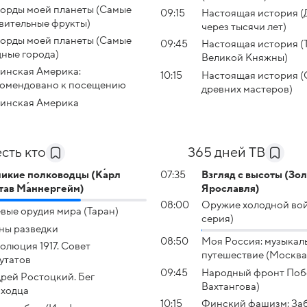
орды моей планеты (Самые
09:15
Настоящая история (
вительные фрукты)
через тысячи лет)
орды моей планеты (Самые
09:45
Настоящая история (
ные города)
Великой Княжны)
инская Америка:
10:15
Настоящая история (
омендовано к посещению
древних мастеров)
инская Америка
есть кто
365 дней ТВ
икие полководцы (Ка́рл
07:35
Взгляд с высоты (Зо
став Ма́ннергейм)
Ярославля)
08:00
Оружие холодной вой
вые орудия мира (Таран)
серия)
ны разведки
08:50
Моя Россия: музыкал
олюция 1917. Совет
путешествие (Москва
утатов
09:45
Народный фронт Побе
рей Ростоцкий. Бег
Вахтангова)
ходца
10:15
Финский фашизм: За