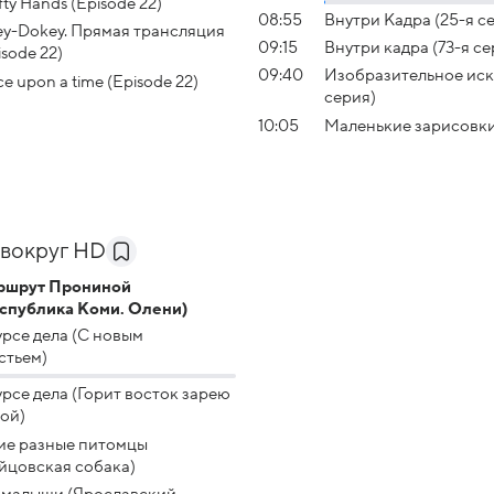
fty Hands (Episode 22)
08:55
Внутри Кадра (25-я с
y-Dokey. Прямая трансляция
09:15
Внутри кадра (73-я се
isode 22)
09:40
Изобразительное иск
e upon a time (Episode 22)
серия)
10:05
Маленькие зарисовк
вокруг HD
ршрут Прониной
спублика Коми. Олени)
урсе дела (С новым
стьем)
урсе дела (Горит восток зарею
ой)
ие разные питомцы
йцовская собака)