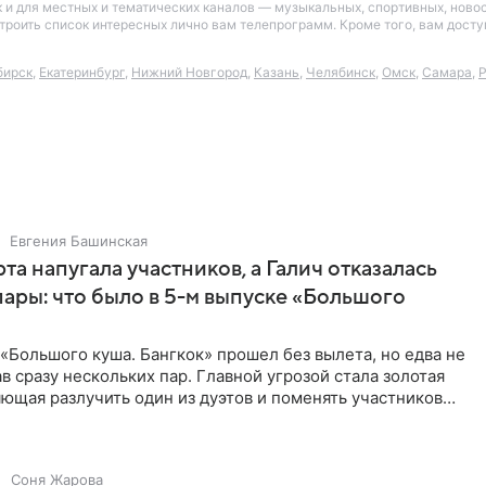
так и для местных и тематических каналов — музыкальных, спортивных, нов
астроить список интересных лично вам телепрограмм. Кроме того, вам дос
бирск
,
Екатеринбург
,
Нижний Новгород
,
Казань
,
Челябинск
,
Омск
,
Самара
,
Р
Евгения Башинская
та напугала участников, а Галич отказалась
пары: что было в 5-м выпуске «Большого
«Большого куша. Бангкок» прошел без вылета, но едва не
в сразу нескольких пар. Главной угрозой стала золотая
яющая разлучить один из дуэтов и поменять участников
Соня Жарова