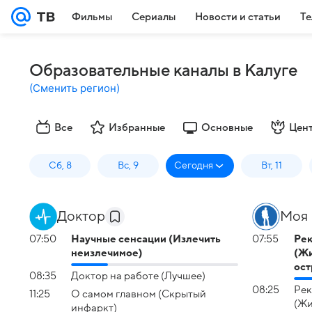
Фильмы
Сериалы
Новости и статьи
Те
Образовательные каналы в Калуге
(
Сменить регион
)
Все
Избранные
Основные
Цен
Сб, 8
Вс, 9
Сегодня
Вт, 11
Доктор
Моя 
07:50
Научные сенсации (Излечить
07:55
Рек
неизлечимое)
(Жи
ост
08:35
Доктор на работе (Лучшее)
08:25
Рек
11:25
О самом главном (Скрытый
(Жи
инфаркт)