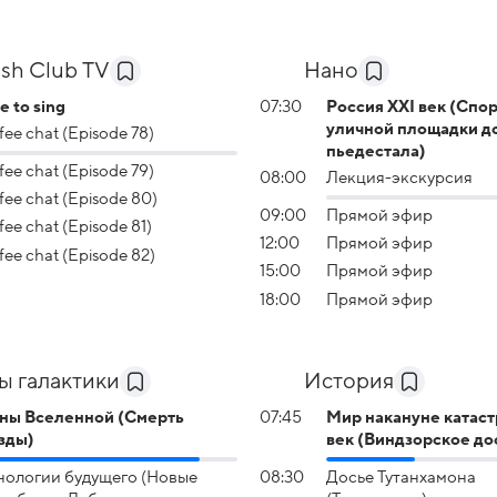
ish Club TV
Нано
e to sing
07:30
Россия XXI век (Спор
уличной площадки д
fee chat (Episode 78)
пьедестала)
fee chat (Episode 79)
08:00
Лекция-экскурсия
fee chat (Episode 80)
09:00
Прямой эфир
fee chat (Episode 81)
12:00
Прямой эфир
fee chat (Episode 82)
15:00
Прямой эфир
18:00
Прямой эфир
ы галактики
История
ны Вселенной (Смерть
07:45
Мир накануне катас
зды)
век (Виндзорское до
нологии будущего (Новые
08:30
Досье Тутанхамона