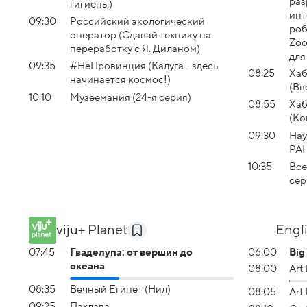
раз
гигиены)
инт
09:30
Российский экологический
роб
оператор (Сдавай технику на
Zoo
переработку с Я. Диланом)
для
09:35
#НеПровинция (Калуга - здесь
08:25
Хаб
начинается космос!)
(Вв
10:10
Музеемания (24-я серия)
08:55
Хаб
(Ко
09:30
Нау
РА
10:35
Все
сер
viju+ Planet
Engl
07:45
Гваделупа: от вершин до
06:00
Big
океана
08:00
Art
08:35
Вечный Египет (Нил)
08:05
Art
09:25
Пахлава