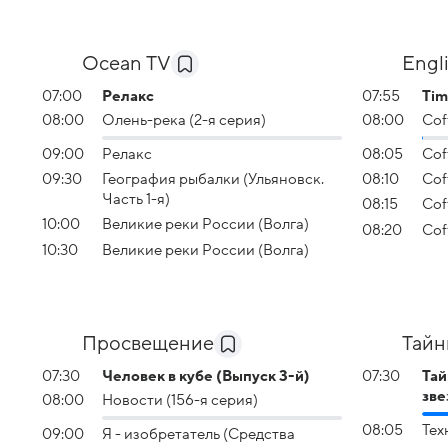
Ocean TV
Engl
07:00
Релакс
07:55
Tim
08:00
Олень-река (2-я серия)
08:00
Cof
09:00
Релакс
08:05
Cof
09:30
География рыбалки (Ульяновск.
08:10
Cof
Часть 1-я)
08:15
Cof
10:00
Великие реки России (Волга)
08:20
Cof
10:30
Великие реки России (Волга)
Просвещение
Тайн
07:30
Человек в кубе (Выпуск 3-й)
07:30
Тай
зве
08:00
Новости (156-я серия)
08:05
Тех
09:00
Я - изобретатель (Средства