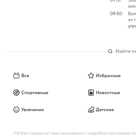
09:37
Зоо
зоо
09:50
Бол
от 
угр
Все
Избранные
Спортивные
Новостные
Увлечения
Детские
«ТВ Mail» предлагает вам ознакомиться с подробной программой те