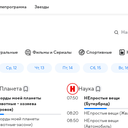
лепрограмма
Звезды
тральные
Фильмы и Сериалы
Спортивные
Ср, 12
Чт, 13
Пт, 14
Сб, 15
Вс, 1
Планета
Наука
орды моей планеты
07:50
НЕпростые вещи
вотные - хозяева
(Бутерброд)
ровов)
08:20
НЕпростые вещи (Жв
орды моей планеты
08:50
НЕпростые вещи
вотные-засони)
(Автомобиль)