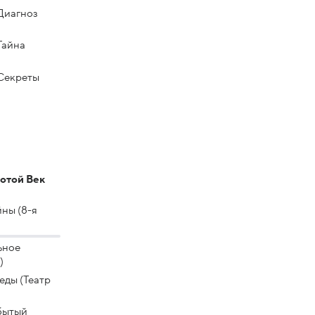
Диагноз
Тайна
Секреты
лотой Век
ны (8-я
ьное
)
ды (Театр
бытый