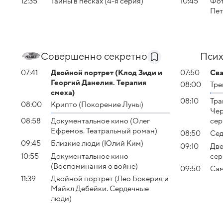
12:35
Тайны в песках (4-я серия)
10:45
Фот
Пет
Совершенно секретно
Псих
07:41
Двойной портрет (Клод Зиди и
07:50
Сва
Георгий Данелия. Терапия
08:00
Тре
смеха)
08:10
Тра
08:00
Крипто (Покорение Луны)
Чер
08:58
Документальное кино (Олег
сер
Ефремов. Театральный роман)
08:50
Сед
09:45
Близкие люди (Юлий Ким)
09:10
Две
10:55
Документальное кино
сер
(Воспоминания о войне)
09:50
Сам
11:39
Двойной портрет (Лео Бокерия и
Майкл Дебейки. Сердечные
люди)