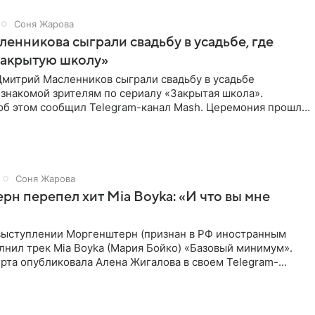
Соня Жарова
ленникова сыграли свадьбу в усадьбе, где
Закрытую школу»
Дмитрий Масленников сыграли свадьбу в усадьбе
знакомой зрителям по сериалу «Закрытая школа».
б этом сообщил Telegram-канал Mash. Церемония прошла
 дверями.
Соня Жарова
н перепел хит Mia Boyka: «И что вы мне
выступлении Моргенштерн (признан в РФ иностранным
лнил трек Mia Boyka (Мария Бойко) «Базовый минимум».
рта опубликовала Алена Жигалова в своем Telegram-
ое утро