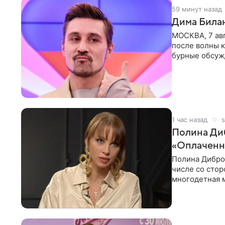
59 минут назад
Дима Билан
МОСКВА, 7 ав
после волны к
бурные обсуж
глубин. В
1 час назад
s
Полина Диб
«Оплаченн
Полина Дибров
числе со стор
многодетная м