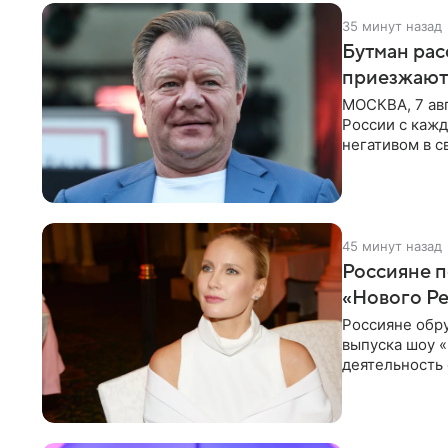
35 минут назад
Бутман рас
приезжают
МОСКВА, 7 ав
России с кажд
негативом в с
поэтому
45 минут назад
Россияне п
«Нового Р
Россияне обр
выпуска шоу «
деятельность 
комментариях