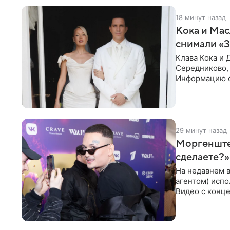
18 минут назад
Кока и Мас
снимали «
Клава Кока и 
Середниково, 
Информацию о
за закрытыми
29 минут назад
Моргенштер
сделаете?»
На недавнем 
агентом) испо
Видео с конце
канале. «Добр