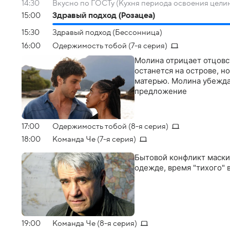
14:30
Вкусно по ГОСТу (Кухня периода освоения цели
15:00
Здравый подход (Розацеа)
15:30
Здравый подход (Бессонница)
16:00
Одержимость тобой (7-я серия)
Молина отрицает отцовс
останется на острове, н
матерью. Молина убежда
предложение
17:00
Одержимость тобой (8-я серия)
18:00
Команда Че (7-я серия)
Бытовой конфликт маски
одежде, время "тихого"
19:00
Команда Че (8-я серия)