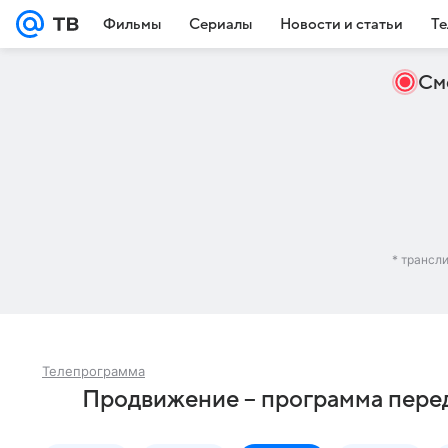
Фильмы
Сериалы
Новости и статьи
Те
См
* трансл
Телепрограмма
Продвижение – программа перед