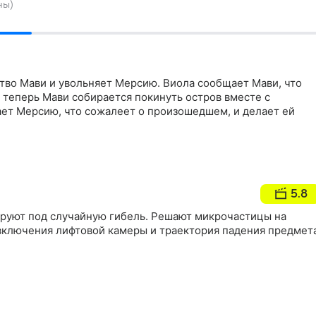
ны)
тво Мави и увольняет Мерсию. Виола сообщает Мави, что
о теперь Мави собирается покинуть остров вместе с
ет Мерсию, что сожалеет о произошедшем, и делает ей
5.8
руют под случайную гибель. Решают микрочастицы на
 включения лифтовой камеры и траектория падения предмет