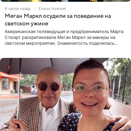
8 часов назад
Елена Нужная
Меган Маркл осудили за поведение на
светском ужине
Американская телеведущая и предприниматель Марта
Стюарт раскритиковала Меган Маркл за манеры на
светском мероприятии. Знаменитость поделилась
деталями личной встречи с герцогиней Сассекской,
пишет PageSix. По