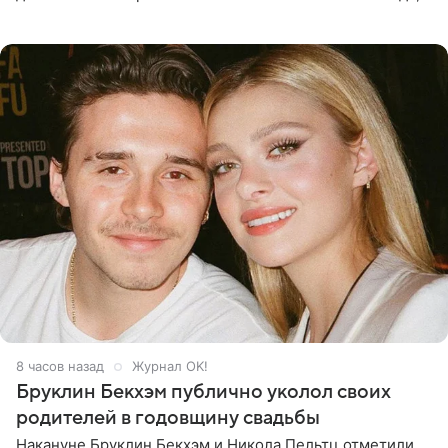
когда один из партнеров требует от другого слишком
многого,
8 часов назад
Журнал OK!
Бруклин Бекхэм публично уколол своих
родителей в годовщину свадьбы
Накануне Бруклин Бекхэм и Никола Пельтц отметили