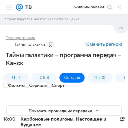
Фильмы онлайн
* транслируется московская сетка вещания
Телепрограмма
(
Сменить регион
)
Тайны галактики
Тайны галактики – программа передач –
Канск
Пт, 7
Сб, 8
Сегодня
Пн, 10
Вт,
Фильмы
Сериалы
Спорт
Показать прошедшие передачи
18:00
Карбоновые полигоны. Настоящее и
будущее