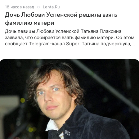
18 часов назад
Lenta.Ru
Дочь Любови Успенской решила взять
фамилию матери
Дочь певицы Любови Успенской Татьяна Плаксина
заявила, что собирается взять фамилию матери. Об этом
сообщает Telegram-канал Super. Татьяна подчеркнула,
что приняла решение о смене фамилии, поскольку
именно от