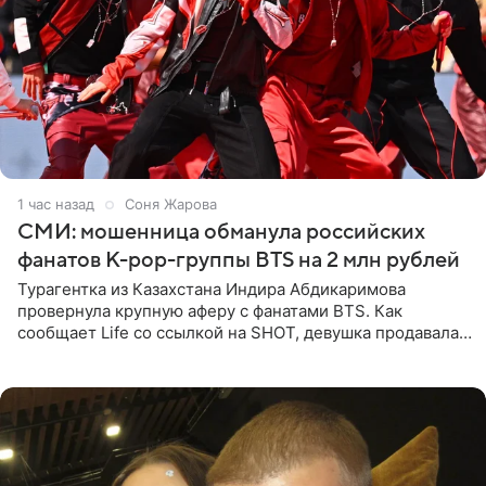
1 час назад
Соня Жарова
СМИ: мошенница обманула российских
фанатов K-pop-группы BTS на 2 млн рублей
Турагентка из Казахстана Индира Абдикаримова
провернула крупную аферу с фанатами BTS. Как
сообщает Life со ссылкой на SHOT, девушка продавала
поддельные туры на концерт группы в Пусане. По
данным издания,