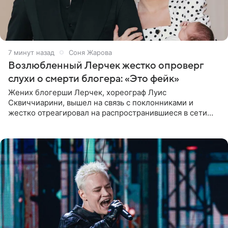
7 минут назад
Соня Жарова
Возлюбленный Лерчек жестко опроверг
слухи о смерти блогера: «Это фейк»
Жених блогерши Лерчек, хореограф Луис
Сквиччиарини, вышел на связь с поклонниками и
жестко отреагировал на распространившиеся в сети
слухи о смерти Валерии Чекалиной. «Это фейк! Я в
шоке, что такие люди