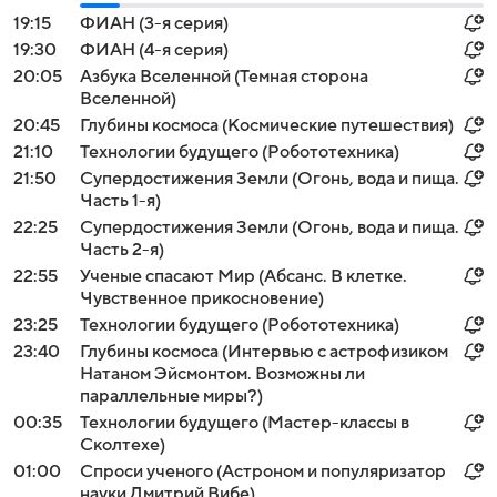
19:15
ФИАН (3-я серия)
19:30
ФИАН (4-я серия)
20:05
Азбука Вселенной (Темная сторона
Вселенной)
20:45
Глубины космоса (Космические путешествия)
21:10
Технологии будущего (Робототехника)
21:50
Супердостижения Земли (Огонь, вода и пища.
Часть 1-я)
22:25
Супердостижения Земли (Огонь, вода и пища.
Часть 2-я)
22:55
Ученые спасают Мир (Абсанс. В клетке.
Чувственное прикосновение)
23:25
Технологии будущего (Робототехника)
23:40
Глубины космоса (Интервью с астрофизиком
Натаном Эйсмонтом. Возможны ли
параллельные миры?)
00:35
Технологии будущего (Мастер-классы в
Сколтехе)
01:00
Спроси ученого (Астроном и популяризатор
науки Дмитрий Вибе)