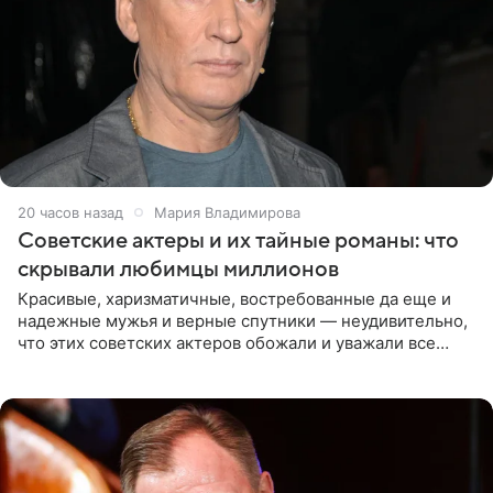
20 часов назад
Мария Владимирова
Советские актеры и их тайные романы: что
скрывали любимцы миллионов
Красивые, харизматичные, востребованные да еще и
надежные мужья и верные спутники — неудивительно,
что этих советских актеров обожали и уважали все
женщины большой страны, и наверняка не раз ставили
их в