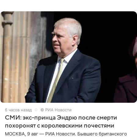
зеркалом в черном топе с кружевом, который
дополнила
6 часов назад
© РИА Новости
СМИ: экс-принца Эндрю после смерти
похоронят с королевскими почестями
МОСКВА, 9 авг — РИА Новости. Бывшего британского