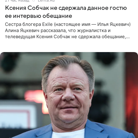
21 час назад
Lenta.Ru
Ксения Собчак не сдержала данное гостю
ее интервью обещание
Сестра блогера Exile (настоящее имя — Илья Яцкевич)
Алина Яцкевич рассказала, что журналистка и
телеведущая Ксения Собчак не сдержала обещание,
которое дала ему во время интервью с ним. Об этом она
заявила в