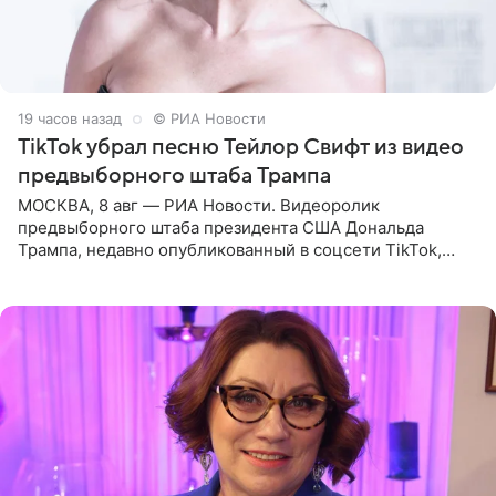
19 часов назад
© РИА Новости
TikTok убрал песню Тейлор Свифт из видео
предвыборного штаба Трампа
МОСКВА, 8 авг — РИА Новости. Видеоролик
предвыборного штаба президента США Дональда
Трампа, недавно опубликованный в соцсети TikTok,
остался без звуковой дорожки в виде песни August
(«Август») американской