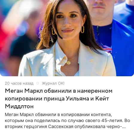
20 часов назад
Журнал OK!
Меган Маркл обвинили в намеренном
копировании принца Уильяма и Кейт
Миддлтон
Меган Маркл обвинили в копировании контента,
которым она поделилась по случаю своего 45-летия. Во
вторник герцогиня Сассекская опубликовала черно-
белую фотографию, на которой она прыгает в бассейн с