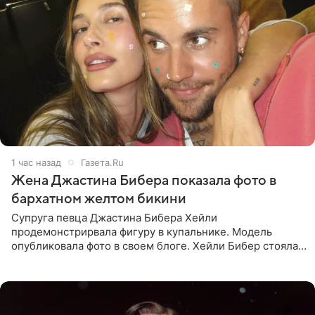
1 час назад
Газета.Ru
Жена Джастина Бибера показала фото в
бархатном желтом бикини
Супруга певца Джастина Бибера Хейли
продемонстрирвала фигуру в купальнике. Модель
опубликовала фото в своем блоге. Хейли Бибер стояла
перед зеркалом в желтом крошечном бархатном
бикини, которое дополнила