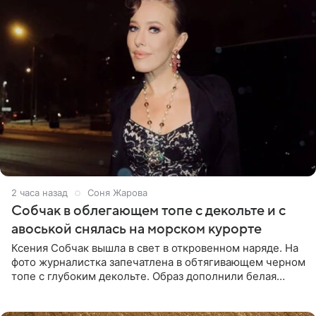
2 часа назад
Соня Жарова
Собчак в облегающем топе с декольте и с
авоськой снялась на морском курорте
Ксения Собчак вышла в свет в откровенном наряде. На
фото журналистка запечатлена в обтягивающем черном
топе с глубоким декольте. Образ дополнили белая
юбка-миди, вьетнамки на платформе и соломенная
шляпа.