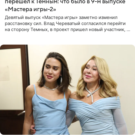
перешел к Темным: что было в 9-м выпуске
«Мастера игры-2»
Девятый выпуск «Мастера игры» заметно изменил
расстановку сил. Влад Череватый согласился перейти
на сторону Темных, в проект пришел новый участник, а
Курбан Омаров и Анна Седокова оказались под таким
давлением.