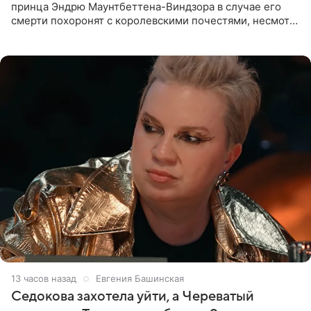
принца Эндрю Маунтбеттена-Виндзора в случае его
смерти похоронят с королевскими почестями, несмотря
на лишение всех титулов, сообщает Daily Mail со
ссылкой на
13 часов назад
Евгения Башинская
Седокова захотела уйти, а Череватый