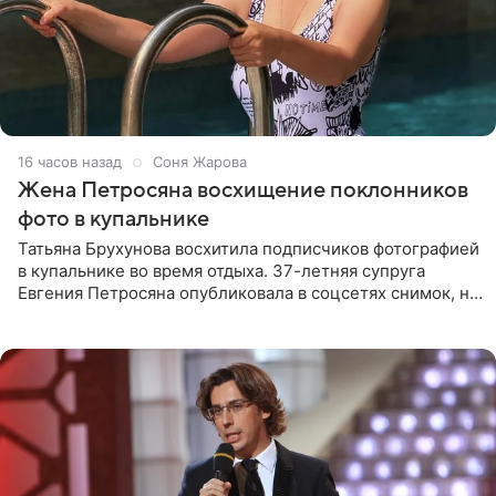
16 часов назад
Соня Жарова
Жена Петросяна восхищение поклонников
фото в купальнике
Татьяна Брухунова восхитила подписчиков фотографией
в купальнике во время отдыха. 37-летняя супруга
Евгения Петросяна опубликовала в соцсетях снимок, на
котором позирует у бассейна в белоснежном монокини
с