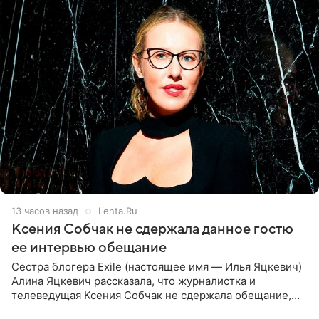
13 часов назад
Lenta.Ru
Ксения Собчак не сдержала данное гостю
ее интервью обещание
Сестра блогера Exile (настоящее имя — Илья Яцкевич)
Алина Яцкевич рассказала, что журналистка и
телеведущая Ксения Собчак не сдержала обещание,
которое дала ему во время интервью с ним. Об этом она