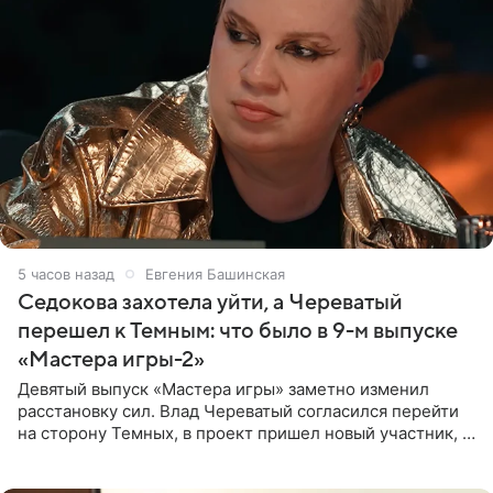
5 часов назад
Евгения Башинская
Седокова захотела уйти, а Череватый
перешел к Темным: что было в 9-м выпуске
«Мастера игры-2»
Девятый выпуск «Мастера игры» заметно изменил
расстановку сил. Влад Череватый согласился перейти
на сторону Темных, в проект пришел новый участник, а
Курбан Омаров и Анна Седокова оказались под таким
давлением.