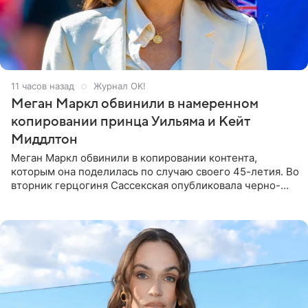
11 часов назад
Журнал OK!
Меган Маркл обвинили в намеренном
копировании принца Уильяма и Кейт
Миддлтон
Меган Маркл обвинили в копировании контента,
которым она поделилась по случаю своего 45-летия. Во
вторник герцогиня Сассекская опубликовала черно-
белую фотографию, на которой она прыгает в бассейн с
воздушными