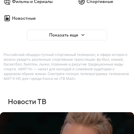
Фильмы и Сериалы
Спортивные
Новостные
Показать еще
Российский общедоступный спортивный телеканал, в эфире которого
можно увидеть различные спортивные трансляции: футбол, хоккей,
баскетбол, биатлон, лыжи, плавание и джругие традиционные виды
спорта. «МАТЧ!» — канал для молодой и семейной аудитории о
здоровом образе жизни. Смотрите полную телепрограмму телеканала
МАТЧ! HD для города Канск на «ТВ Mail».
Новости ТВ