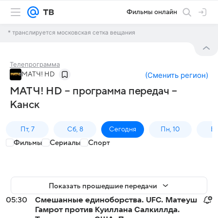
Фильмы онлайн
* транслируется московская сетка вещания
Телепрограмма
МАТЧ! HD
(
Сменить регион
)
МАТЧ! HD – программа передач –
Канск
Пт, 7
Сб, 8
Сегодня
Пн, 10
Вт,
Фильмы
Сериалы
Спорт
Показать прошедшие передачи
05:30
Смешанные единоборства. UFC. Матеуш
Гамрот против Куиллана Салкиллда.