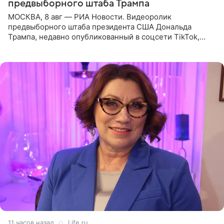
предвыборного штаба Трампа
МОСКВА, 8 авг — РИА Новости. Видеоролик
предвыборного штаба президента США Дональда
Трампа, недавно опубликованный в соцсети TikTok,
остался без звуковой дорожки в виде песни August
(«Август») американской
11 часов назад
Life.ru