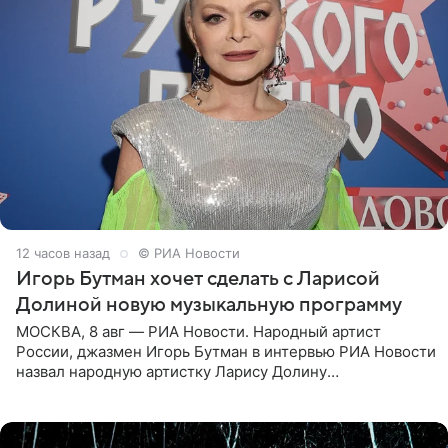
12 часов назад
© РИА Новости
Игорь Бутман хочет сделать с Ларисой
Долиной новую музыкальную программу
МОСКВА, 8 авг — РИА Новости. Народный артист
России, джазмен Игорь Бутман в интервью РИА Новости
назвал народную артистку Ларису Долину
великолепной певицей и рассказал о желании сделать с
ней новую совместную