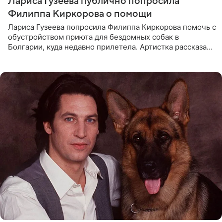
Лариса Гузеева публично попросила
Филиппа Киркорова о помощи
Лариса Гузеева попросила Филиппа Киркорова помочь с
обустройством приюта для бездомных собак в
Болгарии, куда недавно прилетела. Артистка рассказала
о местных волонтерах, которые временно забирают
животных к