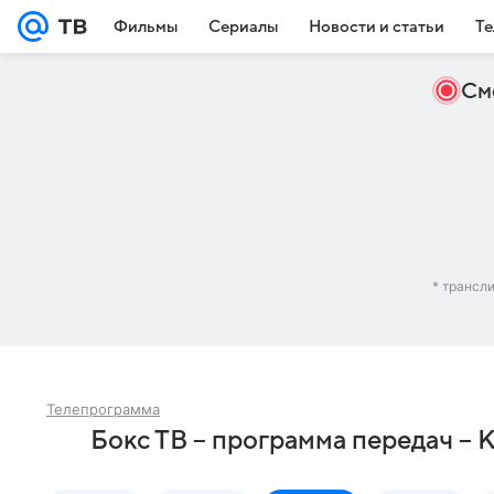
Фильмы
Сериалы
Новости и статьи
Те
См
* трансл
Телепрограмма
Бокс ТВ – программа передач – 