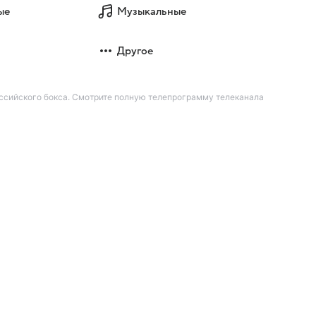
ые
Музыкальные
Другое
российского бокса. Смотрите полную телепрограмму телеканала