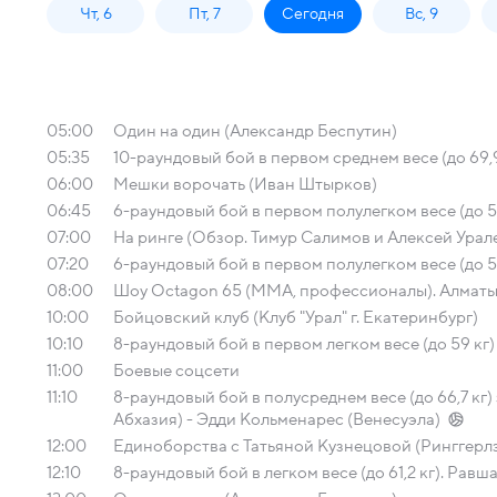
Чт, 6
Пт, 7
Сегодня
Вс, 9
05:00
Один на один (Александр Беспутин)
05:35
10-раундовый бой в первом среднем весе (до 69,9
06:00
Мешки ворочать (Иван Штырков)
06:45
6-раундовый бой в первом полулегком весе (до 55
07:00
На ринге (Обзор. Тимур Салимов и Алексей Урал
07:20
6-раундовый бой в первом полулегком весе (до 55
08:00
Шоу Octagon 65 (MMA, профессионалы). Алматы 
10:00
Бойцовский клуб (Клуб "Урал" г. Екатеринбург)
10:10
8-раундовый бой в первом легком весе (до 59 кг)
11:00
Боевые соцсети
11:10
8-раундовый бой в полусреднем весе (до 66,7 кг
Абхазия) - Эдди Кольменарес (Венесуэла)
12:00
Единоборства с Татьяной Кузнецовой (Ринггерл
12:10
8-раундовый бой в легком весе (до 61,2 кг). Рав