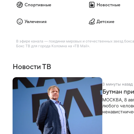
Спортивные
Новостные
Увлечения
Детские
В эфире канала — поединки мировых и отечественных звезд бокса
Бокс ТВ для города Коломна на «ТВ Mail».
Новости ТВ
3 минуты назад
Бутман при
МОСКВА, 8 ав
любого челове
ненавистничес
принимать