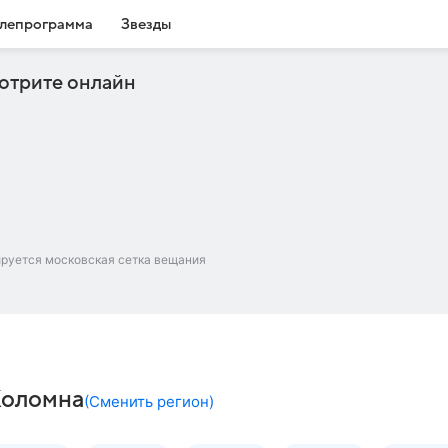
лепрограмма
Звезды
отрите онлайн
ируется московская сетка вещания
Коломна
(
Сменить регион
)