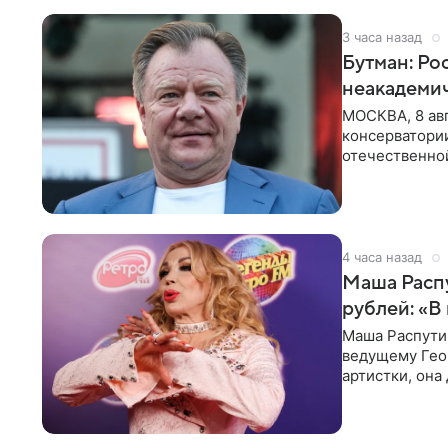
3 часа назад
Бутман: Ро
неакадеми
МОСКВА, 8 авг
консерватори
отечественной
исполнителей
4 часа назад
Маша Распу
рублей: «В
Маша Распути
ведущему Гео
артистки, она
себе жить,