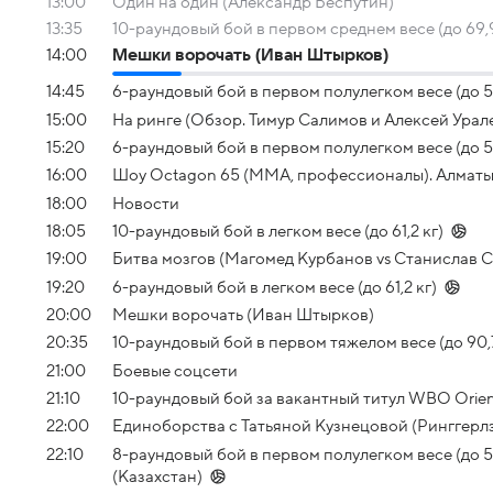
13:00
Один на один (Александр Беспутин)
13:35
10-раундовый бой в первом среднем весе (до 69,9
14:00
Мешки ворочать (Иван Штырков)
14:45
6-раундовый бой в первом полулегком весе (до 55
15:00
На ринге (Обзор. Тимур Салимов и Алексей Урал
15:20
6-раундовый бой в первом полулегком весе (до 55
16:00
Шоу Octagon 65 (MMA, профессионалы). Алматы 
18:00
Новости
18:05
10-раундовый бой в легком весе (до 61,2 кг)
19:00
Битва мозгов (Магомед Курбанов vs Станислав 
19:20
6-раундовый бой в легком весе (до 61,2 кг)
20:00
Мешки ворочать (Иван Штырков)
20:35
10-раундовый бой в первом тяжелом весе (до 90,7
21:00
Боевые соцсети
21:10
10-раундовый бой за вакантный титул WBO Orienta
22:00
Единоборства с Татьяной Кузнецовой (Ринггерл
22:10
8-раундовый бой в первом полулегком весе (до 5
(Казахстан)