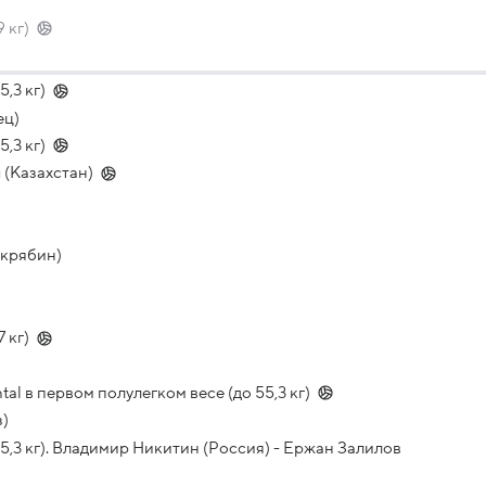
 кг)
,3 кг)
ец)
,3 кг)
(Казахстан)
Скрябин)
 кг)
l в первом полулегком весе (до 55,3 кг)
з)
5,3 кг). Владимир Никитин (Россия) - Ержан Залилов