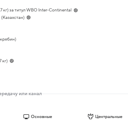
 кг) за титул WBO Inter-Continental
(Казахстан)
Скрябин)
 кг)
Основные
Центральные