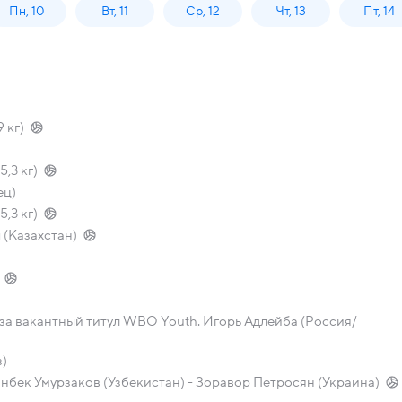
Пн, 10
Вт, 11
Ср, 12
Чт, 13
Пт, 14
 кг)
,3 кг)
ец)
,3 кг)
(Казахстан)
) за вакантный титул WBO Youth. Игорь Адлейба (Россия/
з)
шанбек Умурзаков (Узбекистан) - Зоравор Петросян (Украина)