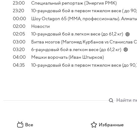
23:00
Специальный репортаж (Энергия РМК)
23:20
10-раундовый бой в первом тяжелом весе ( до 90,7
00:00
Шоу Octagon 65 (MMA, профессионалы). Алматы 
02:00
Новости
02:05
10-раундовый бой в легком весе (до 61,2 кг)
03:00
Битва мозгов (Магомед Курбанов vs Станислав 
03:20
6-раундовый бой в легком весе (до 61,2 кг)
04:00
Мешки ворочать (Иван Штырков)
04:35
10-раундовый бой в первом тяжелом весе (до 90,7
Все
Избранные