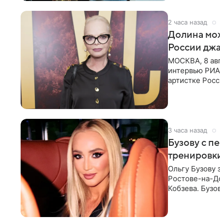
2 часа назад
Долина мож
России джа
МОСКВА, 8 ав
интервью РИА
артистке Росс
первом в Рос
3 часа назад
Бузову с п
тренировки
Ольгу Бузову 
Ростове-на-До
Кобзева. Бузо
утром,