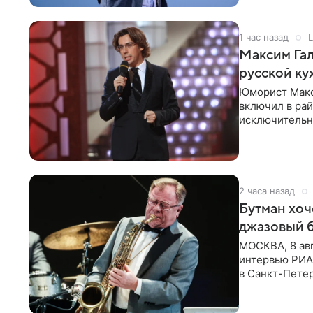
1 час назад
L
Максим Гал
русской ку
Юморист Макс
включил в ра
исключительно
документу, в
2 часа назад
Бутман хоч
джазовый 
МОСКВА, 8 ав
интервью РИА 
в Санкт-Пете
объединит дж