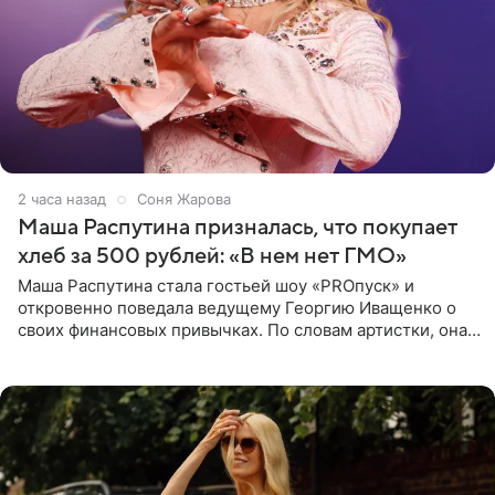
2 часа назад
Соня Жарова
Маша Распутина призналась, что покупает
хлеб за 500 рублей: «В нем нет ГМО»
Маша Распутина стала гостьей шоу «PROпуск» и
откровенно поведала ведущему Георгию Иващенко о
своих финансовых привычках. По словам артистки, она
давно перестала следить за тратами и может позволить
себе жить,