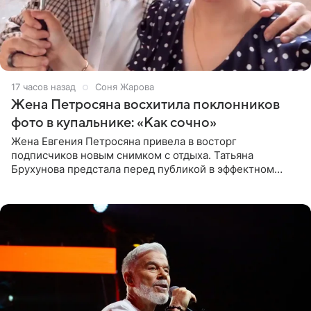
17 часов назад
Соня Жарова
Жена Петросяна восхитила поклонников
фото в купальнике: «Как сочно»
Жена Евгения Петросяна привела в восторг
подписчиков новым снимком с отдыха. Татьяна
Брухунова предстала перед публикой в эффектном
черно-сиреневом монокини, позируя прямо в бассейне.
«Ох, как сочно», «Татьяна,