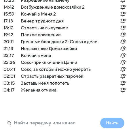
13:25
Разрешение на измену
14:42
Возбужденные домохозяйки 2
15:59
Кончай в Меня 2
17:13
Вечер трудного дня
18:12
Страсть на выпускном
19:12
Плохое поведение
20:11
Грешные блондинки 2: Снова в деле
21:13
Ненасытные Домохозяйки
22:17
Кончай в меня
23:26
Секс-приключения Дэнни
00:41
Секс, за который можно умереть
02:01
Страсть развратных парочек
03:15
Заставь меня попотеть
04:17
Желания отчима
Найти