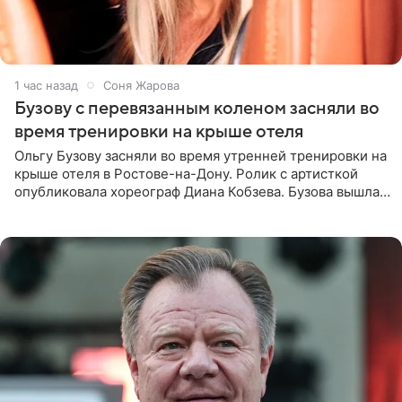
1 час назад
Соня Жарова
Бузову с перевязанным коленом засняли во
время тренировки на крыше отеля
Ольгу Бузову засняли во время утренней тренировки на
крыше отеля в Ростове-на-Дону. Ролик с артисткой
опубликовала хореограф Диана Кобзева. Бузова вышла
на занятие спортом в 32-градусную жару ранним утром,