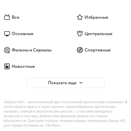
Все
Избранные
Основные
Центральные
Фильмы и Сериалы
Спортивные
Новостные
Показать еще
«Шалун HD» - англоязычный круглосуточный эротический телеканал. В
сетке канала присутствует контент «разнообразных эротических
жанров», снятый в экзотических местах, с участием звездного
актерского состава. Библиотека фильмов канала постоянно
обновляется. Смотрите полную телепрограмму телеканала Шалун HD
для города Коломна на «ТВ Mail».