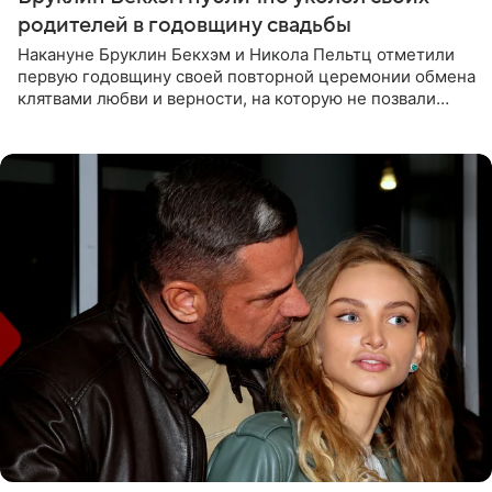
родителей в годовщину свадьбы
Накануне Бруклин Бекхэм и Никола Пельтц отметили
первую годовщину своей повторной церемонии обмена
клятвами любви и верности, на которую не позвали
никого из клана Бекхэм. По словам инсайдеров, пара
считает это