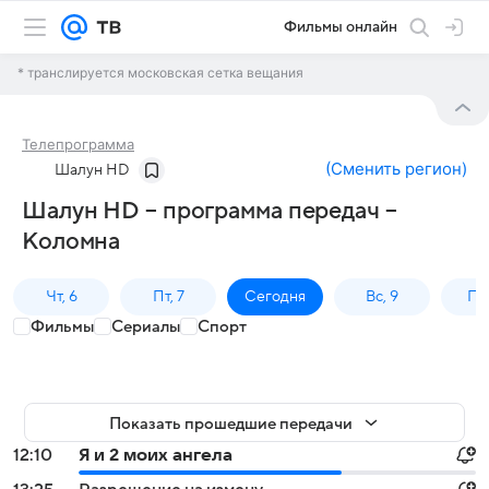
Фильмы онлайн
* транслируется московская сетка вещания
Телепрограмма
(
Сменить регион
)
Шалун HD
Шалун HD – программа передач –
Коломна
Чт, 6
Пт, 7
Сегодня
Вс, 9
Пн,
Фильмы
Сериалы
Спорт
Показать прошедшие передачи
12:10
Я и 2 моих ангела