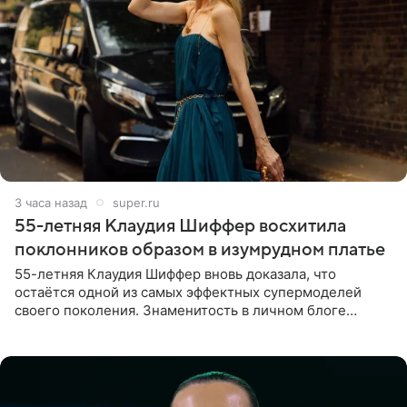
3 часа назад
super.ru
55-летняя Клаудия Шиффер восхитила
поклонников образом в изумрудном платье
55-летняя Клаудия Шиффер вновь доказала, что
остаётся одной из самых эффектных супермоделей
своего поколения. Знаменитость в личном блоге
поделилась фотографиями с недавней свадьбы, где
появилась в роли гостьи,