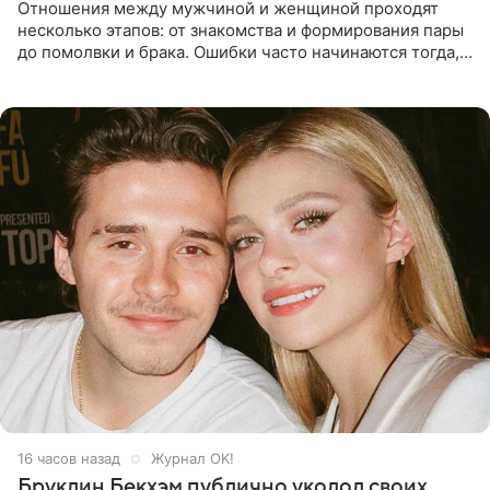
Отношения между мужчиной и женщиной проходят
несколько этапов: от знакомства и формирования пары
до помолвки и брака. Ошибки часто начинаются тогда,
когда один из партнеров требует от другого слишком
многого,
16 часов назад
Журнал OK!
Бруклин Бекхэм публично уколол своих