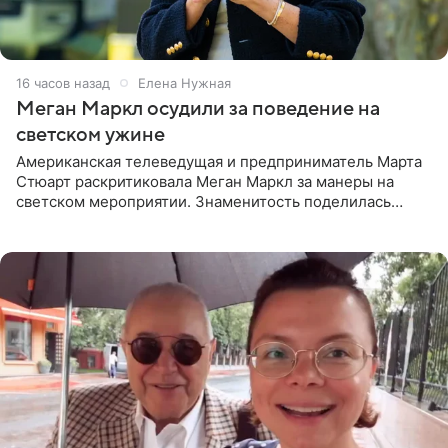
16 часов назад
Елена Нужная
Меган Маркл осудили за поведение на
светском ужине
Американская телеведущая и предприниматель Марта
Стюарт раскритиковала Меган Маркл за манеры на
светском мероприятии. Знаменитость поделилась
деталями личной встречи с герцогиней Сассекской,
пишет PageSix. По