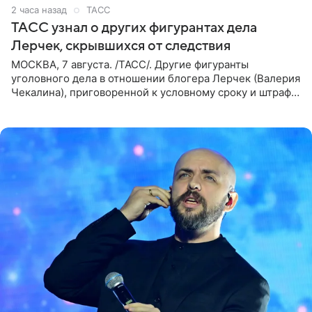
2 часа назад
ТАСС
ТАСС узнал о других фигурантах дела
Лерчек, скрывшихся от следствия
МОСКВА, 7 августа. /ТАСС/. Другие фигуранты
уголовного дела в отношении блогера Лерчек (Валерия
Чекалина), приговоренной к условному сроку и штрафу,
а также ее бывшего супруга и его бывшего бизнес-
партнера,