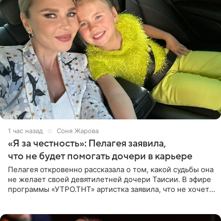
1 час назад
Соня Жарова
«Я за честность»: Пелагея заявила,
что не будет помогать дочери в карьере
Пелагея откровенно рассказала о том, какой судьбы она
не желает своей девятилетней дочери Таисии. В эфире
программы «УТРО.ТНТ» артистка заявила, что не хочет
для наследницы карьеры исполнительницы. Пелагея