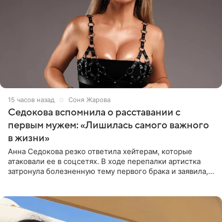
15 часов назад
Соня Жарова
Седокова вспомнила о расставании с
первым мужем: «Лишилась самого важного
в жизни»
Анна Седокова резко ответила хейтерам, которые
атаковали ее в соцсетях. В ходе перепалки артистка
затронула болезненную тему первого брака и заявила,
что чужие судьбы — не ее зона ответственности. От
Валентина