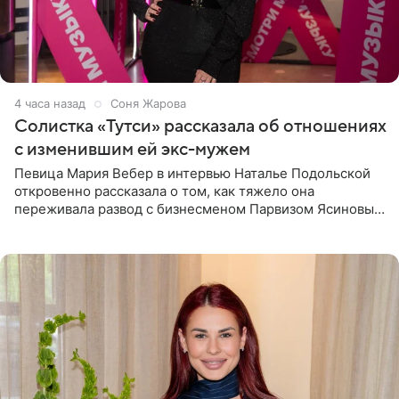
4 часа назад
Соня Жарова
Солистка «Тутси» рассказала об отношениях
с изменившим ей экс-мужем
Певица Мария Вебер в интервью Наталье Подольской
откровенно рассказала о том, как тяжело она
переживала развод с бизнесменом Парвизом Ясиновым.
Артистка призналась, что измена бывшего супруга стала
для нее