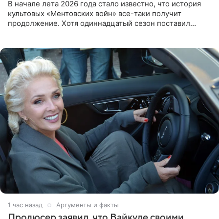
В начале лета 2026 года стало известно, что история
культовых «Ментовских войн» все-таки получит
продолжение. Хотя одиннадцатый сезон поставил
логичную точку в судьбе Романа Шилова, а исполнитель
главной роли
1 час назад
Аргументы и факты
Продюсер заявил, что Вайкуле своими