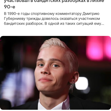
участвовал в бандитских разборках в лихие
90-е
В 1990-е годы спортивному комментатору Дмитрию
Губерниеву трижды довелось оказаться участником
бандитских разборок. В одной из таких ситуаций ему
выдали тяжелый предмет и приказали вступить в драку,
однако он