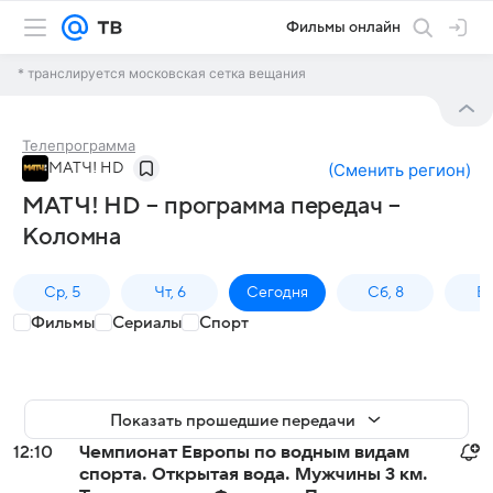
Фильмы онлайн
* транслируется московская сетка вещания
Телепрограмма
МАТЧ! HD
(
Сменить регион
)
МАТЧ! HD – программа передач –
Коломна
Ср, 5
Чт, 6
Сегодня
Сб, 8
Вс
Фильмы
Сериалы
Спорт
Показать прошедшие передачи
12:10
Чемпионат Европы по водным видам
спорта. Открытая вода. Мужчины 3 км.