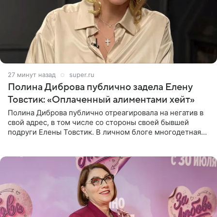
27 минут назад
super.ru
Полина Диброва публично задела Елену
Товстик: «Оплаченный алиментами хейт»
Полина Диброва публично отреагировала на негатив в
свой адрес, в том числе со стороны своей бывшей
подруги Елены Товстик. В личном блоге многодетная
мама дала понять, что считает экс‑супругу Романа
Товстика