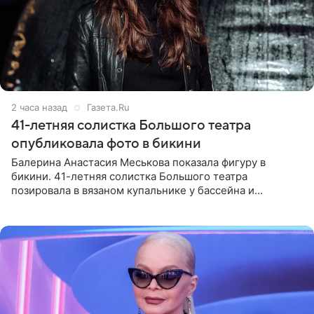
2 часа назад
Газета.Ru
41-летняя солистка Большого театра
опубликовала фото в бикини
Балерина Анастасия Меськова показала фигуру в
бикини. 41-летняя солистка Большого театра
позировала в вязаном купальнике у бассейна и
опубликовала фото в личном блоге. Артистка
поделилась кадрами с отдыха за