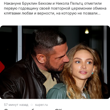
Накануне Бруклин Бекхэм и Никола Пельтц отметили
первую годовщину своей повторной церемонии обмена
клятвами любви и верности, на которую не позвали
никого из клана Бекхэм. По словам инсайдеров, пара
считает это
57 минут назад
super.ru