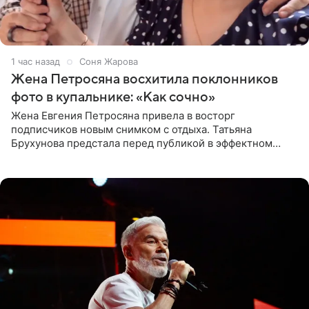
1 час назад
Соня Жарова
Жена Петросяна восхитила поклонников
фото в купальнике: «Как сочно»
Жена Евгения Петросяна привела в восторг
подписчиков новым снимком с отдыха. Татьяна
Брухунова предстала перед публикой в эффектном
черно-сиреневом монокини, позируя прямо в бассейне.
«Ох, как сочно», «Татьяна,