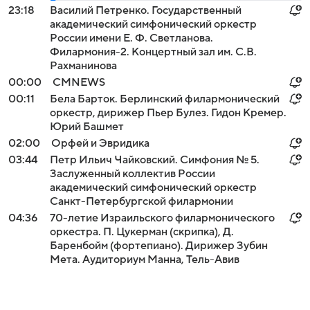
23:18
Василий Петренко. Государственный
академический симфонический оркестр
России имени Е. Ф. Светланова.
Филармония-2. Концертный зал им. С.В.
Рахманинова
00:00
СМNEWS
00:11
Бела Барток. Берлинский филармонический
оркестр, дирижер Пьер Булез. Гидон Кремер.
Юрий Башмет
02:00
Орфей и Эвридика
03:44
Петр Ильич Чайковский. Симфония № 5.
Заслуженный коллектив России
академический симфонический оркестр
Санкт-Петербургской филармонии
04:36
70-летие Израильского филармонического
оркестра. П. Цукерман (скрипка), Д.
Баренбойм (фортепиано). Дирижер Зубин
Мета. Аудиториум Манна, Тель-Авив