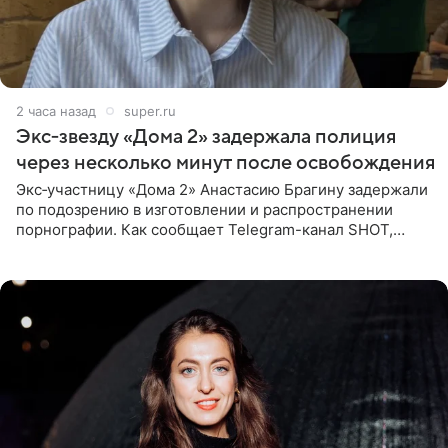
2 часа назад
super.ru
Экс‑звезду «Дома 2» задержала полиция
через несколько минут после освобождения
Экс‑участницу «Дома 2» Анастасию Брагину задержали
по подозрению в изготовлении и распространении
порнографии. Как сообщает Telegram-канал SHOT,
девушка может оказаться в СИЗО. Следствие
ходатайствует об