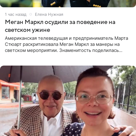
1 час назад
Елена Нужная
Меган Маркл осудили за поведение на
светском ужине
Американская телеведущая и предприниматель Марта
Стюарт раскритиковала Меган Маркл за манеры на
светском мероприятии. Знаменитость поделилась
деталями личной встречи с герцогиней Сассекской,
пишет PageSix. По