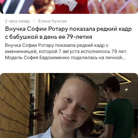
2 часа назад
Елена Нужная
Внучка Софии Ротару показала редкий кадр
с бабушкой в день ее 79-летия
Внучка Софии Ротару показала редкий кадр с
именинницей, которой 7 августа исполнилось 79 лет.
Модель София Евдокименко поделилась на личной
странице в социальной сети фотографией знаменитой
бабушки. На снимке