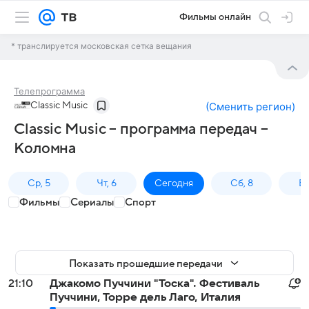
Фильмы онлайн
* транслируется московская сетка вещания
Телепрограмма
Classic Music
(
Сменить регион
)
Classic Music – программа передач –
Коломна
Ср, 5
Чт, 6
Сегодня
Сб, 8
Вс
Фильмы
Сериалы
Спорт
Показать прошедшие передачи
21:10
Джакомо Пуччини "Тоска". Фестиваль
Пуччини, Торре дель Лаго, Италия