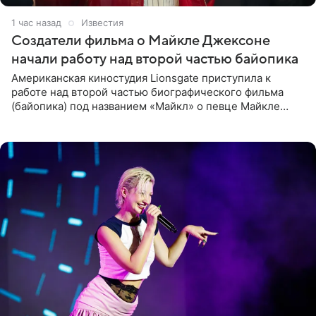
1 час назад
Известия
Создатели фильма о Майкле Джексоне
начали работу над второй частью байопика
Американская киностудия Lionsgate приступила к
работе над второй частью биографического фильма
(байопика) под названием «Майкл» о певце Майкле
Джексоне. Об этом 6 августа сообщил онлайн-ресурс
Deadline