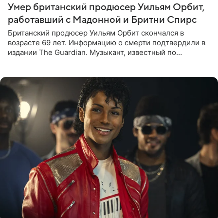
Умер британский продюсер Уильям Орбит,
работавший с Мадонной и Бритни Спирс
Британский продюсер Уильям Орбит скончался в
возрасте 69 лет. Информацию о смерти подтвердили в
издании The Guardian. Музыкант, известный по
сотрудничеству с Мадонной, Бритни Спирс и
коллективами Blur и U2,