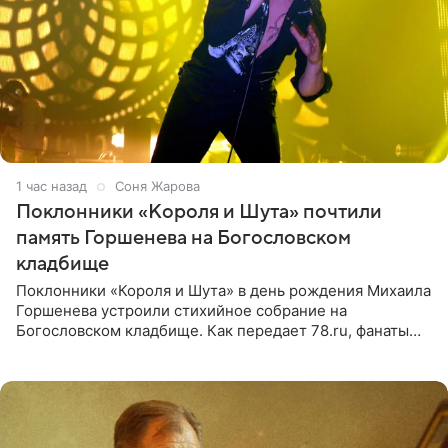
1 час назад
Соня Жарова
Поклонники «Короля и Шута» почтили
память Горшенева на Богословском
кладбище
Поклонники «Короля и Шута» в день рождения Михаила
Горшенева устроили стихийное собрание на
Богословском кладбище. Как передает 78.ru, фанаты
пришли почтить память лидера коллектива, которому
сегодня могло бы