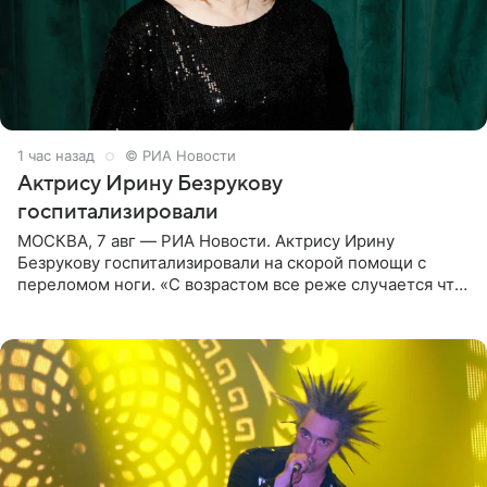
1 час назад
© РИА Новости
Актрису Ирину Безрукову
госпитализировали
МОСКВА, 7 авг — РИА Новости. Актрису Ирину
Безрукову госпитализировали на скорой помощи с
переломом ноги. «С возрастом все реже случается что-
то впервые. Но у меня случилась необычная
“премьера”. Впервые в