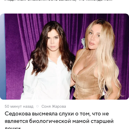
прибегала к филлерам. При этом она регулярно
посещает
50 минут назад
Соня Жарова
Седокова высмеяла слухи о том, что не
является биологической мамой старшей
дочки