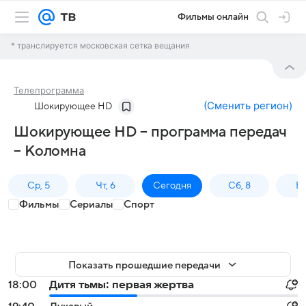
Фильмы онлайн
* транслируется московская сетка вещания
Телепрограмма
(
Сменить регион
)
Шокирующее HD
Шокирующее HD – программа передач
– Коломна
Ср, 5
Чт, 6
Сегодня
Сб, 8
Вс
Фильмы
Сериалы
Спорт
Показать прошедшие передачи
18:00
Дитя тьмы: первая жертва