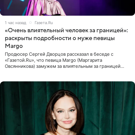
1 час назад
Газета.Ru
«Очень влиятельный человек за границей»:
раскрыты подробности о муже певицы
Margo
Продюсер Сергей Дворцов рассказал в беседе с
«Газетой.Ru», что певица Margo (Маргарита
Овсянникова) замужем за влиятельным за границей
бизнесменом. По словам Дворцова, о браке протеже
Филиппа Киркорова в