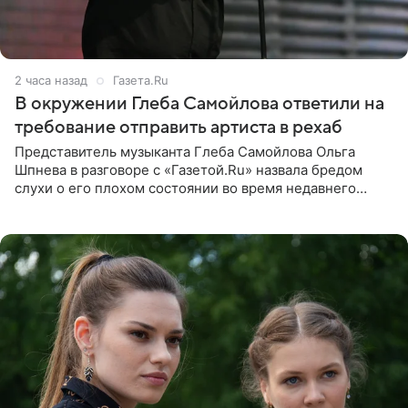
2 часа назад
Газета.Ru
В окружении Глеба Самойлова ответили на
требование отправить артиста в рехаб
Представитель музыканта Глеба Самойлова Ольга
Шпнева в разговоре с «Газетой.Ru» назвала бредом
слухи о его плохом состоянии во время недавнего
концерта. Она заявила, что негативные комментарии
являются заказной