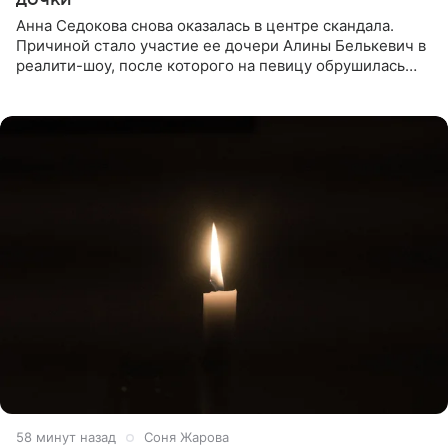
Анна Седокова снова оказалась в центре скандала.
Причиной стало участие ее дочери Алины Белькевич в
реалити-шоу, после которого на певицу обрушилась
новая волна агрессии. Хейтеры не ограничились
привычной
58 минут назад
Соня Жарова