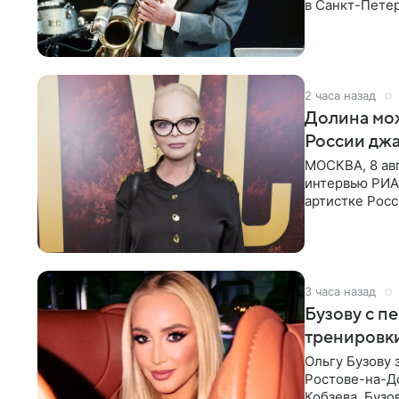
в Санкт-Пете
объединит дж
2 часа назад
Долина мож
России джа
МОСКВА, 8 ав
интервью РИА
артистке Росс
первом в Рос
3 часа назад
Бузову с п
тренировки
Ольгу Бузову 
Ростове-на-До
Кобзева. Бузо