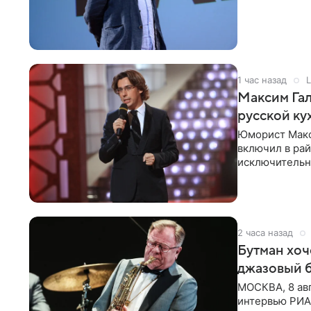
принимать
1 час назад
L
Максим Гал
русской ку
Юморист Макс
включил в ра
исключительно
документу, в
2 часа назад
Бутман хоч
джазовый 
МОСКВА, 8 ав
интервью РИА 