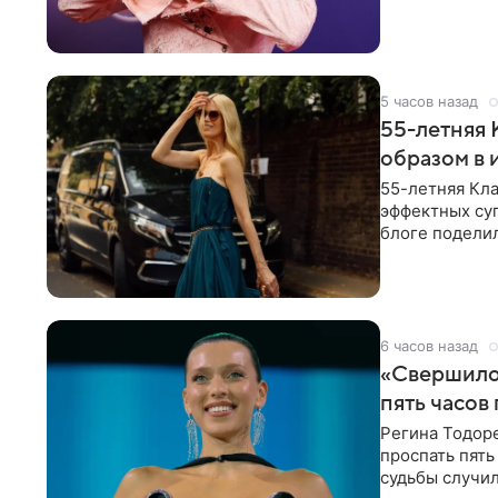
себе жить,
5 часов назад
55-летняя
образом в 
55-летняя Кла
эффектных су
блоге поделил
роли гостьи,
6 часов назад
«Свершилос
пять часов
Регина Тодоре
проспать пять
судьбы случил