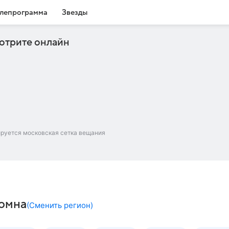
лепрограмма
Звезды
отрите онлайн
ируется московская сетка вещания
ломна
(
Сменить регион
)