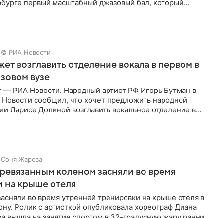
рбурге первый масштабный джазовый бал, который
аз,
© РИА Новости
ет возглавить отделение вокала в первом в
зовом вузе
г — РИА Новости. Народный артист РФ Игорь Бутман в
 Новости сообщил, что хочет предложить народной
ии Ларисе Долиной возглавить вокальное отделение в
сии
Соня Жарова
еревязанным коленом засняли во время
 на крыше отеля
засняли во время утренней тренировки на крыше отеля в
ну. Ролик с артисткой опубликовала хореограф Диана
ва вышла на занятие спортом в 32-градусную жару ранним