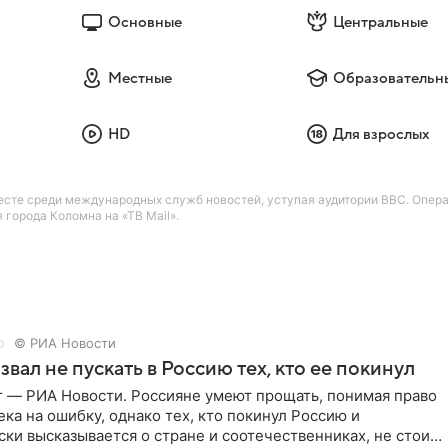
Основные
Центральные
Местные
Образовательн
HD
Для взрослых
есте среди международных служб новостей, уступая аудитории BBC. Опер
города Коломна на «ТВ Mail».
© РИА Новости
звал не пускать в Россию тех, кто ее покинул
г — РИА Новости. Россияне умеют прощать, понимая право
ка на ошибку, однако тех, кто покинул Россию и
ки высказывается о стране и соотечественниках, не стоит