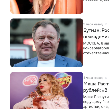
утром,
3 часа назад
Бутман: Ро
неакадеми
МОСКВА, 8 авг
консерватори
отечественной
исполнителей
4 часа назад
Маша Распу
рублей: «В
Маша Распути
ведущему Гео
артистки, она