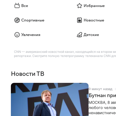
Все
Избранные
Спортивные
Новостные
Увлечения
Детские
CNN — американский новостной канал, находящийся на втором м
репортажи. Смотрите полную телепрограмму телеканала CNN для 
Новости ТВ
9 минут назад
Бутман при
МОСКВА, 8 ав
любого челове
ненавистничес