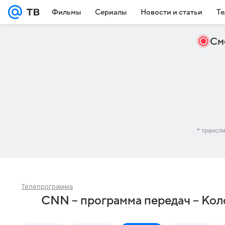
Фильмы
Сериалы
Новости и статьи
Те
См
* трансл
Телепрограмма
CNN – программа передач – Ко