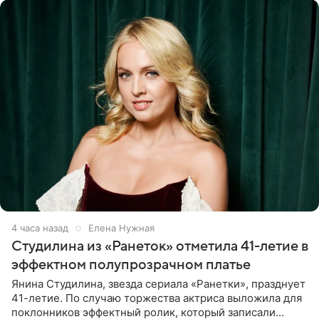
4 часа назад
Елена Нужная
Студилина из «Ранеток» отметила 41-летие в
эффектном полупрозрачном платье
Янина Студилина, звезда сериала «Ранетки», празднует
41-летие. По случаю торжества актриса выложила для
поклонников эффектный ролик, который записали