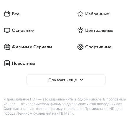
Все
Избранные
Основные
Центральные
Фильмы и Сериалы
Спортивные
Новостные
Показать еще
«Премиальное HD» — это мировые хиты в одном канале. В программе
канала — от классических фильмов до громких хитов последних лет.
Смотрите полную телепрограмму телеканала Премиальное HD для
города Ленинск-Кузнецкий на «ТВ Mail».