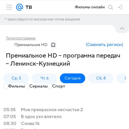
Фильмы онлайн
* транслируется московская сетка вещания
Телепрограмма
(
Сменить регион
)
Премиальное HD
Премиальное HD – программа передач
– Ленинск-Кузнецкий
Ср, 5
Чт, 6
Сегодня
Сб, 8
Вс
Фильмы
Сериалы
Спорт
05:35
Мое прекрасное несчастье 2
07:05
В одно ухо влетело
08:30
Снова 16