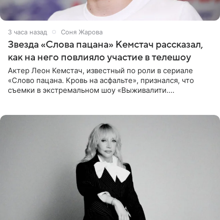
3 часа назад
Соня Жарова
Звезда «Слова пацана» Кемстач рассказал,
как на него повлияло участие в телешоу
Актер Леон Кемстач, известный по роли в сериале
«Слово пацана. Кровь на асфальте», признался, что
съемки в экстремальном шоу «Выживалити.
Наследники» кардинально повлияли на его образ жизни.
Подробностями он