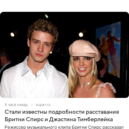
прошлой ночью. В кадре артистка предстала в
вечернем
4 часа назад
super.ru
Стали известны подробности расставания
Бритни Спирс и Джастина Тимберлейка
Режиссер музыкального клипа Бритни Спирс рассказал