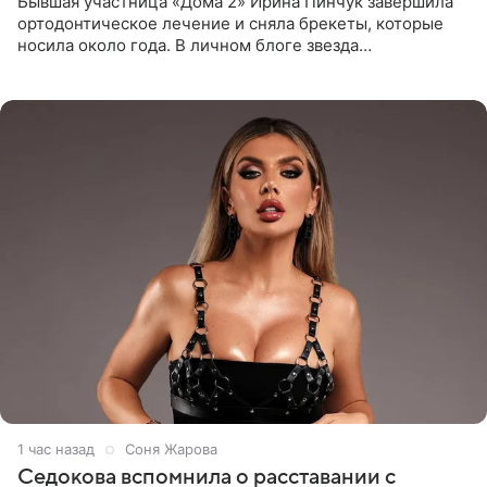
Бывшая участница «Дома 2» Ирина Пинчук завершила
ортодонтическое лечение и сняла брекеты, которые
носила около года. В личном блоге звезда
опубликовала видео из кабинета стоматолога, где
показала процесс снятия
1 час назад
Соня Жарова
Седокова вспомнила о расставании с