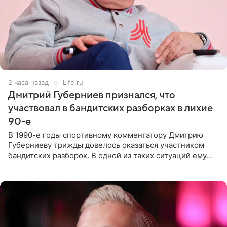
2 часа назад
Life.ru
Дмитрий Губерниев признался, что
участвовал в бандитских разборках в лихие
90-е
В 1990-е годы спортивному комментатору Дмитрию
Губерниеву трижды довелось оказаться участником
бандитских разборок. В одной из таких ситуаций ему
выдали тяжелый предмет и приказали вступить в драку,
однако он