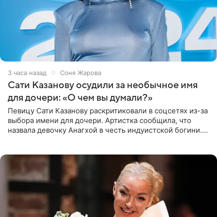
3 часа назад
Соня Жарова
Сати Казанову осудили за необычное имя
для дочери: «О чем вы думали?»
Певицу Сати Казанову раскритиковали в соцсетях из-за
выбора имени для дочери. Артистка сообщила, что
назвала девочку Анагхой в честь индуистской богини.
При этом исполнительница скрывала это имя от
поклонников