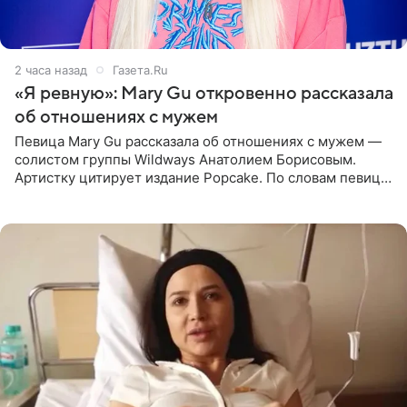
2 часа назад
Газета.Ru
«Я ревную»: Mary Gu откровенно рассказала
об отношениях с мужем
Певица Mary Gu рассказала об отношениях с мужем —
солистом группы Wildways Анатолием Борисовым.
Артистку цитирует издание Popcake. По словам певицы,
залог любви — это принять недостатки другого
человека. Также