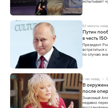
испытывает чу
как‑то по пья
52 минуты наза
Путин пооб
в честь 15
Президент Ро
встретиться с
по случаю зна
В этом
1 час назад
В окружени
после опе
Знакомый Алл
недавно перен
восстановлени