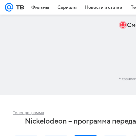
Фильмы
Сериалы
Новости и статьи
Те
См
* трансл
Телепрограмма
Nickelodeon – программа переда