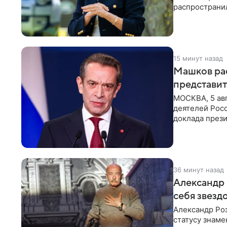
распространил
Монтесито им
15 минут назад
Машков рас
представит
МОСКВА, 5 ав
деятелей Рос
доклада през
открытию нов
36 минут назад
Александр 
себя звезд
Александр Ро
статусу знаме