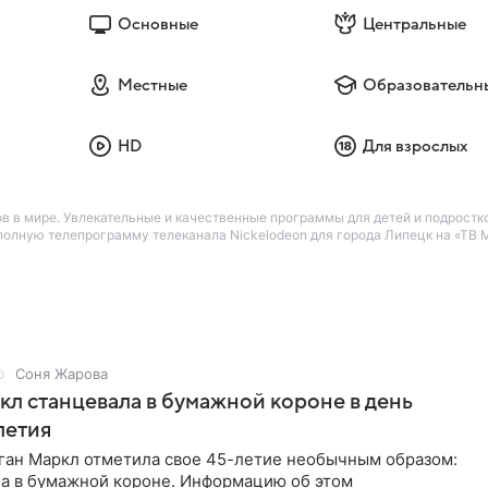
Основные
Центральные
Местные
Образовательн
HD
Для взрослых
в в мире. Увлекательные и качественные программы для детей и подростко
лную телепрограмму телеканала Nickelodeon для города Липецк на «ТВ Ma
Соня Жарова
л станцевала в бумажной короне в день
летия
ган Маркл отметила свое 45-летие необычным образом:
ла в бумажной короне. Информацию об этом