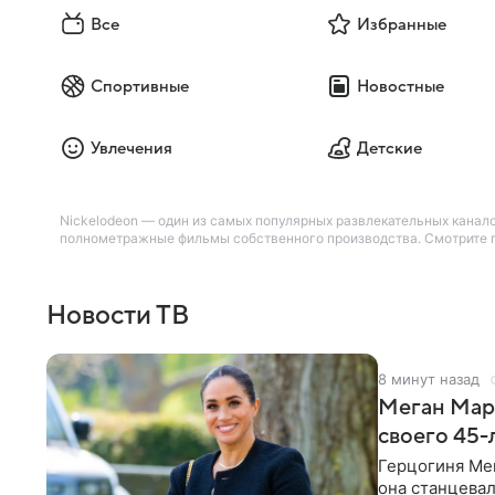
Все
Избранные
Спортивные
Новостные
Увлечения
Детские
Nickelodeon — один из самых популярных развлекательных канало
полнометражные фильмы собственного производства. Смотрите по
Новости ТВ
8 минут назад
Меган Марк
своего 45-
Герцогиня Ме
она станцева