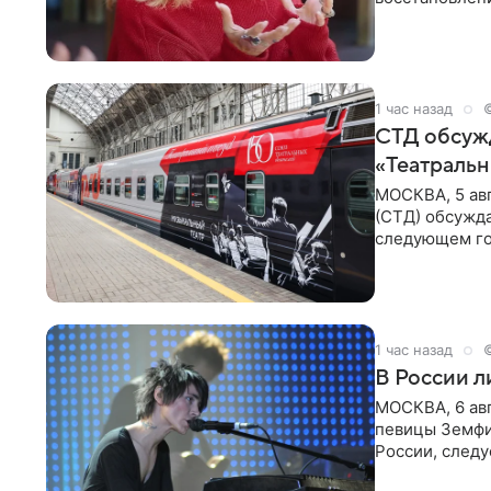
сможет вести
1 час назад
СТД обсуж
«Театральн
МОСКВА, 5 ав
(СТД) обсужд
следующем го
Президент Ро
1 час назад
В России 
МОСКВА, 6 ав
певицы Земфи
России, следу
распоряжени