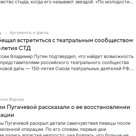
вство стыда, когда его называют звездой. «По молодости я
ни
д
Аргументы и факты
ещал встретиться с театральным сообществом
0-летия СТД
ссии Владимир Путин подтвердил, что найдет возможность
 представителями российского театрального сообщества
ковой даты — 150-летия Союза театральных деятелей РФ.
Соня Жарова
и Пугачевой рассказали о ее восстановлении
рации
ы Пугачевой раскрыл детали самочувствия певицы после
есенной операции. По его словам, первые дни
я дались артистке непросто: она боялась, что больше не