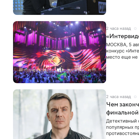
2 часа назад
«Интервид
МОСКВА, 5 ав
конкурс «Инте
место еще не
новостей о то
2 часа назад
Чем законч
финальной
Детективный 
популярных п
противостоян