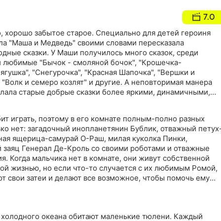
7.0
но, хорошо забытое старое. Специально для детей героиня
ла "Маша и Медведь" своими словами пересказала
дные сказки. У Маши получилось много сказок, среди
и любимые "Бычок - смоляной бочок", "Крошечка-
ягушка", "Снегурочка", "Красная Шапочка", "Вершки и
, "Волк и семеро козлят" и другие. А неповторимая манера
лала старые добрые сказки более яркими, динамичными,
нающимися
ит играть, поэтому в его комнате полным-полно разных
ько нет: загадочный инопланетянин Бублик, отважный петух
ная ящерица-самурай О-Раш, милая куколка Пинки,
заяц Генерал Де-Кроль со своими роботами и отважные
я. Когда мальчика нет в комнате, они живут собственной
ой жизнью, но если что-то случается с их любимым Ромой,
т свои затеи и делают все возможное, чтобы помочь ему
стями
у холодного океана обитают маленькие тюлени. Каждый