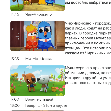
им достойно выбраться 
14:45
Чик-Чирикино
Чик-Чирикино - городок,
как и люди, ходят на раб
парках. В городке перна
главных героев мультсе
приключений и комичных
птенцам. Эти истории пр
каждом из Чирикиных мо
15:35
Ми-Ми-Мишки
Мультсериал о приключе
обычными делами, но вс
Истории о дружбе и умен
решают все сложные зад
17:00
Время малышей
18:00
Говорящий Том и друзья