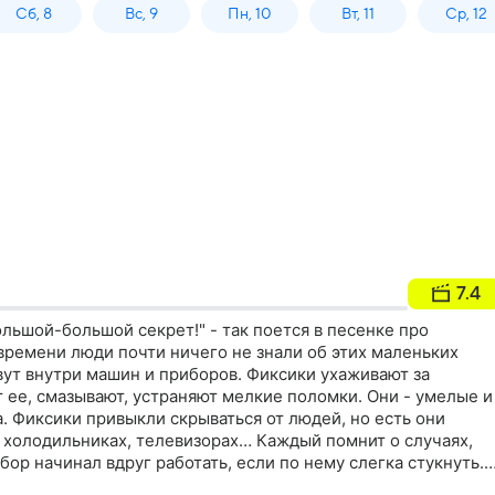
Сб, 8
Вс, 9
Пн, 10
Вт, 11
Ср, 12
7.4
большой-большой секрет!" - так поется в песенке про
времени люди почти ничего не знали об этих маленьких
вут внутри машин и приборов. Фиксики ухаживают за
т ее, смазывают, устраняют мелкие поломки. Они - умелые и
 Фиксики привыкли скрываться от людей, но есть они
 холодильниках, телевизорах… Каждый помнит о случаях,
ор начинал вдруг работать, если по нему слегка стукнуть.
нулся фиксик и все наладил. А теперь об этих таинственных