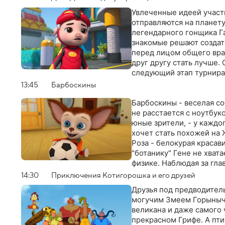
трудолюбивых человечка
Увлеченные идеей участи
поближе…
отправляются на планету
легендарного гонщика Га
знакомые решают создат
перед лицом общего вра
друг другу стать лучше.
следующий этап турнира?
13:45
Барбоскины
Барбоскины - веселая с
не расстается с ноутбуко
юные зрители, - у каждо
хочет стать похожей на 
Роза - белокурая красав
"ботанику" Гене не хват
физике. Наблюдая за гла
общения со сверстникам
14:30
Приключения Котигорошка и его друзей
вопросы
Друзья под предводитель
могучим Змеем Горыныче
великана и даже самого 
прекрасном Грифе. А пти