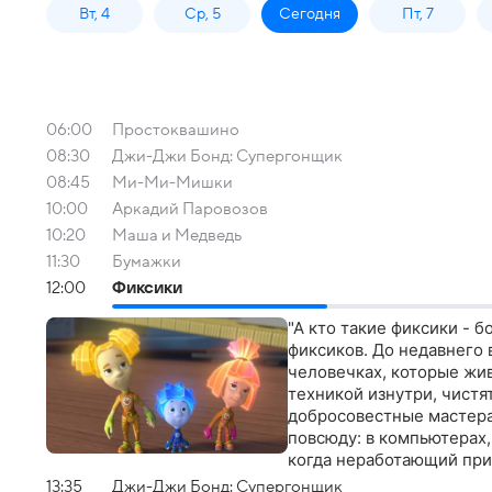
Вт, 4
Ср, 5
Сегодня
Пт, 7
06:00
Простоквашино
08:30
Джи-Джи Бонд: Супергонщик
08:45
Ми-Ми-Мишки
10:00
Аркадий Паровозов
10:20
Маша и Медведь
11:30
Бумажки
12:00
Фиксики
"А кто такие фиксики - 
фиксиков. До недавнего 
человечках, которые жи
техникой изнутри, чистя
добросовестные мастера.
повсюду: в компьютерах,
когда неработающий приб
Все просто: внутри прос
13:35
Джи-Джи Бонд: Супергонщик