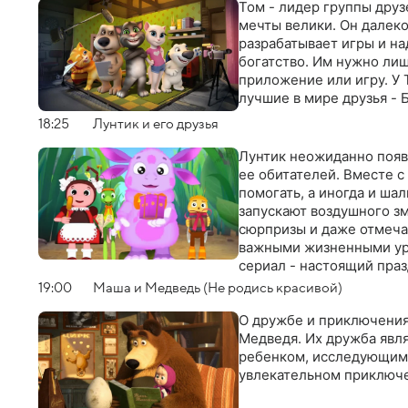
Том - лидер группы друз
мечты велики. Он далеко
разрабатывает игры и на
богатство. Им нужно лиш
приложение или игру. У 
лучшие в мире друзья - 
18:25
Лунтик и его друзья
Лунтик неожиданно появ
ее обитателей. Вместе с
помогать, а иногда и ша
запускают воздушного зм
сюрпризы и даже отмеча
важными жизненными уро
сериал - настоящий праз
себя
19:00
Маша и Медведь (Не родись красивой)
О дружбе и приключения
Медведя. Их дружба яв
ребенком, исследующим
увлекательном приключ