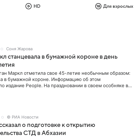
HD
Для взрослых
Соня Жарова
л станцевала в бумажной короне в день
летия
ган Маркл отметила свое 45-летие необычным образом:
ла в бумажной короне. Информацию об этом
о издание People. На праздновании в своем особняке в
енинница
© РИА Новости
сказал о подготовке к открытию
ельства СТД в Абхазии