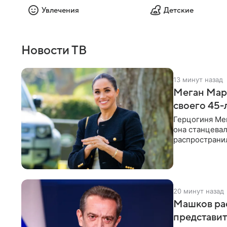
Увлечения
Детские
Новости ТВ
13 минут назад
Меган Марк
своего 45-
Герцогиня Ме
она станцева
распространил
Монтесито им
20 минут назад
Машков рас
представит