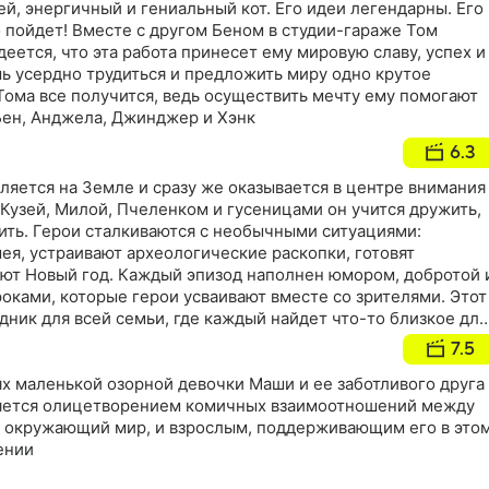
ей, энергичный и гениальный кот. Его идеи легендарны. Его
 пойдет! Вместе с другом Беном в студии-гараже Том
деется, что эта работа принесет ему мировую славу, успех и
ь усердно трудиться и предложить миру одно крутое
Тома все получится, ведь осуществить мечту ему помогают
Бен, Анджела, Джинджер и Хэнк
6.3
ляется на Земле и сразу же оказывается в центре внимания
 Кузей, Милой, Пчеленком и гусеницами он учится дружить,
лить. Герои сталкиваются с необычными ситуациями:
ея, устраивают археологические раскопки, готовят
ют Новый год. Каждый эпизод наполнен юмором, добротой 
ками, которые герои усваивают вместе со зрителями. Этот
дник для всей семьи, где каждый найдет что-то близкое для
7.5
х маленькой озорной девочки Маши и ее заботливого друга
ляется олицетворением комичных взаимоотношений между
 окружающий мир, и взрослым, поддерживающим его в это
ении