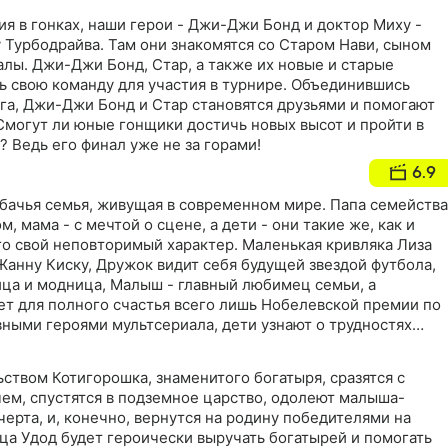
х можно посмотреть мультфильмы и познакомиться с ними
я в гонках, наши герои - Джи-Джи Бонд и доктор Миху -
 Турбодрайва. Там они знакомятся со Старом Нави, сыном
лы. Джи-Джи Бонд, Стар, а также их новые и старые
ь свою команду для участия в турнире. Объединившись
га, Джи-Джи Бонд и Стар становятся друзьями и помогают
 Смогут ли юные гонщики достичь новых высот и пройти в
 Ведь его финал уже не за горами!
6.9
обачья семья, живущая в современном мире. Папа семейства
м, мама - с мечтой о сцене, а дети - они такие же, как и
го свой неповторимый характер. Маленькая кривляка Лиза
Жанну Киску, Дружок видит себя будущей звездой футбола,
ица и модница, Малыш - главный любимец семьи, а
ает для полного счастья всего лишь Нобелевской премии по
вными героями мультсериала, дети узнают о трудностях
и и взрослыми, научатся с юмором решать конфликтные
ством Котигорошка, знаменитого богатыря, сразятся с
м, спустятся в подземное царство, одолеют малыша-
черта, и, конечно, вернутся на родину победителями на
ца Удод будет героически выручать богатырей и помогать