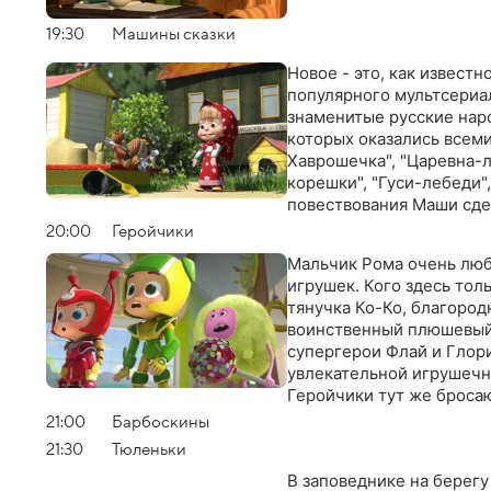
19:30
Машины сказки
Новое - это, как извест
популярного мультсериа
знаменитые русские наро
которых оказались всем
Хаврошечка", "Царевна-л
корешки", "Гуси-лебеди"
повествования Маши сде
остроумными и запоми
20:00
Геройчики
Мальчик Рома очень люб
игрушек. Кого здесь тол
тянучка Ко-Ко, благород
воинственный плюшевый 
супергерои Флай и Глори
увлекательной игрушечн
Геройчики тут же бросаю
справиться с неприятно
21:00
Барбоскины
21:30
Тюленьки
В заповеднике на берег