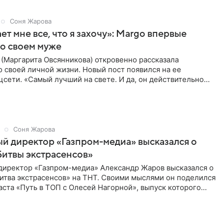
Соня Жарова
ет мне все, что я захочу»: Margo впервые
 о своем муже
(Маргарита Овсянникова) откровенно рассказала
 своей личной жизни. Новый пост появился на ее
цсети. «Самый лучший на свете. И да, он действительно
все, что я
Соня Жарова
й директор «Газпром-медиа» высказался о
итвы экстрасенсов»
директор «Газпром-медиа» Александр Жаров высказался о
итва экстрасенсов» на ТНТ. Своими мыслями он поделился
аста «Путь в ТОП с Олесей Нагорной», выпуск которого