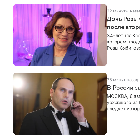
32 минуты наза
Дочь Розы 
после втор
34-летняя Кс
котором проде
Розы Сябитов
сообщений, н
35 минут назад
В России 
МОСКВА, 6 ав
уехавшего из 
следует из ю
Новости. Шац