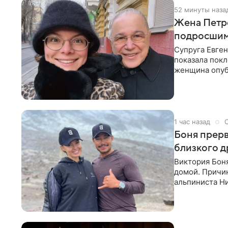
52 минуты наза
Жена Петро
подросшим
Супруга Евген
показала покл
женщина опуб
1 час назад
Боня прерв
близкого д
Виктория Боня
домой. Причин
альпиниста Н
близким друг