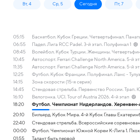
Вт, 4
Ср, 5
Сегодня
Пт, 7
05:15
Баскетбол. Кубок Греции. Четвертьфинал. Пана
06:55
Падел. Лига RCC Padel. 3-й этап. Полуфинал 1
08:45
Волейбол. Кубок Турции. Женщины. Четвертьфин
10:45
Автоспорт. Ferrari Challenge North America. 5-й эт
11:35
Автоспорт. Ferrari Challenge North America. 5-й э
12:25
Футбол. Кубок Франции. Полуфинал. Ланс - Тулу
14:15
Зона скорости (15-я серия)
14:45
Стендовая стрельба. Первенство России. Трап.
16:10
Велогонка. UCI. Tour of Austria 2026. 4-й этап
18:20
Футбол. Чемпионат Нидерландов. Херенвен-
20:10
Бильярд. Кубок Мира. 4-й Кубок Главы Екатеринб
22:40
Стендовая стрельба. Всероссийские соревнова
00:00
Футбол. Чемпионат Южной Кореи К-Лига 1. Пхох
01:55
Талант быть первой