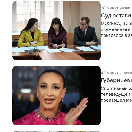
38 минут назад
Суд остави
МОСКВА, 6 авг
осужденная к 
приговора в з
определенных
42 минуты наза
Губерниев 
Спортивный ж
телеведущей 
произошел меж
разговоре с