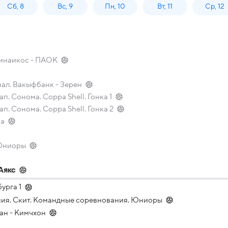
Сб, 8
Вс, 9
Пн, 10
Вт, 11
Ср, 12
тинаикос - ПАОК
ал. Вакыфбанк - Зерен
ап. Сонома. Coppa Shell. Гонка 1
тап. Сонома. Coppa Shell. Гонка 2
за
 Юниоры
Аякс
урга 1
ния. Скит. Командные соревнования. Юниоры
ан - Кимчхон