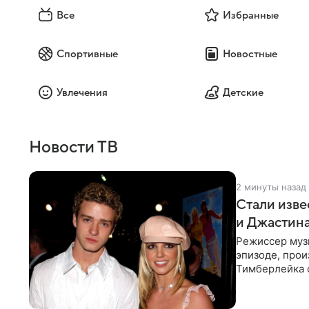
Все
Избранные
Спортивные
Новостные
Увлечения
Детские
Новости ТВ
2 минуты назад
Стали изве
и Джастин
Режиссер муз
эпизоде, про
Тимберлейка 
постановщика