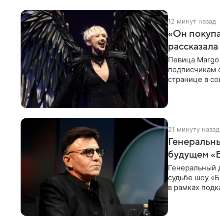
12 минут назад
«Он покупа
рассказала
Певица Margo 
подписчикам о
странице в со
покупает мне 
21 минуту назад
Генеральны
будущем «Б
Генеральный 
судьбе шоу «Б
в рамках подк
доступен в