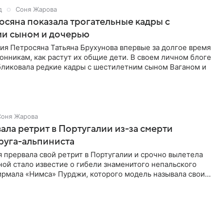
д
Соня Жарова
сяна показала трогательные кадры с
и сыном и дочерью
ия Петросяна Татьяна Брухунова впервые за долгое время
онникам, как растут их общие дети. В своем личном блоге
ликовала редкие кадры с шестилетним сыном Ваганом и
Соня Жарова
ала ретрит в Португалии из-за смерти
руга-альпиниста
 прервала свой ретрит в Португалии и срочно вылетела
ой стало известие о гибели знаменитого непальского
ирмала «Нимса» Пурджи, которого модель называла своим
ом