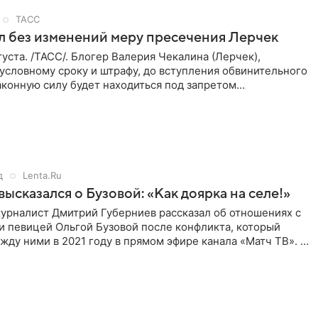
ТАСС
л без изменений меру пресечения Лерчек
уста. /ТАСС/. Блогер Валерия Чекалина (Лерчек),
условному сроку и штрафу, до вступления обвинительного
аконную силу будет находиться под запретом
 действий. Об
д
Lenta.Ru
высказался о Бузовой: «Как доярка на селе!»
урналист Дмитрий Губерниев рассказал об отношениях с
и певицей Ольгой Бузовой после конфликта, который
ду ними в 2021 году в прямом эфире канала «Матч ТВ». В