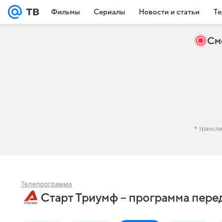
Фильмы
Сериалы
Новости и статьи
Те
См
* трансл
Телепрограмма
Старт Триумф – программа перед