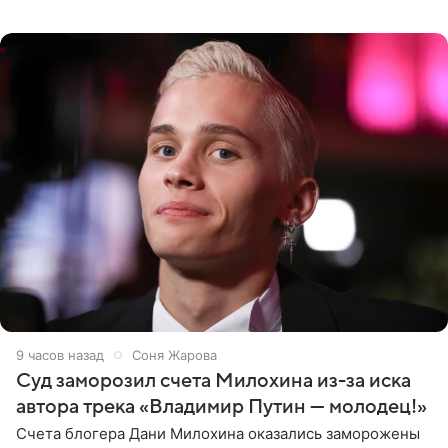
выдали тяжелый предмет и приказали вступить в драку,
однако он
9 часов назад
Соня Жарова
Суд заморозил счета Милохина из-за иска
автора трека «Владимир Путин — молодец!»
Счета блогера Дани Милохина оказались заморожены