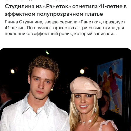
Студилина из «Ранеток» отметила 41-летие в
эффектном полупрозрачном платье
Янина Студилина, звезда сериала «Ранетки», празднует
41-летие. По случаю торжества актриса выложила для
поклонников эффектный ролик, который записали
прошлой ночью. В кадре артистка предстала в
вечернем