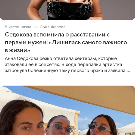
8 часов назад
Соня Жарова
Седокова вспомнила о расставании с
первым мужем: «Лишилась самого важного
в жизни»
Анна Седокова резко ответила хейтерам, которые
атаковали ее в соцсетях. В ходе перепалки артистка
затронула болезненную тему первого брака и заявила,
что чужие судьбы — не ее зона ответственности. От
Валентина