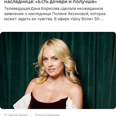
наследнице: «Есть дочери и получше»
Телеведущая Дана Борисова сделала неожиданное
заявление о наследнице Полине Аксеновой, которое
может задеть ее чувства. В эфире «Шоу Воли» 50-
летняя знаменитость откровенно призналась, что не
считает свою дочь
11 часов назад
Елена Нужная