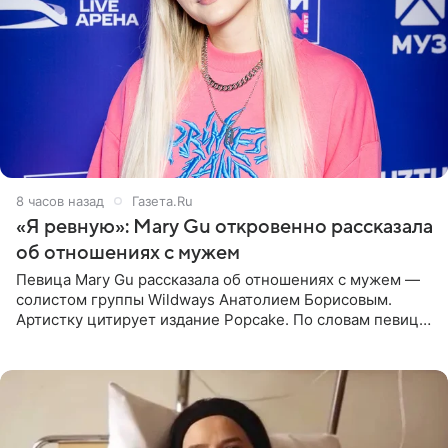
8 часов назад
Газета.Ru
«Я ревную»: Mary Gu откровенно рассказала
об отношениях с мужем
Певица Mary Gu рассказала об отношениях с мужем —
солистом группы Wildways Анатолием Борисовым.
Артистку цитирует издание Popcake. По словам певицы,
залог любви — это принять недостатки другого
человека. Также