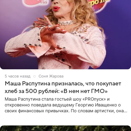
5 часов назад
Соня Жарова
Маша Распутина призналась, что покупает
хлеб за 500 рублей: «В нем нет ГМО»
Маша Распутина стала гостьей шоу «PROпуск» и
откровенно поведала ведущему Георгию Иващенко о
своих финансовых привычках. По словам артистки, она
давно перестала следить за тратами и может позволить
себе жить,