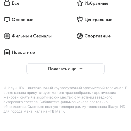
Все
Избранные
Основные
Центральные
Фильмы и Сериалы
Спортивные
Новостные
Показать еще
«Шалун HD» - англоязычный круглосуточный эротический телеканал. В
сетке канала присутствует контент «разнообразных эротических
жанров», снятый в экзотических местах, с участием звездного
актерского состава. Библиотека фильмов канала постоянно
обновляется. Смотрите полную телепрограмму телеканала Шалун HD
для города Махачкала на «ТВ Mail».