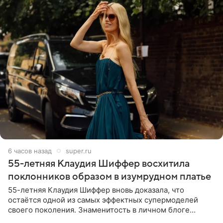
6 часов назад
super.ru
55-летняя Клаудия Шиффер восхитила
поклонников образом в изумрудном платье
55-летняя Клаудия Шиффер вновь доказала, что
остаётся одной из самых эффектных супермоделей
своего поколения. Знаменитость в личном блоге
поделилась фотографиями с недавней свадьбы, где