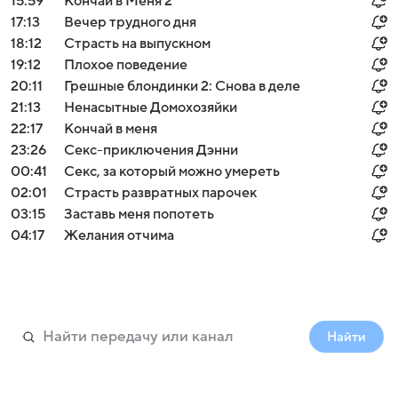
15:59
Кончай в Меня 2
17:13
Вечер трудного дня
18:12
Страсть на выпускном
19:12
Плохое поведение
20:11
Грешные блондинки 2: Снова в деле
21:13
Ненасытные Домохозяйки
22:17
Кончай в меня
23:26
Секс-приключения Дэнни
00:41
Секс, за который можно умереть
02:01
Страсть развратных парочек
03:15
Заставь меня попотеть
04:17
Желания отчима
Найти