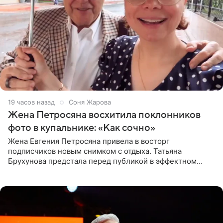
19 часов назад
Соня Жарова
Жена Петросяна восхитила поклонников
фото в купальнике: «Как сочно»
Жена Евгения Петросяна привела в восторг
подписчиков новым снимком с отдыха. Татьяна
Брухунова предстала перед публикой в эффектном
черно-сиреневом монокини, позируя прямо в бассейне.
«Ох, как сочно», «Татьяна,