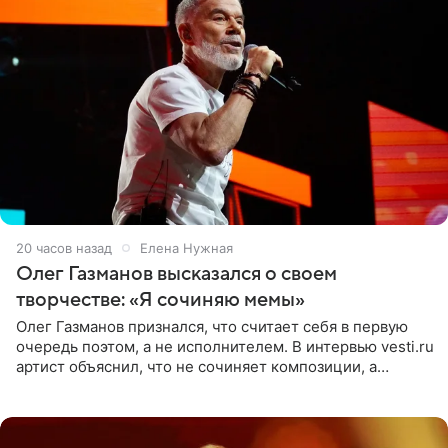
20 часов назад
Елена Нужная
Олег Газманов высказался о своем
творчестве: «Я сочиняю мемы»
Олег Газманов признался, что считает себя в первую
очередь поэтом, а не исполнителем. В интервью vesti.ru
артист объяснил, что не сочиняет композиции, а
позволяет им появляться через себя. По словам
музыканта,