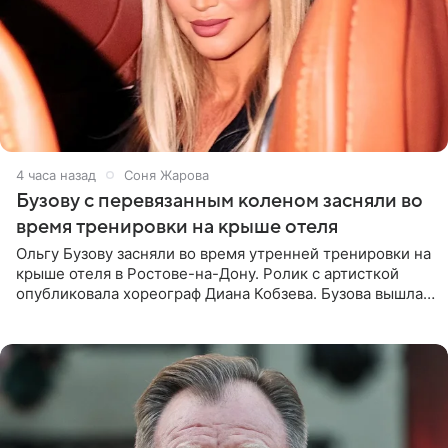
4 часа назад
Соня Жарова
Бузову с перевязанным коленом засняли во
время тренировки на крыше отеля
Ольгу Бузову засняли во время утренней тренировки на
крыше отеля в Ростове-на-Дону. Ролик с артисткой
опубликовала хореограф Диана Кобзева. Бузова вышла
на занятие спортом в 32-градусную жару ранним утром,