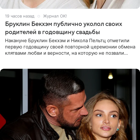
19 часов назад
Журнал OK!
Бруклин Бекхэм публично уколол своих
родителей в годовщину свадьбы
Накануне Бруклин Бекхэм и Никола Пельтц отметили
первую годовщину своей повторной церемонии обмена
клятвами любви и верности, на которую не позвали
никого из клана Бекхэм. По словам инсайдеров, пара
считает это