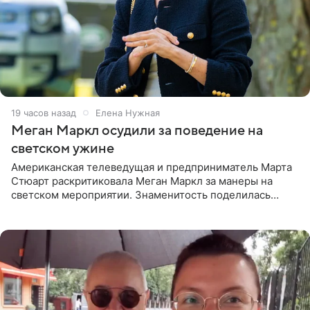
19 часов назад
Елена Нужная
Меган Маркл осудили за поведение на
светском ужине
Американская телеведущая и предприниматель Марта
Стюарт раскритиковала Меган Маркл за манеры на
светском мероприятии. Знаменитость поделилась
деталями личной встречи с герцогиней Сассекской,
пишет PageSix. По