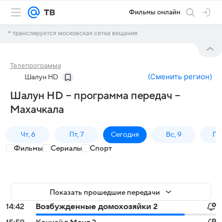
Фильмы онлайн
* транслируется московская сетка вещания
Телепрограмма
(
Сменить регион
)
Шалун HD
Шалун HD – программа передач –
Махачкала
Чт, 6
Пт, 7
Сегодня
Вс, 9
Пн,
Фильмы
Сериалы
Спорт
Показать прошедшие передачи
14:42
Возбужденные домохозяйки 2