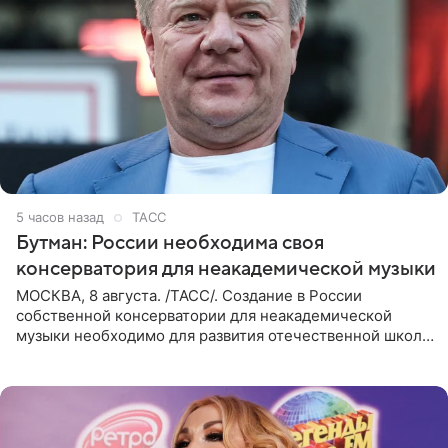
5 часов назад
ТАСС
Бутман: России необходима своя
консерватория для неакадемической музыки
МОСКВА, 8 августа. /ТАСС/. Создание в России
собственной консерватории для неакадемической
музыки необходимо для развития отечественной школы
джаза, рока и поп-музыки, а также подготовки
исполнителей мирового