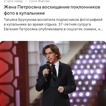
2 часа назад
Соня Жарова
Жена Петросяна восхищение поклонников
фото в купальнике
Татьяна Брухунова восхитила подписчиков фотографией
в купальнике во время отдыха. 37-летняя супруга
Евгения Петросяна опубликовала в соцсетях снимок, на
котором позирует у бассейна в белоснежном монокини
с