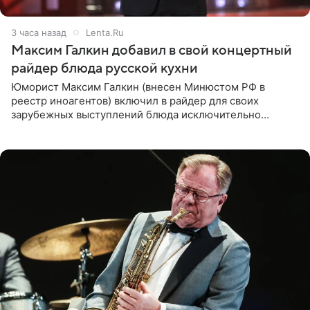
3 часа назад
Lenta.Ru
Максим Галкин добавил в свой концертный
райдер блюда русской кухни
Юморист Максим Галкин (внесен Минюстом РФ в
реестр иноагентов) включил в райдер для своих
зарубежных выступлений блюда исключительно
русской кухни. Об этом сообщает РИА Новости.
Согласно документу, в гримерную