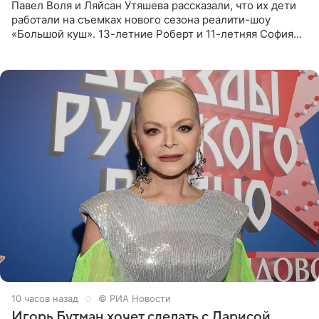
Павел Воля и Ляйсан Утяшева рассказали, что их дети
работали на съемках нового сезона реалити-шоу
«Большой куш». 13-летние Роберт и 11-летняя София
отправились вместе с родителями в Таиланд и успели
поработать
10 часов назад
© РИА Новости
Игорь Бутман хочет сделать с Ларисой