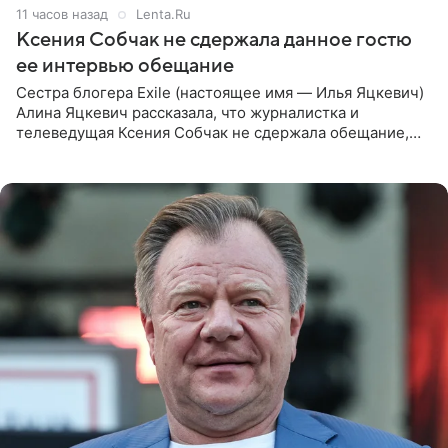
11 часов назад
Lenta.Ru
Ксения Собчак не сдержала данное гостю
ее интервью обещание
Сестра блогера Exile (настоящее имя — Илья Яцкевич)
Алина Яцкевич рассказала, что журналистка и
телеведущая Ксения Собчак не сдержала обещание,
которое дала ему во время интервью с ним. Об этом она
заявила в