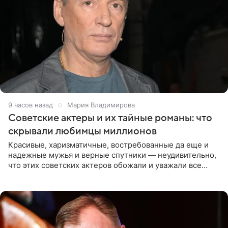
9 часов назад
Мария Владимирова
Советские актеры и их тайные романы: что
скрывали любимцы миллионов
Красивые, харизматичные, востребованные да еще и
надежные мужья и верные спутники — неудивительно,
что этих советских актеров обожали и уважали все
женщины большой страны, и наверняка не раз ставили
их в