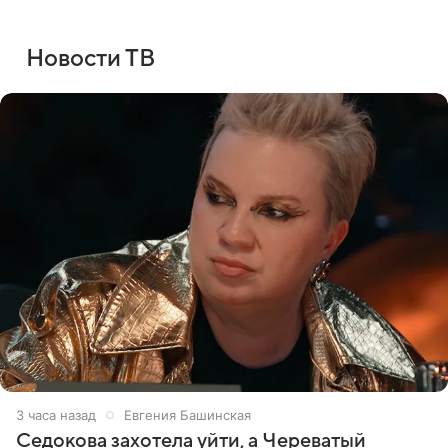
Новости ТВ
3 часа назад
Евгения Башинская
Седокова захотела уйти, а Череватый