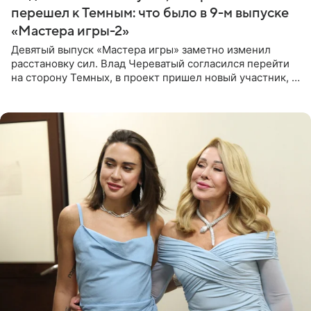
перешел к Темным: что было в 9-м выпуске
«Мастера игры-2»
Девятый выпуск «Мастера игры» заметно изменил
расстановку сил. Влад Череватый согласился перейти
на сторону Темных, в проект пришел новый участник, а
Курбан Омаров и Анна Седокова оказались под таким
давлением.