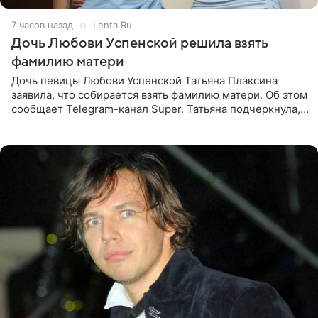
7 часов назад
Lenta.Ru
Дочь Любови Успенской решила взять
фамилию матери
Дочь певицы Любови Успенской Татьяна Плаксина
заявила, что собирается взять фамилию матери. Об этом
сообщает Telegram-канал Super. Татьяна подчеркнула,
что приняла решение о смене фамилии, поскольку
именно от