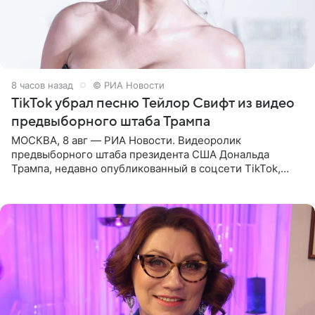
8 часов назад
© РИА Новости
TikTok убрал песню Тейлор Свифт из видео
предвыборного штаба Трампа
МОСКВА, 8 авг — РИА Новости. Видеоролик
предвыборного штаба президента США Дональда
Трампа, недавно опубликованный в соцсети TikTok,
остался без звуковой дорожки в виде песни August
(«Август») американской