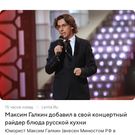
котором позирует у бассейна в белоснежном монокини
с
15 часов назад
Lenta.Ru
Максим Галкин добавил в свой концертный
райдер блюда русской кухни
Юморист Максим Галкин (внесен Минюстом РФ в