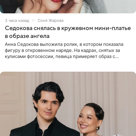
3 часа назад
Соня Жарова
Седокова снялась в кружевном мини-платье
в образе ангела
Анна Седокова выложила ролик, в котором показала
фигуру в откровенном наряде. На кадрах, снятых за
кулисами фотосессии, певица примеряет образ с
ангельскими крыльями за спиной. Главным акцентом
наряда стало