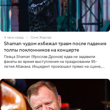
4 часа назад
Соня Жарова
Shaman чудом избежал травм после падения
толпы поклонников на концерте
Певца Shaman (Ярослав Дронов) едва не задавили
фанаты во время выступления на праздновании 95-
летия Абакана. Инцидент произошел прямо на сцене,
подробности сообщает «Абзац». Толпа поклонников
навалилась на