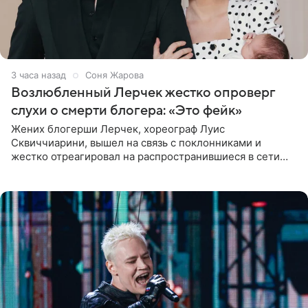
3 часа назад
Соня Жарова
Возлюбленный Лерчек жестко опроверг
слухи о смерти блогера: «Это фейк»
Жених блогерши Лерчек, хореограф Луис
Сквиччиарини, вышел на связь с поклонниками и
жестко отреагировал на распространившиеся в сети
слухи о смерти Валерии Чекалиной. «Это фейк! Я в
шоке, что такие люди