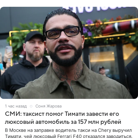
образ Глюкоза
1 час назад
Соня Жарова
СМИ: таксист помог Тимати завести его
люксовый автомобиль за 157 млн рублей
В Москве на заправке водитель такси на Chery выручил
Тимати, чей люксовый Ferrari F40 отказался заводиться.