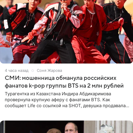
4 часа назад
Соня Жарова
СМИ: мошенница обманула российских
фанатов k-pop группы BTS на 2 млн рублей
Турагентка из Казахстана Индира Абдикаримова
провернула крупную аферу с фанатами BTS. Как
сообщает Life со ссылкой на SHOT, девушка продавала
поддельные туры на концерт группы в Пусане. По
данным издания,