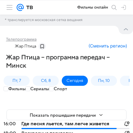
Фильмы онлайн
* транслируется московская сетка вещания
Телепрограмма
(
Сменить регион
)
Жар Птица
Жар Птица – программа передач –
Минск
Пт, 7
Сб, 8
Сегодня
Пн, 10
Вт,
Фильмы
Сериалы
Спорт
Показать прошедшие передачи
16:00
Где песня льется, там легче живется