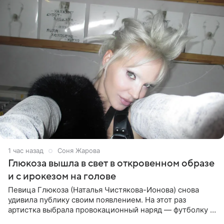
1 час назад
Соня Жарова
Глюкоза вышла в свет в откровенном образе
и с ирокезом на голове
Певица Глюкоза (Наталья Чистякова-Ионова) снова
удивила публику своим появлением. На этот раз
артистка выбрала провокационный наряд — футболку с
принтом, имитирующим полуобнаженную грудь. Свой