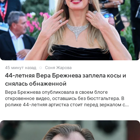
45 минут назад
Соня Жарова
44-летняя Вера Брежнева заплела косы и
снялась обнаженной
Вера Брежнева опубликовала в своем блоге
откровенное видео, оставшись без бюстгальтера. В
ролике 44-летняя артистка стоит перед зеркалом с
обнаженной грудью. Волосы певица собрала в косы и
надела головной убор.