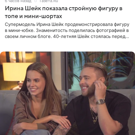
6 часов назад
Газета.Ru
Ирина Шейк показала стройную фигуру в
топе и мини-шортах
Супермодель Ирина Шейк продемонстрировала фигуру
в мини-юбке. Знаменитость поделилась фотографией в
своем личном блоге. 40-летняя Шейк стоялась перед
зеркалом в черном топе с кружевом, который
дополнила