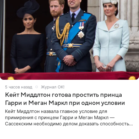
5 часов назад
Журнал OK!
Кейт Миддлтон готова простить принца
Гарри и Меган Маркл при одном условии
Кейт Миддлтон назвала главное условие для
примирения с принцем Гарри и Меган Маркл —
Сассекским необходимо делом доказать способность
хранить семейные тайны и полностью восстановить
подорванное доверие.