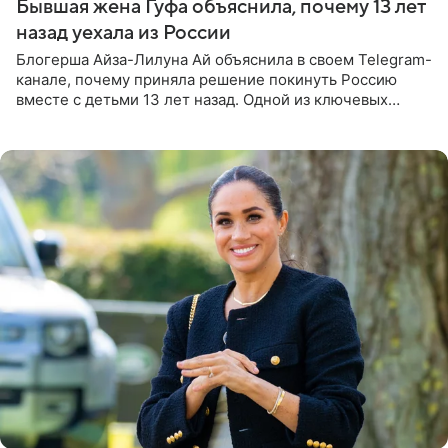
Бывшая жена Гуфа объяснила, почему 13 лет
назад уехала из России
Блогерша Айза-Лилуна Ай объяснила в своем Telegram-
канале, почему приняла решение покинуть Россию
вместе с детьми 13 лет назад. Одной из ключевых
причин переезда на Бали стало желание оградить
старшего сына от