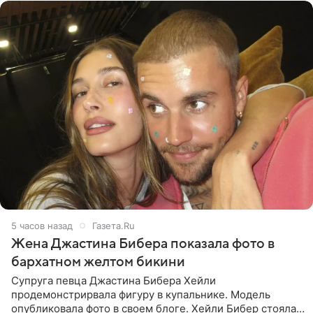
5 часов назад
Газета.Ru
Жена Джастина Бибера показала фото в
бархатном желтом бикини
Супруга певца Джастина Бибера Хейли
продемонстрирвала фигуру в купальнике. Модель
опубликовала фото в своем блоге. Хейли Бибер стояла