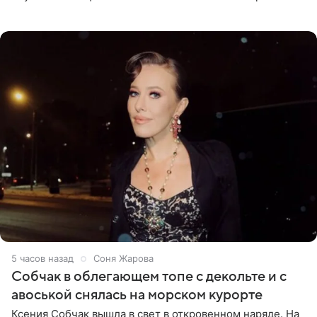
перед зеркалом в желтом крошечном бархатном
бикини, которое дополнила
5 часов назад
Соня Жарова
Собчак в облегающем топе с декольте и с
авоськой снялась на морском курорте
Ксения Собчак вышла в свет в откровенном наряде. На