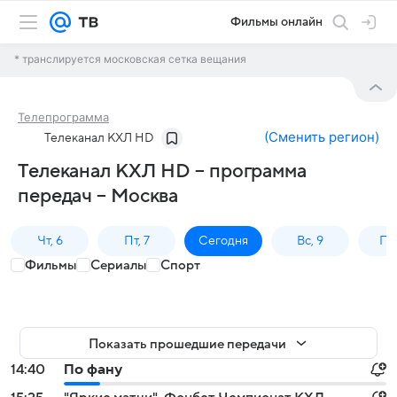
Фильмы онлайн
* транслируется московская сетка вещания
Телепрограмма
(
Сменить регион
)
Телеканал КХЛ HD
Телеканал КХЛ HD – программа
передач – Москва
Чт, 6
Пт, 7
Сегодня
Вс, 9
Пн,
Фильмы
Сериалы
Спорт
Показать прошедшие передачи
14:40
По фану