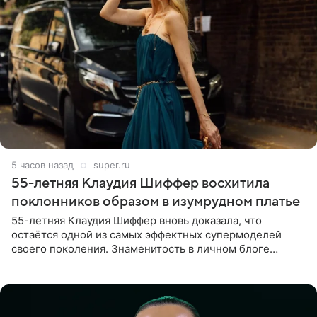
5 часов назад
super.ru
55-летняя Клаудия Шиффер восхитила
поклонников образом в изумрудном платье
55-летняя Клаудия Шиффер вновь доказала, что
остаётся одной из самых эффектных супермоделей
своего поколения. Знаменитость в личном блоге
поделилась фотографиями с недавней свадьбы, где
появилась в роли гостьи,