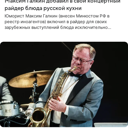
Максим Галкин добавил в свой концертный
райдер блюда русской кухни
Юморист Максим Галкин (внесен Минюстом РФ в
реестр иноагентов) включил в райдер для своих
зарубежных выступлений блюда исключительно
русской кухни. Об этом сообщает РИА Новости.
Согласно документу, в гримерную