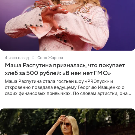
4 часа назад
Соня Жарова
Маша Распутина призналась, что покупает
хлеб за 500 рублей: «В нем нет ГМО»
Маша Распутина стала гостьей шоу «PROпуск» и
откровенно поведала ведущему Георгию Иващенко о
своих финансовых привычках. По словам артистки, она
давно перестала следить за тратами и может позволить
себе жить,