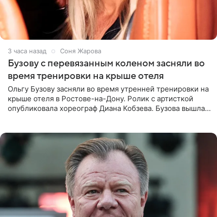
3 часа назад
Соня Жарова
Бузову с перевязанным коленом засняли во
время тренировки на крыше отеля
Ольгу Бузову засняли во время утренней тренировки на
крыше отеля в Ростове-на-Дону. Ролик с артисткой
опубликовала хореограф Диана Кобзева. Бузова вышла
на занятие спортом в 32-градусную жару ранним утром,