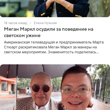
18 часов назад
Елена Нужная
Меган Маркл осудили за поведение на
светском ужине
Американская телеведущая и предприниматель Марта
Стюарт раскритиковала Меган Маркл за манеры на
светском мероприятии. Знаменитость поделилась
деталями личной встречи с герцогиней Сассекской,
пишет PageSix. По