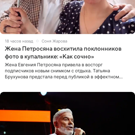
18 часов назад
Соня Жарова
Жена Петросяна восхитила поклонников
фото в купальнике: «Как сочно»
Жена Евгения Петросяна привела в восторг
подписчиков новым снимком с отдыха. Татьяна
Брухунова предстала перед публикой в эффектном
черно-сиреневом монокини, позируя прямо в бассейне.
«Ох, как сочно», «Татьяна,