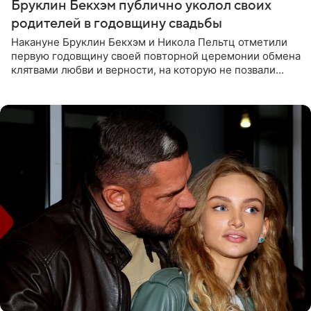
Бруклин Бекхэм публично уколол своих
родителей в годовщину свадьбы
Накануне Бруклин Бекхэм и Никола Пельтц отметили
первую годовщину своей повторной церемонии обмена
клятвами любви и верности, на которую не позвали
никого из клана Бекхэм. По словам инсайдеров, пара
считает это