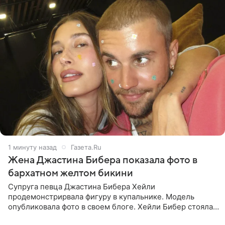
2 минуты назад
Газета.Ru
Жена Джастина Бибера показала фото в
бархатном желтом бикини
Супруга певца Джастина Бибера Хейли
продемонстрирвала фигуру в купальнике. Модель
опубликовала фото в своем блоге. Хейли Бибер стояла
перед зеркалом в желтом крошечном бархатном