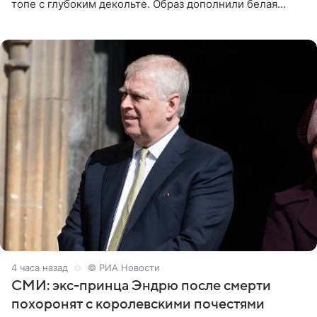
топе с глубоким декольте. Образ дополнили белая
юбка-миди, вьетнамки на платформе и соломенная
шляпа.
4 часа назад
© РИА Новости
СМИ: экс-принца Эндрю после смерти
похоронят с королевскими почестями