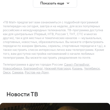
Показать еще
«ТВ Mail» предлагает вам ознакомиться с подробной программой
телепередач на сегодня, завтра и на неделю, для всех популярных
российских и международных телеканалов. ТВ-программа доступна
как для центральных (Первый, НТВ, Россия 1, ТНТ, СТС и многих
других), так и для местных и тематических каналов — музыкальных,
спортивных, новостных, образовательных. Вы можете отфильтровать
передачи по жанрам (фильмы, сериалы, спортивные передачи и т.д.), а
также настроить список интересных лично вам телепрограмм. Кроме
того, вам доступна настройка напоминаний о начале любимых
телепрограмм. Вы можете настроить уведомления по почте.
Телепрограмма в других городах России:
Санкт-Петербург
,
Новосибирск
,
Екатеринбург
,
Нижний Новгород
,
Казань
,
Челябинск
,
Омск
,
Самара
,
Ростов-на-Дону
.
Новости ТВ