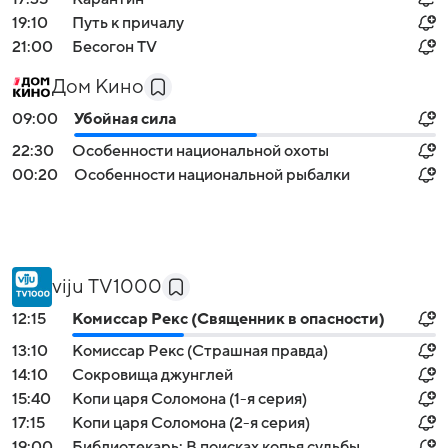
19:10
Путь к причалу
21:00
Бесогон TV
Дом Кино
09:00
Убойная сила
22:30
Особенности национальной охоты
00:20
Особенности национальной рыбалки
viju TV1000
12:15
Комиссар Рекс (Священник в опасности)
13:10
Комиссар Рекс (Страшная правда)
14:10
Сокровища джунглей
15:40
Копи царя Соломона (1-я серия)
17:15
Копи царя Соломона (2-я серия)
19:00
Библиотекарь: В поисках копья судьбы