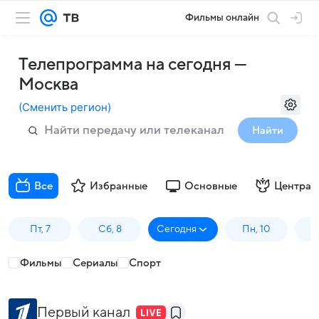
Фильмы онлайн
Телепрограмма на сегодня —
Москва
(
Сменить регион
)
Найти
Все
Избранные
Основные
Централ
Пт, 7
Сб, 8
Сегодня
Пн, 10
В
Фильмы
Сериалы
Спорт
Первый канал