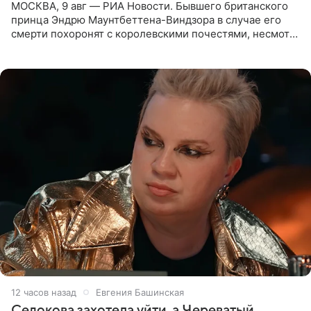
МОСКВА, 9 авг — РИА Новости. Бывшего британского
принца Эндрю Маунтбеттена-Виндзора в случае его
смерти похоронят с королевскими почестями, несмотря
на лишение всех титулов, сообщает Daily Mail со
ссылкой на
12 часов назад
Евгения Башинская
Седокова захотела уйти, а Череватый