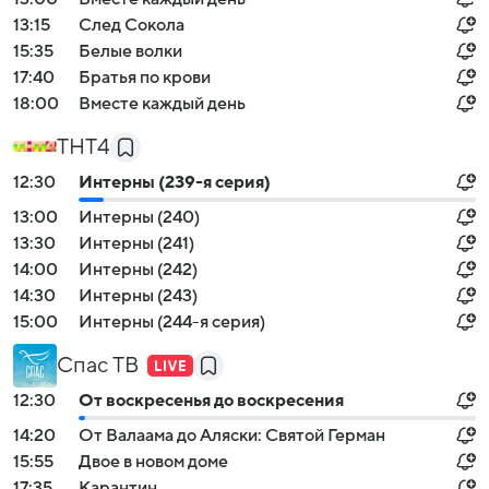
13:15
След Сокола
15:35
Белые волки
17:40
Братья по крови
18:00
Вместе каждый день
ТНТ4
12:30
Интерны (239-я серия)
13:00
Интерны (240)
13:30
Интерны (241)
14:00
Интерны (242)
14:30
Интерны (243)
15:00
Интерны (244-я серия)
Спас ТВ
12:30
От воскресенья до воскресения
14:20
От Валаама до Аляски: Святой Герман
15:55
Двое в новом доме
17:35
Карантин