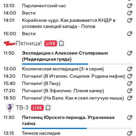
13:10
Парламентский час
14:00
Вести
14:01
Корейское чудо. Как развивается КНДР в
условиях санкций запада - Попов
15:00
Вести
Пятница!
11:50
Экспeдиция с Алексeем Столяровым
(Медведицкая гряда)
13:00
Космическая экспедиция (3-я серия)
14:20
Погнали! (В Италию. Сицилия. Родина мафии)
15:40
Погнали! (В Гану)
17:20
Погнали! (В Эфиопию. Племя хамер)
18:50
Погнали! (На Бали. Как я съел летучую мышь)
ТВ-3
11:30
Питомец Юрского периода. Утраченная
тайна
13:15
Темное наследие