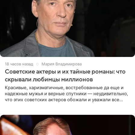
18 часов назад
Мария Владимирова
Советские актеры и их тайные романы: что
скрывали любимцы миллионов
Красивые, харизматичные, востребованные да еще и
надежные мужья и верные спутники — неудивительно,
что этих советских актеров обожали и уважали все
женщины большой страны, и наверняка не раз ставили
их в