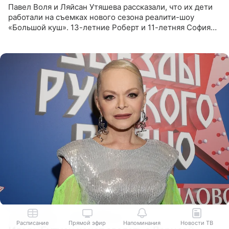
Павел Воля и Ляйсан Утяшева рассказали, что их дети
работали на съемках нового сезона реалити-шоу
«Большой куш». 13-летние Роберт и 11-летняя София
отправились вместе с родителями в Таиланд и успели
поработать
19 часов назад
© РИА Новости
Расписание
Прямой эфир
Напоминания
Новости ТВ