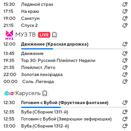
15:30
Ледяной страх
17:15
На краю
19:00
Санктум
21:15
Спуск 2
МУЗ ТВ
12:00
Движение (Красная дорожка)
13:45
Движение
19:35
Top 30: Русский Плейлист Недели
21:35
Плейлист. Лето
22:00
Золотая лихорадка
00:00
Соль. Легенда
Карусель
12:30
Готовим с Бубой (Фруктовая фантазия)
12:35
Буба (Сборник 1311-й)
12:55
Готовим с Бубой (Зверюшки-зефирюшки)
13:00
Буба (Сборник 1312-й)