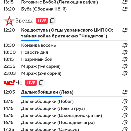
13:15
Готовим с Бубой (Летающие вафли)
13:20
Буба (Сборник 118-й)
Звезда
12:20
Код доступа (Отцы украинского ЦИПСО:
тайная война британских "Чиндитов")
13:30
Команда восемь
18:00
Новости дня
18:15
Незримый бой
22:35
Мираж (1-я серия)
23:03
Мираж (2-я серия)
Че
12:05
Дальнобойщики (Леха)
13:15
Дальнобойщики (Побег)
14:15
Дальнобойщики (Левый груз)
15:15
Дальнобойщики (Школа демократии)
16:15
Дальнобойщики (Последняя игра)
17:25
Дальнобойщики (Самосуд)