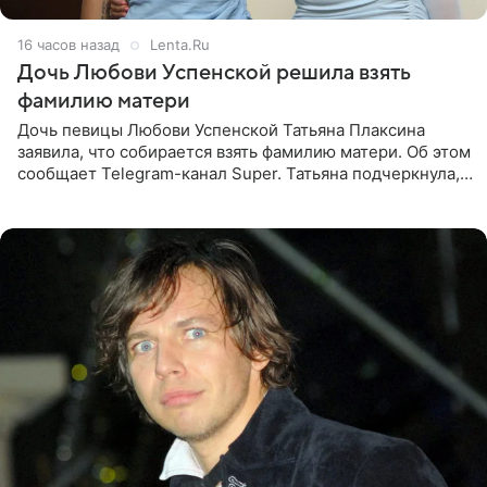
16 часов назад
Lenta.Ru
Дочь Любови Успенской решила взять
фамилию матери
Дочь певицы Любови Успенской Татьяна Плаксина
заявила, что собирается взять фамилию матери. Об этом
сообщает Telegram-канал Super. Татьяна подчеркнула,
что приняла решение о смене фамилии, поскольку
именно от