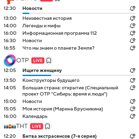
12:30
Новости
13:00
Неизвестная история
14:00
Легенды и мифы
16:00
Инфоpмационная программa 112
16:30
Новости
16:55
Что мы знаем о планeте Зeмля?
ОТР
12:05
Ищите женщину
13:50
Конструкторы будущего
14:05
Большая страна: открытие (Специальный
проект ОТР "Сибирь: время и люди")
15:00
Новости
15:05
Моя история (Марина Брусникина)
16:00
Календарь
ТНТ
12:20
Битва экстраceнсов (7-я серия)