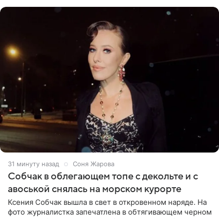
бикини, которое дополнила
32 минуты назад
Соня Жарова
Собчак в облегающем топе с декольте и с
авоськой снялась на морском курорте
Ксения Собчак вышла в свет в откровенном наряде. На
фото журналистка запечатлена в обтягивающем черном