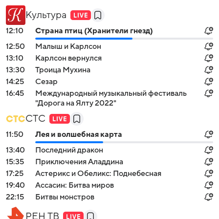
Культура
12:10
Страна птиц (Хранители гнезд)
12:50
Малыш и Карлсон
13:10
Карлсон вернулся
13:30
Троица Мухина
14:25
Сезар
16:45
Международный музыкальный фестиваль
"Дорога на Ялту 2022"
СТС
11:50
Лея и волшебная карта
13:40
Последний дракон
15:35
Приключения Аладдина
17:25
Астерикс и Обеликс: Поднебесная
19:40
Ассасин: Битва миров
22:15
Битвы монстров
РЕН ТВ