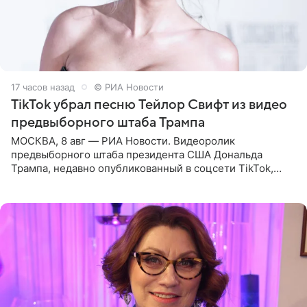
17 часов назад
© РИА Новости
TikTok убрал песню Тейлор Свифт из видео
предвыборного штаба Трампа
МОСКВА, 8 авг — РИА Новости. Видеоролик
предвыборного штаба президента США Дональда
Трампа, недавно опубликованный в соцсети TikTok,
остался без звуковой дорожки в виде песни August
(«Август») американской