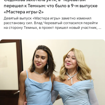
перешел к Темным: что было в 9-м выпуске
«Мастера игры-2»
Девятый выпуск «Мастера игры» заметно изменил
расстановку сил. Влад Череватый согласился перейти
на сторону Темных, в проект пришел новый участник, а
Курбан Омаров и Анна Седокова оказались под таким
давлением.