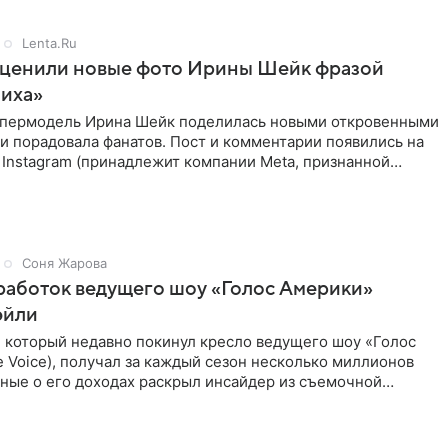
Lenta.Ru
оценили новые фото Ирины Шейк фразой
ниха»
упермодель Ирина Шейк поделилась новыми откровенными
 и порадовала фанатов. Пост и комментарии появились на
 Instagram (принадлежит компании Meta, признанной
ой
Соня Жарова
работок ведущего шоу «Голос Америки»
эйли
, который недавно покинул кресло ведущего шоу «Голос
 Voice), получал за каждый сезон несколько миллионов
ные о его доходах раскрыл инсайдер из съемочной
кта в