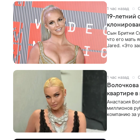
1 час назад
19-летний 
клонирован
Сын Бритни С
что его мать
Jared. «Это з
фальшиво.
1 час назад
Волочкова 
квартире в
Анастасия Вол
миллионов ру
компанию за у
выложила