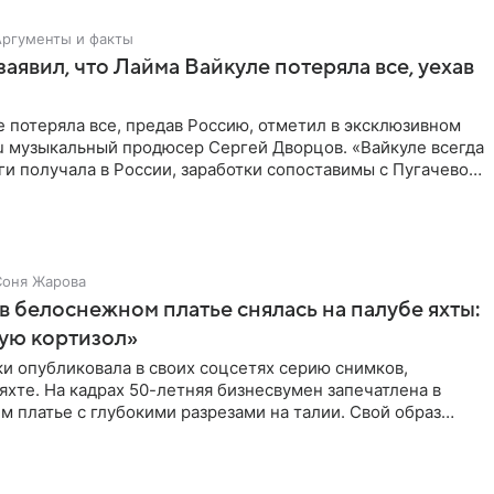
Аргументы и факты
аявил, что Лайма Вайкуле потеряла все, уехав
 потеряла все, предав Россию, отметил в эксклюзивном
ru музыкальный продюсер Сергей Дворцов. «Вайкуле всегда
и получала в России, заработки сопоставимы с Пугачевой,
Соня Жарова
в белоснежном платье снялась на палубе яхты:
ую кортизол»
и опубликовала в своих соцсетях серию снимков,
яхте. На кадрах 50-летняя бизнесвумен запечатлена в
 платье с глубокими разрезами на талии. Свой образ
полнила