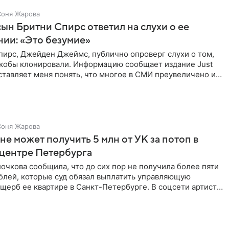
Соня Жарова
сын Бритни Спирс ответил на слухи о ее
ии: «Это безумие»
пирс, Джейден Джеймс, публично опроверг слухи о том,
 якобы клонировали. Информацию сообщает издание Just
аставляет меня понять, что многое в СМИ преувеличено и
Соня Жарова
не может получить 5 млн от УК за потоп в
 центре Петербурга
очкова сообщила, что до сих пор не получила более пяти
блей, которые суд обязал выплатить управляющую
щерб ее квартире в Санкт-Петербурге. В соцсети артистка