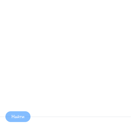
Найти