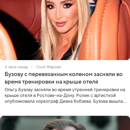
4 часа назад
Соня Жарова
Бузову с перевязанным коленом засняли во
время тренировки на крыше отеля
Ольгу Бузову засняли во время утренней тренировки на
крыше отеля в Ростове-на-Дону. Ролик с артисткой
опубликовала хореограф Диана Кобзева. Бузова вышла
на занятие спортом в 32-градусную жару ранним утром,