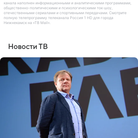
канала наполнен информационными и аналитическими программами,
общественно-политическими и психологическими ток-шоу,
отечественными сериалами и спортивными передачами. Смотрите
полную телепрограмму телеканала Россия 1 HD для города
Нижнекамск на «ТВ Mail».
Новости ТВ