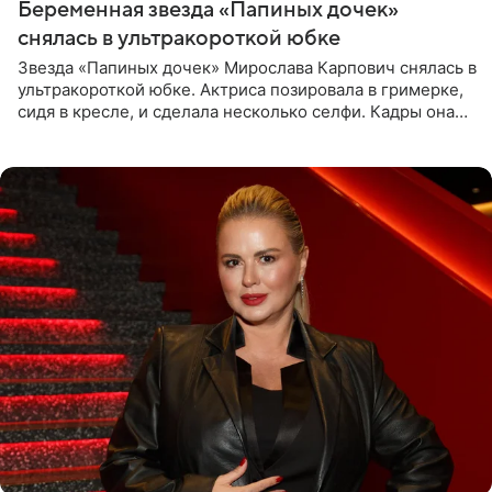
Беременная звезда «Папиных дочек»
снялась в ультракороткой юбке
Звезда «Папиных дочек» Мирослава Карпович снялась в
ультракороткой юбке. Актриса позировала в гримерке,
сидя в кресле, и сделала несколько селфи. Кадры она
опубликовала на личной странице в социальной сети.