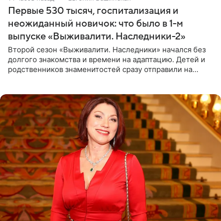
Первые 530 тысяч, госпитализация и
неожиданный новичок: что было в 1-м
выпуске «Выживалити. Наследники-2»
Второй сезон «Выживалити. Наследники» начался без
долгого знакомства и времени на адаптацию. Детей и
родственников знаменитостей сразу отправили на
тяжелое испытание, а уже через несколько дней в
лагере