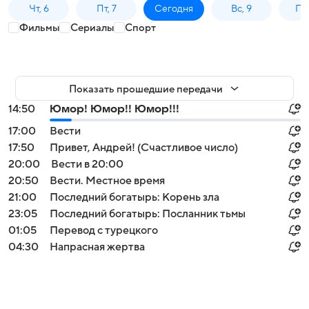
Чт, 6
Пт, 7
Сегодня
Вс, 9
Пн,
Фильмы
Сериалы
Спорт
Показать прошедшие передачи
14:50
Юмор! Юмор!! Юмор!!!
17:00
Вести
17:50
Привет, Андрей! (Счастливое число)
20:00
Вести в 20:00
20:50
Вести. Местное время
21:00
Последний богатырь: Корень зла
23:05
Последний богатырь: Посланник тьмы
01:05
Перевод с турецкого
04:30
Напрасная жертва