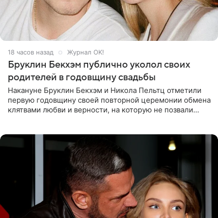
18 часов назад
Журнал OK!
Бруклин Бекхэм публично уколол своих
родителей в годовщину свадьбы
Накануне Бруклин Бекхэм и Никола Пельтц отметили
первую годовщину своей повторной церемонии обмена
клятвами любви и верности, на которую не позвали
никого из клана Бекхэм. По словам инсайдеров, пара
считает это