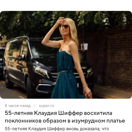
давно перестала следить за тратами и может позволить
себе жить,
6 часов назад
super.ru
55-летняя Клаудия Шиффер восхитила
поклонников образом в изумрудном платье
55-летняя Клаудия Шиффер вновь доказала, что