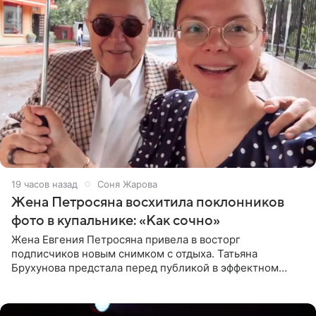
19 часов назад
Соня Жарова
Жена Петросяна восхитила поклонников
фото в купальнике: «Как сочно»
Жена Евгения Петросяна привела в восторг
подписчиков новым снимком с отдыха. Татьяна
Брухунова предстала перед публикой в эффектном
черно-сиреневом монокини, позируя прямо в бассейне.
«Ох, как сочно», «Татьяна,