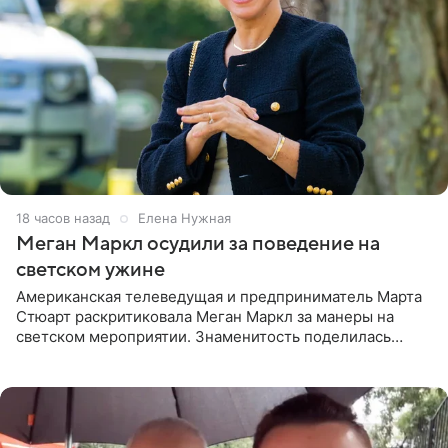
18 часов назад
Елена Нужная
Меган Маркл осудили за поведение на
светском ужине
Американская телеведущая и предприниматель Марта
Стюарт раскритиковала Меган Маркл за манеры на
светском мероприятии. Знаменитость поделилась
деталями личной встречи с герцогиней Сассекской,
пишет PageSix. По