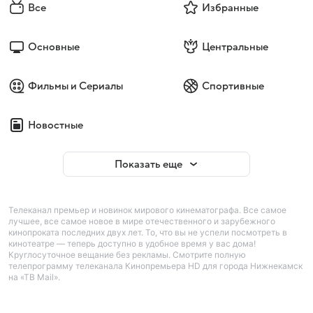
Все
Избранные
Основные
Центральные
Фильмы и Сериалы
Спортивные
Новостные
Показать еще
Телеканал премьер и новинок мирового кинематографа. Все самое
лучшее, все самое новое в мире отечественного и зарубежного
кинопроката последних двух лет. То, что вы не успели посмотреть в
кинотеатре — теперь доступно в удобное время у вас дома!
Круглосуточное вещание без рекламы. Смотрите полную
телепрограмму телеканала Кинопремьера HD для города Нижнекамск
на «ТВ Mail».