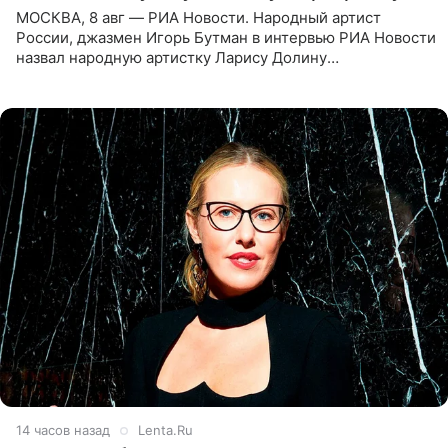
МОСКВА, 8 авг — РИА Новости. Народный артист
России, джазмен Игорь Бутман в интервью РИА Новости
назвал народную артистку Ларису Долину
великолепной певицей и рассказал о желании сделать с
ней новую совместную
14 часов назад
Lenta.Ru