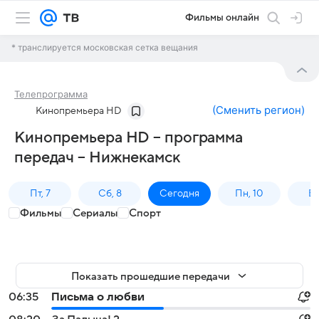
Фильмы онлайн
* транслируется московская сетка вещания
Телепрограмма
(
Сменить регион
)
Кинопремьера HD
Кинопремьера HD – программа
передач – Нижнекамск
Пт, 7
Сб, 8
Сегодня
Пн, 10
Вт,
Фильмы
Сериалы
Спорт
Показать прошедшие передачи
06:35
Письма о любви