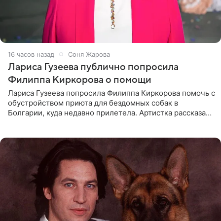
16 часов назад
Соня Жарова
Лариса Гузеева публично попросила
Филиппа Киркорова о помощи
Лариса Гузеева попросила Филиппа Киркорова помочь с
обустройством приюта для бездомных собак в
Болгарии, куда недавно прилетела. Артистка рассказала
о местных волонтерах, которые временно забирают
животных к