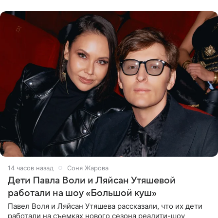
что во время отдыха
14 часов назад
Соня Жарова
Дети Павла Воли и Ляйсан Утяшевой
работали на шоу «Большой куш»
Павел Воля и Ляйсан Утяшева рассказали, что их дети
работали на съемках нового сезона реалити-шоу