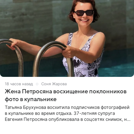
18 часов назад
Соня Жарова
Жена Петросяна восхищение поклонников
фото в купальнике
Татьяна Брухунова восхитила подписчиков фотографией
в купальнике во время отдыха. 37-летняя супруга
Евгения Петросяна опубликовала в соцсетях снимок, на
котором позирует у бассейна в белоснежном монокини
с