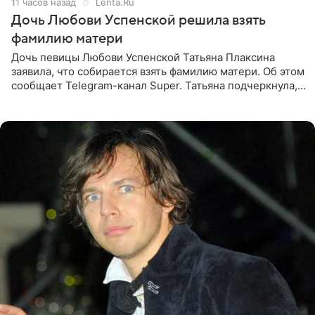
11 часов назад
Lenta.Ru
Дочь Любови Успенской решила взять
фамилию матери
Дочь певицы Любови Успенской Татьяна Плаксина
заявила, что собирается взять фамилию матери. Об этом
сообщает Telegram-канал Super. Татьяна подчеркнула,
что приняла решение о смене фамилии, поскольку
именно от