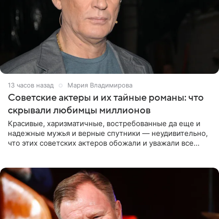
13 часов назад
Мария Владимирова
Советские актеры и их тайные романы: что
скрывали любимцы миллионов
Красивые, харизматичные, востребованные да еще и
надежные мужья и верные спутники — неудивительно,
что этих советских актеров обожали и уважали все
женщины большой страны, и наверняка не раз ставили
их в