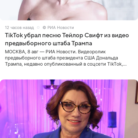
12 часов назад
© РИА Новости
TikTok убрал песню Тейлор Свифт из видео
предвыборного штаба Трампа
МОСКВА, 8 авг — РИА Новости. Видеоролик
предвыборного штаба президента США Дональда
Трампа, недавно опубликованный в соцсети TikTok,
остался без звуковой дорожки в виде песни August
(«Август») американской