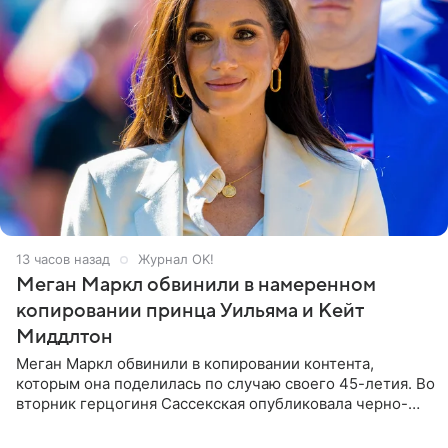
13 часов назад
Журнал OK!
Меган Маркл обвинили в намеренном
копировании принца Уильяма и Кейт
Миддлтон
Меган Маркл обвинили в копировании контента,
которым она поделилась по случаю своего 45-летия. Во
вторник герцогиня Сассекская опубликовала черно-
белую фотографию, на которой она прыгает в бассейн с
воздушными