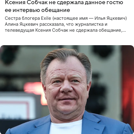
Ксения Собчак не сдержала данное гостю
ее интервью обещание
Сестра блогера Exile (настоящее имя — Илья Яцкевич)
Алина Яцкевич рассказала, что журналистка и
телеведущая Ксения Собчак не сдержала обещание,
которое дала ему во время интервью с ним. Об этом она
заявила в