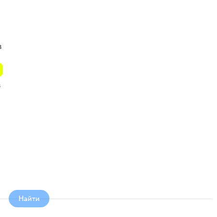
в
в
Найти