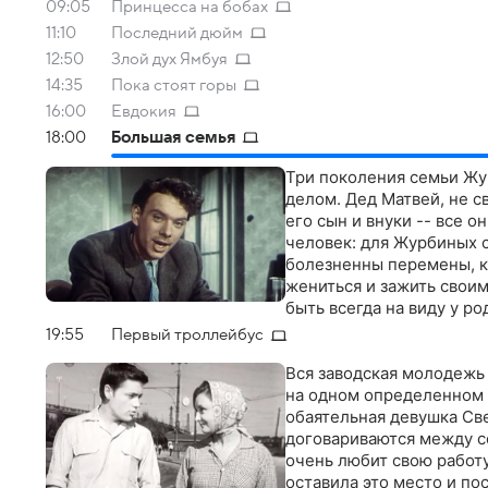
09:05
Принцесса на бобах
11:10
Последний дюйм
12:50
Злой дух Ямбуя
14:35
Пока стоят горы
16:00
Евдокия
18:00
Большая семья
Три поколения семьи Жу
делом. Дед Матвей, не с
его сын и внуки -- все 
человек: для Журбиных с
болезненны перемены, ко
жениться и зажить своим
быть всегда на виду у р
19:55
Первый троллейбус
Вся заводская молодежь 
на одном определенном а
обаятельная девушка Св
договариваются между со
очень любит свою работу
оставила это место и пос