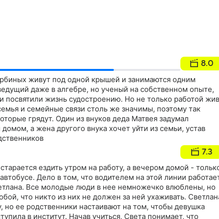
8.0
рбиных живут под одной крышей и занимаются одним
ведущий даже в алгебре, но ученый на собственном опыте,
они посвятили жизнь судостроению. Но не только работой жи
емья и семейные связи столь же значимы, поэтому так
торые грядут. Один из внуков деда Матвея задумал
 домом, а жена другого внука хочет уйти из семьи, устав
одственников
7.3
старается ездить утром на работу, а вечером домой - тольк
втобусе. Дело в том, что водителем на этой линии работае
етлана. Все молодые люди в нее немножечко влюблены, но
бой, что никто из них не должен за ней ухаживать. Светлан
, но ее родственники настаивают на том, чтобы девушка
тупила в институт. Начав учиться, Света понимает, что