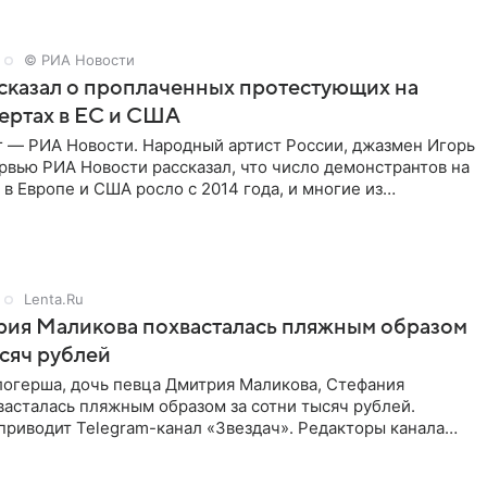
© РИА Новости
сказал о проплаченных протестующих на
ертах в ЕС и США
г — РИА Новости. Народный артист России, джазмен Игорь
рвью РИА Новости рассказал, что число демонстрантов на
 в Европе и США росло с 2014 года, и многие из
,
Lenta.Ru
рия Маликова похвасталась пляжным образом
ысяч рублей
логерша, дочь певца Дмитрия Маликова, Стефания
асталась пляжным образом за сотни тысяч рублей.
приводит Telegram-канал «Звездач». Редакторы канала
мание на