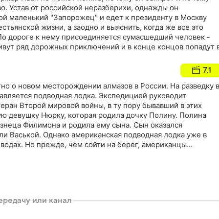
о. Устав от российской неразберихи, однажды он
ой маленький "Запорожец" и едет к президенту в Москву
стьянской жизни, а заодно и выяснить, когда же все это
 По дороге к нему присоединяется сумасшедший человек -
ивут ряд дорожных приключений и в конце концов попадут 
7.1
но о новом месторождении алмазов в России. На разведку 
равляется подводная лодка. Экспедицией руководит
еран Второй мировой войны, в ту пору бывавший в этих
ую девушку Нюрку, которая родила дочку Полину. Полина
узнеца Филимона и родила ему сына. Сын оказался
ли Васькой. Однако американская подводная лодка уже в
водах. Но прежде, чем сойти на берег, американцы
та. Филимон багром вытаскивает ее на берег, и начинается