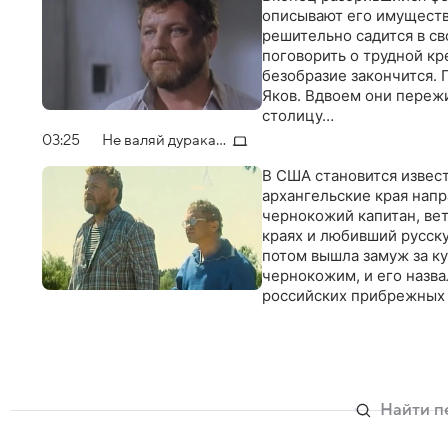
описывают его имуществ
решительно садится в св
поговорить о трудной кре
безобразие закончится.
Яков. Вдвоем они переж
столицу…
03:25
Не валяй дурака...
В США становится извест
архангельские края нап
чернокожий капитан, вет
краях и любивший русск
потом вышла замуж за к
чернокожим, и его назва
российских прибрежных 
подбрасывают бочку спир
пир на весь мир