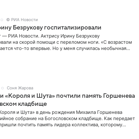
© РИА Новости
ину Безрукову госпитализировали
г — РИА Новости. Актрису Ирину Безрукову
овали на скорой помощи с переломом ноги. «С возрастом
ается что-то впервые. Но у меня случилась необычная
первые в
Соня Жарова
и «Короля и Шута» почтили память Горшенева
овском кладбище
Короля и Шута» в день рождения Михаила Горшенева
хийное собрание на Богословском кладбище. Как передает
 пришли почтить память лидера коллектива, которому
о бы