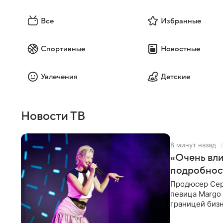
Все
Избранные
Спортивные
Новостные
Увлечения
Детские
Новости ТВ
8 минут назад
«Очень вли
подробнос
Продюсер Серг
певица Margo 
границей биз
Киркорова в