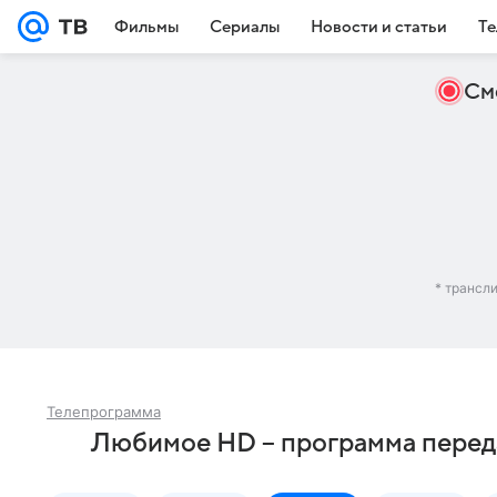
Фильмы
Сериалы
Новости и статьи
Те
См
* трансл
Телепрограмма
Любимое HD – программа перед