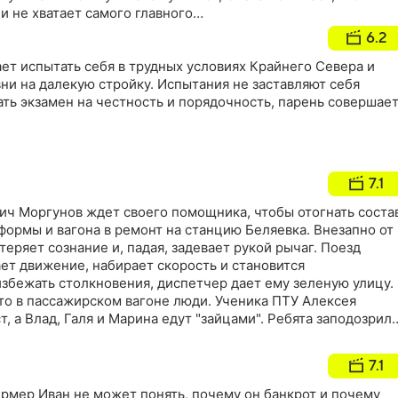
и не хватает самого главного…
6.2
ет испытать себя в трудных условиях Крайнего Севера и
ни на далекую стройку. Испытания не заставляют себя
ть экзамен на честность и порядочность, парень совершае
7.1
ч Моргунов ждет своего помощника, чтобы отогнать соста
тформы и вагона в ремонт на станцию Беляевка. Внезапно от
теряет сознание и, падая, задевает рукой рычаг. Поезд
ет движение, набирает скорость и становится
збежать столкновения, диспетчер дает ему зеленую улицу.
что в пассажирском вагоне люди. Ученика ПТУ Алексея
, а Влад, Галя и Марина едут "зайцами". Ребята заподозрил
езд со свистом пронесся мимо нужной им Беляевки. Из окна
епловоз объят пламенем. Алексей решает по крыше
7.1
шиниста
рмер Иван не может понять, почему он банкрот и почему