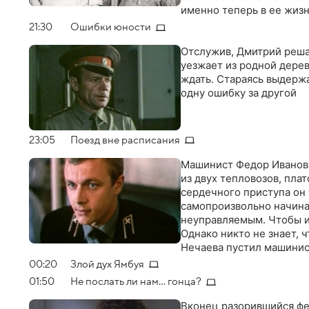
именно теперь в ее жизн
21:30
Ошибки юности
Отслужив, Дмитрий реша
уезжает из родной дерев
ждать. Стараясь выдержа
одну ошибку за другой
23:05
Поезд вне расписания
Машинист Федор Иванови
из двух тепловозов, пла
сердечного приступа он 
самопроизвольно начина
неуправляемым. Чтобы и
Однако никто не знает, 
Нечаева пустил машинист
неладное, лишь когда по
00:20
Злой дух Ямбуя
видно, что в головной т
01:50
Не послать ли нам... гонца?
добраться до кабины ма
Вконец разорившийся фе