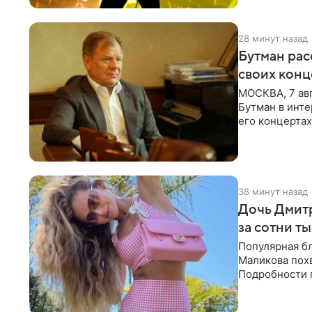
28 минут назад
Бутман рас
своих конц
МОСКВА, 7 ав
Бутман в инте
его концертах
протестующих
38 минут назад
Дочь Дмит
за сотни т
Популярная б
Маликова похв
Подробности 
обратили вни