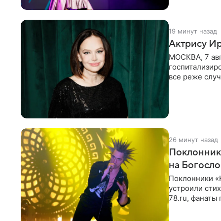
19 минут назад
Актрису Ир
МОСКВА, 7 ав
госпитализир
все реже случ
“премьера”. В
26 минут назад
Поклонник
на Богосл
Поклонники «
устроили сти
78.ru, фанаты
сегодня могл