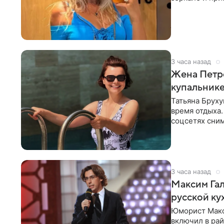
певицы, она
3 часа назад
Жена Петр
купальник
Татьяна Бруху
время отдыха.
соцсетях сним
монокини с
3 часа назад
Максим Гал
русской ку
Юморист Макс
включил в ра