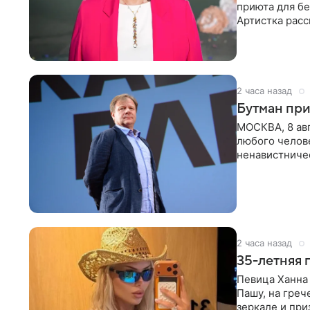
приюта для бе
Артистка расс
животных к
2 часа назад
Бутман при
МОСКВА, 8 ав
любого челове
ненавистничес
принимать
2 часа назад
35-летняя 
Певица Ханна 
Пашу, на греч
зеркале и при