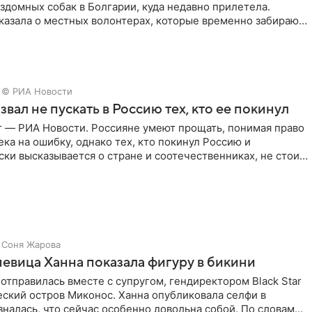
здомных собак в Болгарии, куда недавно прилетела.
казала о местных волонтерах, которые временно забирают
© РИА Новости
звал не пускать в Россию тех, кто ее покинул
г — РИА Новости. Россияне умеют прощать, понимая право
ка на ошибку, однако тех, кто покинул Россию и
ки высказывается о стране и соотечественниках, не стоит
Соня Жарова
певица Ханна показала фигуру в бикини
отправилась вместе с супругом, гендиректором Black Star
еский остров Миконос. Ханна опубликовала селфи в
зналась, что сейчас особенно довольна собой. По словам