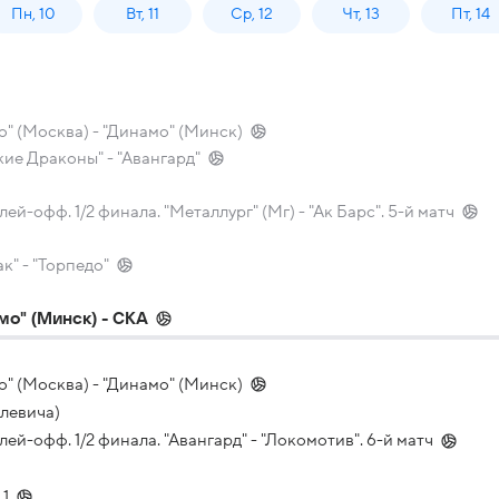
Пн, 10
Вт, 11
Ср, 12
Чт, 13
Пт, 14
" (Москва) - "Динамо" (Минск)
ие Драконы" - "Авангард"
офф. 1/2 финала. "Металлург" (Мг) - "Ак Барс". 5-й матч
к" - "Торпедо"
мо" (Минск) - СКА
" (Москва) - "Динамо" (Минск)
левича)
-офф. 1/2 финала. "Авангард" - "Локомотив". 6-й матч
 1