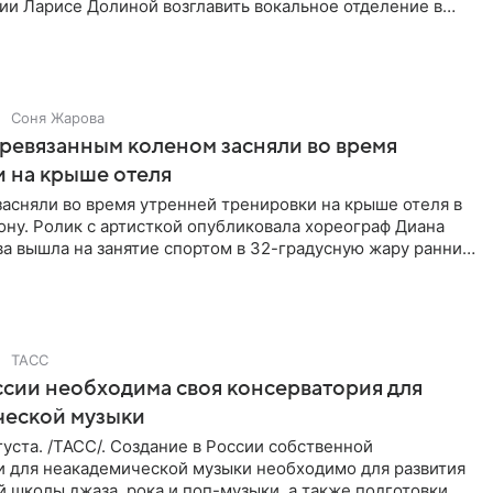
ии Ларисе Долиной возглавить вокальное отделение в
сии
Соня Жарова
еревязанным коленом засняли во время
 на крыше отеля
засняли во время утренней тренировки на крыше отеля в
ну. Ролик с артисткой опубликовала хореограф Диана
ва вышла на занятие спортом в 32-градусную жару ранним
ТАСС
ссии необходима своя консерватория для
ческой музыки
уста. /ТАСС/. Создание в России собственной
и для неакадемической музыки необходимо для развития
 школы джаза, рока и поп-музыки, а также подготовки