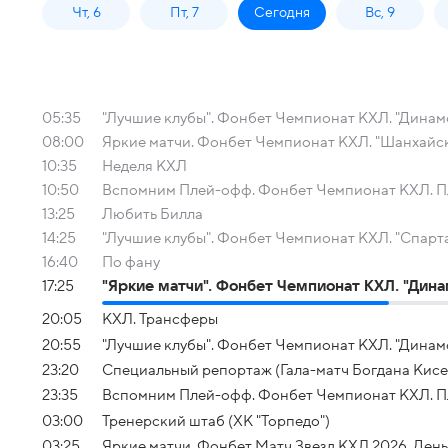
Чт, 6
Пт, 7
Сегодня
Вс, 9
05:35
"Лучшие клубы". Фонбет Чемпионат КХЛ. "Динамо
08:00
Яркие матчи. Фонбет Чемпионат КХЛ. "Шанхайск
10:35
Неделя КХЛ
10:50
Вспомним Плей-офф. Фонбет Чемпионат КХЛ. Плей-
13:25
Любить Билла
14:25
"Лучшие клубы". Фонбет Чемпионат КХЛ. "Спарта
16:40
По фану
17:25
"Яркие матчи". Фонбет Чемпионат КХЛ. "Дина
20:05
КХЛ. Трансферы
20:55
"Лучшие клубы". Фонбет Чемпионат КХЛ. "Динамо
23:20
Специальный репортаж (Гала-матч Богдана Кисе
23:35
Вспомним Плей-офф. Фонбет Чемпионат КХЛ. Плей
03:00
Тренерский штаб (ХК "Торпедо")
03:25
Яркие матчи. Фонбет Матч Звезд КХЛ 2026. День