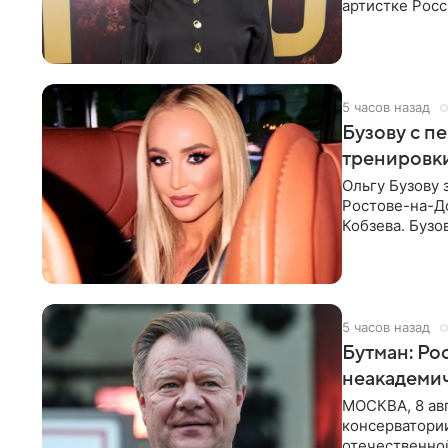
артистке Росс
первом в Рос
5 часов назад
Бузову с п
тренировки
Ольгу Бузову 
Ростове-на-До
Кобзева. Бузо
утром,
5 часов назад
Бутман: Ро
неакадеми
МОСКВА, 8 авг
консерватори
отечественной