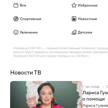
Все
Избранные
Спортивные
Новостные
Увлечения
Детские
«Телеканал КХЛ HD» — первый отечественный телеканал, посвяще
присутствуют передачи, посвященные звездам хоккея, тренерам
Телеканал КХЛ HD для города Ноябрьск на «ТВ Mail».
Новости ТВ
1 час назад
Лариса Гу
о помощи
Лариса Гузее