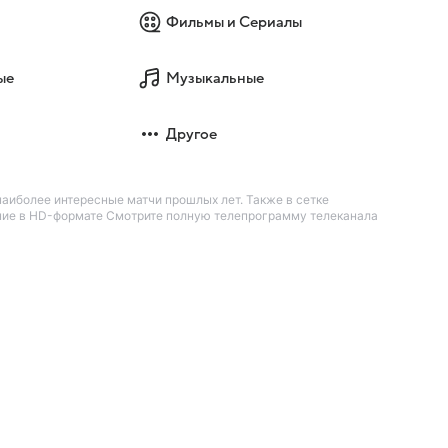
Фильмы и Сериалы
ые
Музыкальные
Другое
аиболее интересные матчи прошлых лет. Также в сетке
ание в HD-формате Смотрите полную телепрограмму телеканала