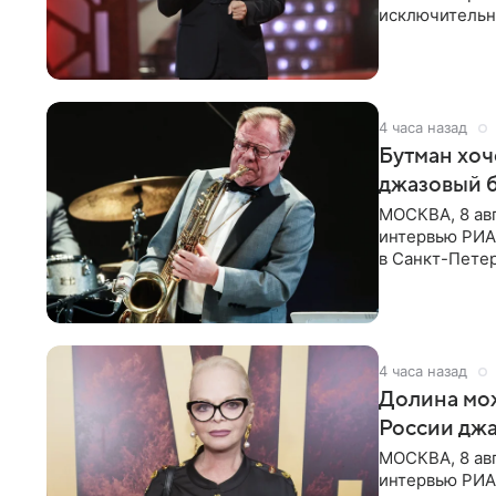
исключительно
документу, в
4 часа назад
Бутман хоч
джазовый 
МОСКВА, 8 ав
интервью РИА 
в Санкт-Пете
объединит дж
4 часа назад
Долина мож
России джа
МОСКВА, 8 ав
интервью РИА