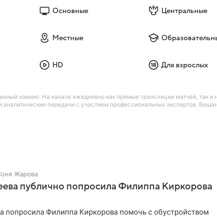
Основные
Центральные
Местные
Образовательн
HD
Для взрослых
нный хоккею. На канале ежедневно как прямые трансляции матчей, так и н
 и аналитические передачи с участием профессиональных экспертов. Вещ
Соня Жарова
зеева публично попросила Филиппа Киркорова
ва попросила Филиппа Киркорова помочь с обустройством