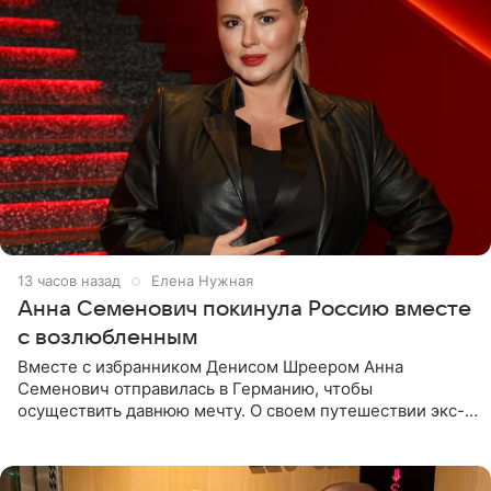
13 часов назад
Елена Нужная
Анна Семенович покинула Россию вместе
с возлюбленным
Вместе с избранником Денисом Шреером Анна
Семенович отправилась в Германию, чтобы
осуществить давнюю мечту. О своем путешествии экс-
солистка «Блестящих» рассказала поклонникам на
личной странице в социальной