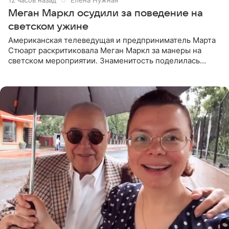
Меган Маркл осудили за поведение на
светском ужине
Американская телеведущая и предприниматель Марта
Стюарт раскритиковала Меган Маркл за манеры на
светском мероприятии. Знаменитость поделилась
деталями личной встречи с герцогиней Сассекской,
пишет PageSix. По