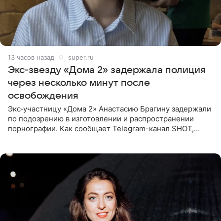
13 часов назад
super.ru
Экс‑звезду «Дома 2» задержала полиция
через несколько минут после
освобождения
Экс‑участницу «Дома 2» Анастасию Брагину задержали
по подозрению в изготовлении и распространении
порнографии. Как сообщает Telegram-канал SHOT,
девушка может оказаться в СИЗО. Следствие
ходатайствует об