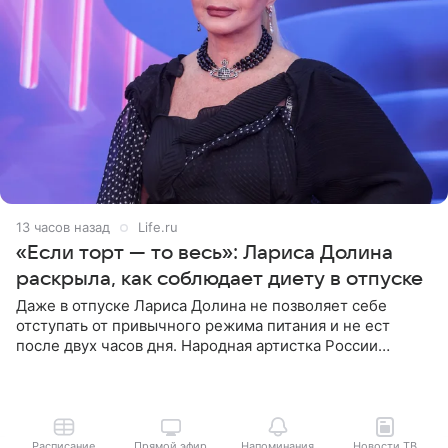
13 часов назад
Life.ru
«Если торт — то весь»: Лариса Долина
раскрыла, как соблюдает диету в отпуске
Даже в отпуске Лариса Долина не позволяет себе
отступать от привычного режима питания и не ест
после двух часов дня. Народная артистка России
призналась, что особенно строго следит за рационом на
отдыхе, когда
Расписание
Прямой эфир
Напоминания
Новости ТВ