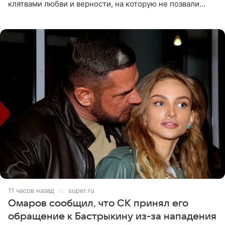
клятвами любви и верности, на которую не позвали
никого из клана Бекхэм. По словам инсайдеров, пара
считает это
11 часов назад
super.ru
Омаров сообщил, что СК принял его
обращение к Бастрыкину из-за нападения