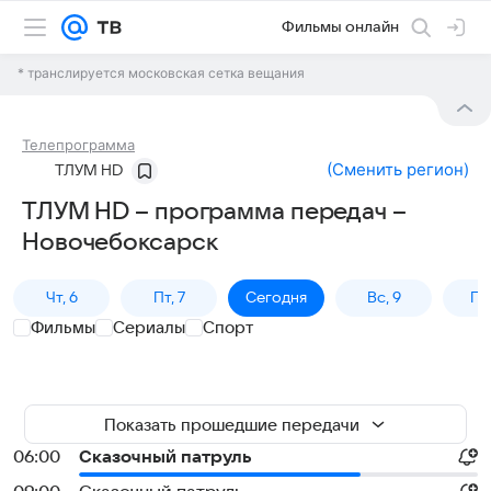
Фильмы онлайн
* транслируется московская сетка вещания
Телепрограмма
(
Сменить регион
)
ТЛУМ HD
ТЛУМ HD – программа передач –
Новочебоксарск
Чт, 6
Пт, 7
Сегодня
Вс, 9
Пн,
Фильмы
Сериалы
Спорт
Показать прошедшие передачи
06:00
Сказочный патруль