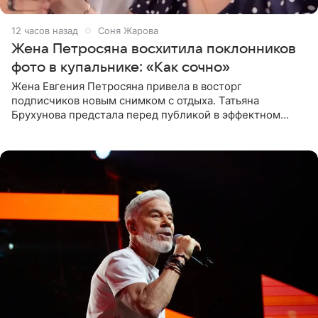
12 часов назад
Соня Жарова
Жена Петросяна восхитила поклонников
фото в купальнике: «Как сочно»
Жена Евгения Петросяна привела в восторг
подписчиков новым снимком с отдыха. Татьяна
Брухунова предстала перед публикой в эффектном
черно-сиреневом монокини, позируя прямо в бассейне.
«Ох, как сочно», «Татьяна,