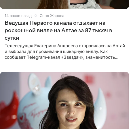
14 часов назад
Соня Жарова
Ведущая Первого канала отдыхает на
роскошной вилле на Алтае за 87 тысяч в
сутки
Телеведущая Екатерина Андреева отправилась на Алтай
и выбрала для проживания шикарную виллу. Как
сообщает Telegram-канал «Звездач», знаменитость
сняла двухэтажный дом, где ночь обходится минимум в
87 тысяч