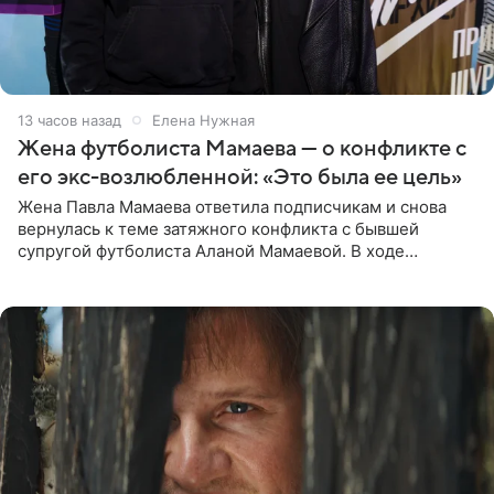
13 часов назад
Елена Нужная
Жена футболиста Мамаева — о конфликте с
его экс-возлюбленной: «Это была ее цель»
Жена Павла Мамаева ответила подписчикам и снова
вернулась к теме затяжного конфликта с бывшей
супругой футболиста Аланой Мамаевой. В ходе
общения с аудиторией один из пользователей
признался, что раньше судил о