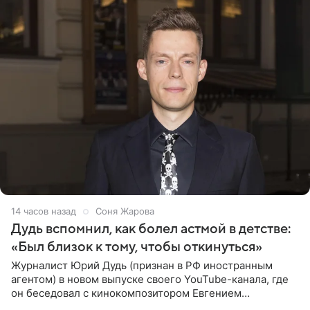
14 часов назад
Соня Жарова
Дудь вспомнил, как болел астмой в детстве:
«Был близок к тому, чтобы откинуться»
Журналист Юрий Дудь (признан в РФ иностранным
агентом) в новом выпуске своего YouTube-канала, где
он беседовал с кинокомпозитором Евгением
Гальпериным, поделился личной историей о борьбе с