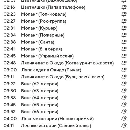
02:07
Цветняшки (Важное дело)
02:16
Цветняшки (Папа в телефоне)
02:23
Моланг (Топ-модель)
02:27
Моланг (Рок-группа)
02:31
Моланг (Курьер)
02:34
Моланг (Пожарные)
02:38
Моланг (Санта)
02:41
Моланг (8-я серия)
02:45
Моланг (Упрямый ослик)
02:48
Ляпик едет в Окидо (Когда урчит в животе)
03:00
Ляпик едет в Окидо (Рычаг)
03:11
Ляпик едет в Окидо (Буль, плюх, хлюп)
03:22
Бинг (62-я серия)
03:30
Бинг (63-я серия)
03:38
Бинг (64-я серия)
03:45
Бинг (65-я серия)
03:52
Бинг (66-я серия)
04:00
Лесные истории (Неповторимый)
04:11
Лесные истории (Садовый эльф)