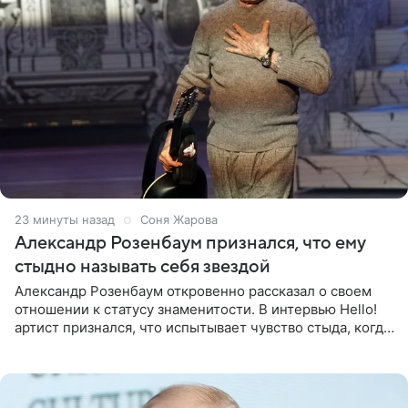
23 минуты назад
Соня Жарова
Александр Розенбаум признался, что ему
стыдно называть себя звездой
Александр Розенбаум откровенно рассказал о своем
отношении к статусу знаменитости. В интервью Hello!
артист признался, что испытывает чувство стыда, когда
его называют звездой. «По молодости я как‑то по пьяни