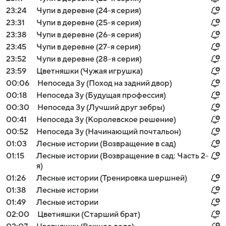
23:24
Чупи в деревне (24-я серия)
23:31
Чупи в деревне (25-я серия)
23:38
Чупи в деревне (26-я серия)
23:45
Чупи в деревне (27-я серия)
23:52
Чупи в деревне (28-я серия)
23:59
Цветняшки (Чужая игрушка)
00:06
Непоседа Зу (Поход на задний двор)
00:18
Непоседа Зу (Будущая профессия)
00:30
Непоседа Зу (Лучший друг зебры)
00:41
Непоседа Зу (Королевское решение)
00:52
Непоседа Зу (Начинающий почтальон)
01:03
Лесные истории (Возвращение в сад)
01:15
Лесные истории (Возвращение в сад: Часть 2-
я)
01:26
Лесные истории (Тренировка шершней)
01:38
Лесные истории
01:49
Лесные истории
02:00
Цветняшки (Старший брат)