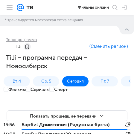
Фильмы онлайн
* транслируется московская сетка вещания
Телепрограмма
(
Сменить регион
)
TiJi
TiJi – программа передач –
Новосибирск
Вт, 4
Ср, 5
Сегодня
Пт, 7
Сб
Фильмы
Сериалы
Спорт
Показать прошедшие передачи
15:56
Барби: Дримтопия (Радужная бухта)