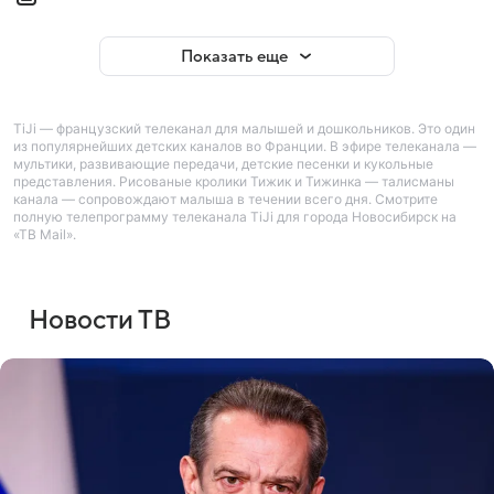
Показать еще
TiJi — французский телеканал для малышей и дошкольников. Это один
из популярнейших детских каналов во Франции. В эфире телеканала —
мультики, развивающие передачи, детские песенки и кукольные
представления. Рисованые кролики Тижик и Тижинка — талисманы
канала — сопровождают малыша в течении всего дня. Смотрите
полную телепрограмму телеканала TiJi для города Новосибирск на
«ТВ Mail».
Новости ТВ