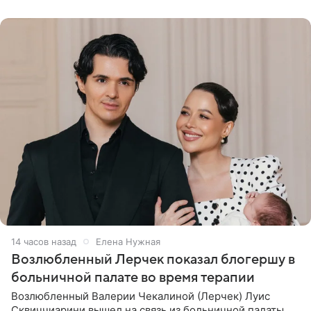
бронхиальной астмой в
14 часов назад
Елена Нужная
Возлюбленный Лерчек показал блогершу в
больничной палате во время терапии
Возлюбленный Валерии Чекалиной (Лерчек) Луис
Сквиччиарини вышел на связь из больничной палаты,