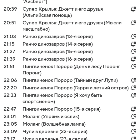
"Айсберг")
20:39
Супер Крылья: Джетт и его друзья
(Альпийская помощь)
20:51
Супер Крылья: Джетт и его друзья (Мысли
масштабно)
21:03
Ранчо динозавров (13-я серия)
21:15
Ранчо динозавров (14-я серия)
21:27
Ранчо динозавров (15-я серия)
21:39
Ранчо динозавров (16-я серия)
21:51
Пингвиненок Пороро (День в лесу Поронг
Поронг)
22:06
Пингвиненок Пороро (Тайный друг Лупи)
22:20
Пингвиненок Пороро (Гарри и летний остров)
22:33
Пингвиненок Пороро (Я хочу быть
спортсменом)
22:47
Пингвиненок Пороро (15-я серия)
23:01
Моланг (Упрямый ослик)
23:05
Моланг (Волшебная лампа)
23:09
Чупи в деревне (22-я серия)
23:17
Чупи в деревне (23-я серия)