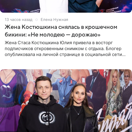
13 часов назад
Елена Нужная
Жена Костюшкина снялась в крошечном
бикини: «Не молодею — дорожаю»
Жена Стаса Костюшкина Юлия привела в восторг
подписчиков откровенным снимком с отдыха. Блогер
опубликовала на личной странице в социальной сети
фото в ярком бикини, позируя на пирсе во время отпуска
в Турции,