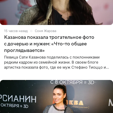
15 часов назад
Соня Жарова
Казанова показала трогательное фото
с дочерью и мужем: «Что-то общее
проглядывается»
Певица Сати Казанова поделилась с поклонниками
редким кадром из семейной жизни. В своем блоге
артистка показала фото, где ее муж Стефано Тиоццо и
их маленькая дочь спят рядом. На снимке отец и
малышка лежат в