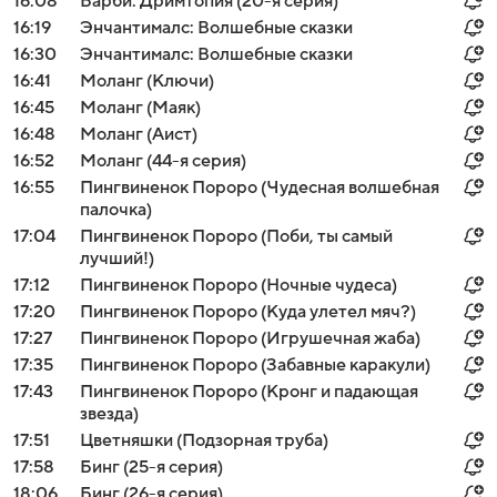
16:08
Барби: Дримтопия (20-я серия)
16:19
Энчантималс: Волшебные сказки
16:30
Энчантималс: Волшебные сказки
16:41
Моланг (Ключи)
16:45
Моланг (Маяк)
16:48
Моланг (Аист)
16:52
Моланг (44-я серия)
16:55
Пингвиненок Пороро (Чудесная волшебная
палочка)
17:04
Пингвиненок Пороро (Поби, ты самый
лучший!)
17:12
Пингвиненок Пороро (Ночные чудеса)
17:20
Пингвиненок Пороро (Куда улетел мяч?)
17:27
Пингвиненок Пороро (Игрушечная жаба)
17:35
Пингвиненок Пороро (Забавные каракули)
17:43
Пингвиненок Пороро (Кронг и падающая
звезда)
17:51
Цветняшки (Подзорная труба)
17:58
Бинг (25-я серия)
18:06
Бинг (26-я серия)