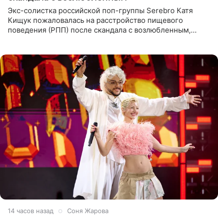
Экс-солистка российской поп-группы Serebro Катя
Кищук пожаловалась на расстройство пищевого
поведения (РПП) после скандала с возлюбленным,
популярным рэпером 9mice (настоящее имя — Сергей
Дмитриев).
14 часов назад
Соня Жарова