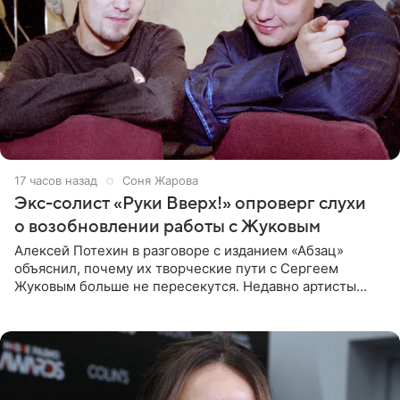
17 часов назад
Соня Жарова
Экс-солист «Руки Вверх!» опроверг слухи
о возобновлении работы с Жуковым
Алексей Потехин в разговоре с изданием «Абзац»
объяснил, почему их творческие пути с Сергеем
Жуковым больше не пересекутся. Недавно артисты
воссоединились на большом концерте «30 нам уже!»,
который прошел в