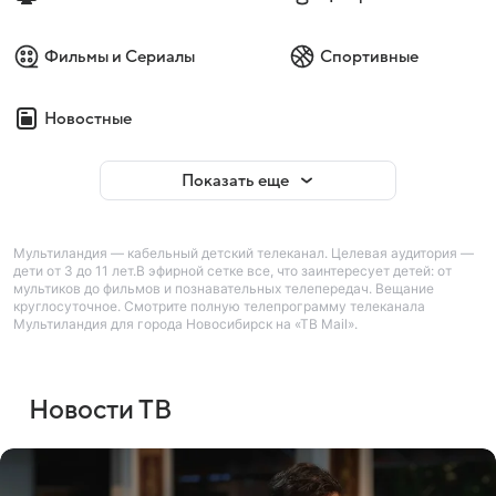
Фильмы и Сериалы
Спортивные
Новостные
Показать еще
Мультиландия — кабельный детский телеканал. Целевая аудитория —
дети от 3 до 11 лет.В эфирной сетке все, что заинтересует детей: от
мультиков до фильмов и познавательных телепередач. Вещание
круглосуточное. Смотрите полную телепрограмму телеканала
Мультиландия для города Новосибирск на «ТВ Mail».
Новости ТВ