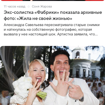
11 часов назад
Соня Жарова
Экс-солистка «Фабрики» показала архивные
фото: «Жила не своей жизнью»
Александра Савельева пересматривала старые снимки
и наткнулась на собственную фотографию, которая
вызвала у нее настоящий шок. Артистка заявила, что
пропасть между ее прошлым и нынешним обликом
огромна. При