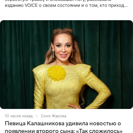
изданию VOICE о своем состоянии и о том, кто приходит
ей на помощь. Поддержку актриса ощущает со всех
сторон.
10 часов назад
Соня Жарова
Певица Калашникова удивила новостью о
появлении второго сына: «Так сложилось»