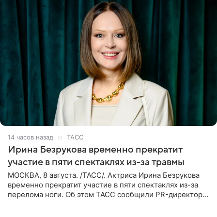
14 часов назад
ТАСС
Ирина Безрукова временно прекратит
участие в пяти спектаклях из-за травмы
МОСКВА, 8 августа. /ТАСС/. Актриса Ирина Безрукова
временно прекратит участие в пяти спектаклях из-за
перелома ноги. Об этом ТАСС сообщили PR-директор
артистки Станислав Влайку и пресс-атташе
Московского