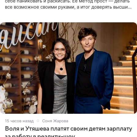
себе паниковать и раскисать. Ее метод прост — делать
все возможное своими руками, а итог доверять высшим
силам. Певица утверждает, что истерики и потеря
15 часов назад
Соня Жарова
Воля и Утяшева платят своим детям зарплату
за работу в реалити-шоу