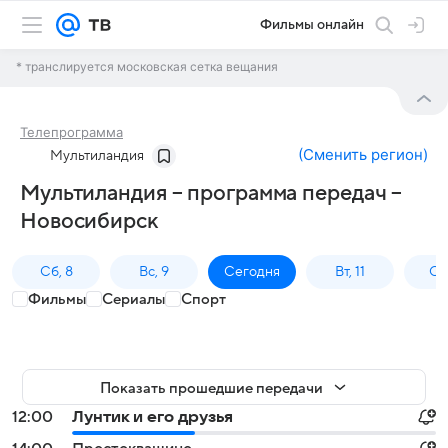
Фильмы онлайн
* транслируется московская сетка вещания
Телепрограмма
(
Сменить регион
)
Мультиландия
Мультиландия – программа передач –
Новосибирск
Сб, 8
Вс, 9
Сегодня
Вт, 11
Ср,
Фильмы
Сериалы
Спорт
Показать прошедшие передачи
12:00
Лунтик и его друзья