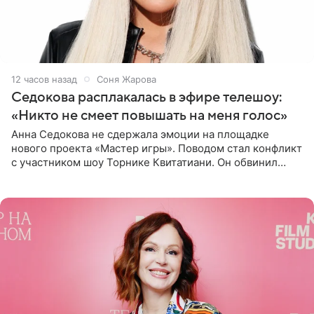
12 часов назад
Соня Жарова
Седокова расплакалась в эфире телешоу:
«Никто не смеет повышать на меня голос»
Анна Седокова не сдержала эмоции на площадке
нового проекта «Мастер игры». Поводом стал конфликт
с участником шоу Торнике Квитатиани. Он обвинил
певицу в нечестной игре, и словесная перепалка
переросла в