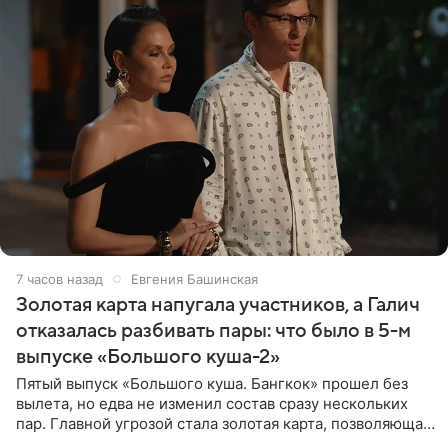
7 часов назад
Евгения Башинская
Золотая карта напугала участников, а Галич
отказалась разбивать пары: что было в 5-м
выпуске «Большого куша-2»
Пятый выпуск «Большого куша. Бангкок» прошел без
вылета, но едва не изменил состав сразу нескольких
пар. Главной угрозой стала золотая карта, позволяющая
разлучить один из дуэтов и поменять участников