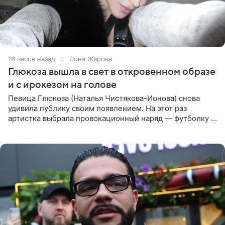
16 часов назад
Соня Жарова
Глюкоза вышла в свет в откровенном образе
и с ирокезом на голове
Певица Глюкоза (Наталья Чистякова-Ионова) снова
удивила публику своим появлением. На этот раз
артистка выбрала провокационный наряд — футболку с
принтом, имитирующим полуобнаженную грудь. Свой
образ Глюкоза