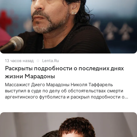
13 часов назад
Lenta.Ru
Раскрыты подробности о последних днях
жизни Марадоны
Массажист Диего Марадоны Николя Таффарель
выступил в суде по делу об обстоятельствах смерти
аргентинского футболиста и раскрыл подробности о
последних днях его жизни. Его слова приводит AFP. На
заседании