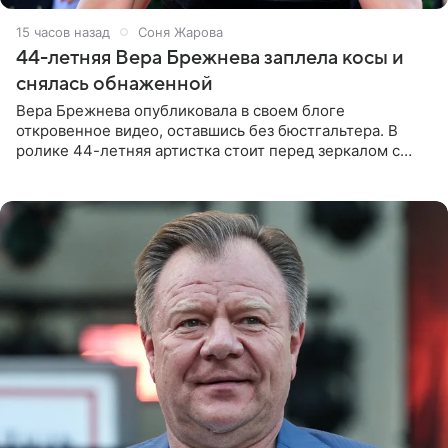
15 часов назад
Соня Жарова
44-летняя Вера Брежнева заплела косы и
снялась обнаженной
Вера Брежнева опубликовала в своем блоге
откровенное видео, оставшись без бюстгальтера. В
ролике 44-летняя артистка стоит перед зеркалом с
обнаженной грудью. Волосы певица собрала в косы и
надела головной убор.