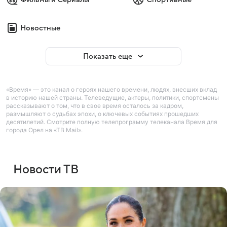
Новостные
Показать еще
«Время» — это канал о героях нашего времени, людях, внесших вклад
в историю нашей страны. Телеведущие, актеры, политики, спортсмены
рассказывают о том, что в свое время осталось за кадром,
размышляют о судьбах эпохи, о ключевых событиях прошедших
десятилетий. Смотрите полную телепрограмму телеканала Время для
города Орел на «ТВ Mail».
Новости ТВ