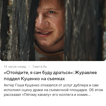
14 часов назад
Газета.Ru
«Отойдите, я сам буду драться»: Журавлев
поддел Куценко на съемках
Актер Гоша Куценко отказался от услуг дублера и сам
исполнил сцену драки на съемочной площадке. Об этом
рассказал «Пятому каналу» его коллега и комик
Дмитрий Журавлев. По словам артиста, когда Куценко