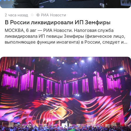
2 часа назад
© РИА Новости
В России ликвидировали ИП Земфиры
МОСКВА, 6 авг — РИА Новости. Налоговая служба
ликвидировала ИП певицы Земфиры (физическое лицо,
выполняющее функции иноагента) в России, следует из
юридических документов, которые есть в
распоряжении РИА