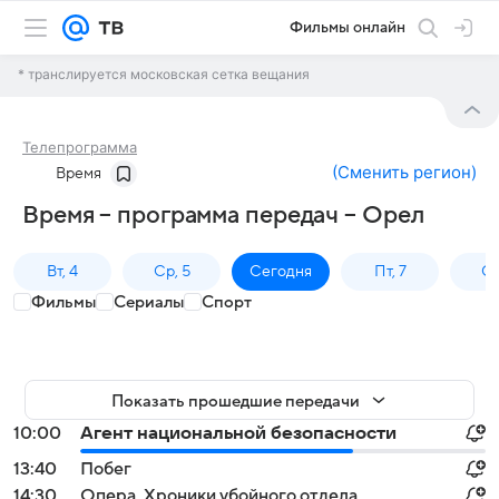
Фильмы онлайн
* транслируется московская сетка вещания
Телепрограмма
(
Сменить регион
)
Время
Время – программа передач – Орел
Вт, 4
Ср, 5
Сегодня
Пт, 7
Сб
Фильмы
Сериалы
Спорт
Показать прошедшие передачи
10:00
Агент национальной безопасности
13:40
Побег
14:30
Опера. Хроники убойного отдела