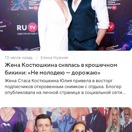
13 часов назад
Елена Нужная
Жена Костюшкина снялась в крошечном
бикини: «Не молодею — дорожаю»
Жена Стаса Костюшкина Юлия привела в восторг
подписчиков откровенным снимком с отдыха. Блогер
опубликовала на личной странице в социальной сети
фото в ярком бикини, позируя на пирсе во время отпуска
в Турции,