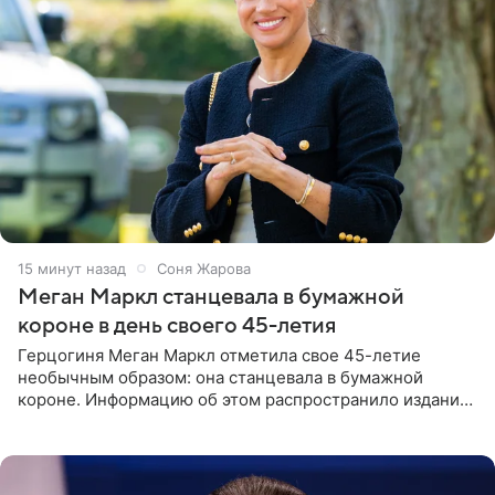
16 минут назад
Соня Жарова
Меган Маркл станцевала в бумажной
короне в день своего 45-летия
Герцогиня Меган Маркл отметила свое 45-летие
необычным образом: она станцевала в бумажной
короне. Информацию об этом распространило издание
People. На праздновании в своем особняке в Монтесито
именинница