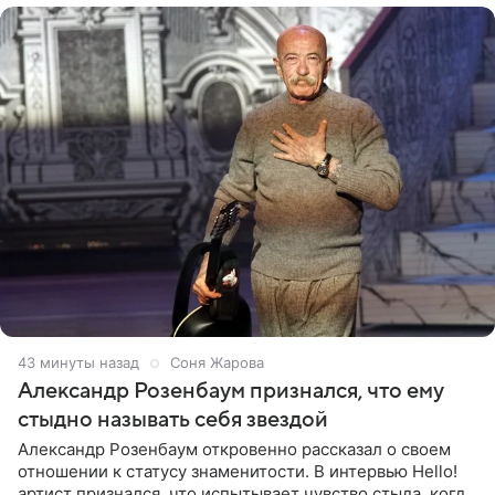
44 минуты назад
Соня Жарова
Александр Розенбаум признался, что ему
стыдно называть себя звездой
Александр Розенбаум откровенно рассказал о своем
отношении к статусу знаменитости. В интервью Hello!
артист признался, что испытывает чувство стыда, когда