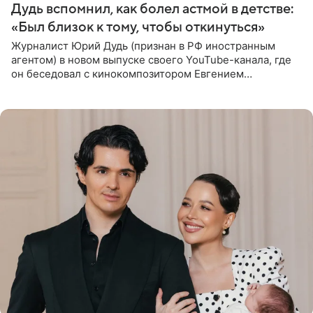
Дудь вспомнил, как болел астмой в детстве:
«Был близок к тому, чтобы откинуться»
Журналист Юрий Дудь (признан в РФ иностранным
агентом) в новом выпуске своего YouTube-канала, где
он беседовал с кинокомпозитором Евгением
Гальпериным, поделился личной историей о борьбе с
бронхиальной астмой в