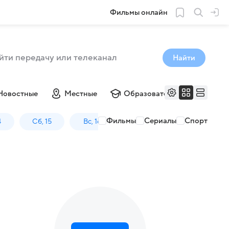
Фильмы онлайн
Найти
Новостные
Местные
Образовательные
Му
Фильмы
Сериалы
Спорт
4
Сб, 15
Вс, 16
Пн, 17