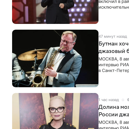
включил в ра
исключительно
документу, в
47 минут назад
Бутман хоч
джазовый 
МОСКВА, 8 ав
интервью РИА 
в Санкт-Пете
объединит дж
1 час назад
Долина мож
России джа
МОСКВА, 8 ав
интервью РИА