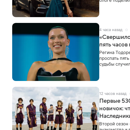
блоге поделил
роли гостьи,
4 часа назад
«Свершилос
пять часов
Регина Тодоре
проспать пять
судьбы случил
ребенком. Ар
12 часов назад
Первые 530
новичок: ч
Наследник
Второй сезон 
знакомства и 