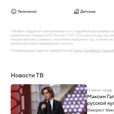
Увлечения
Детские
«ТВ Mail» предлагает вам ознакомиться с подробной программой те
центральных (Первый, НТВ, Россия 1, ТНТ, СТС и многих других), 
жанрам (фильмы, сериалы, спортивные передачи и т.д.), а также н
можете настроить уведомления по почте.
Телепрограмма в других городах России:
Санкт-Петербург
,
Новоси
Новости ТВ
17 минут назад
Максим Гал
русской ку
Юморист Макс