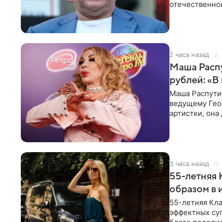
отечественной
исполнителей
2 часа назад
Маша Распу
рублей: «В
Маша Распути
ведущему Гео
артистки, она
себе жить,
3 часа назад
55-летняя
образом в 
55-летняя Кла
эффектных су