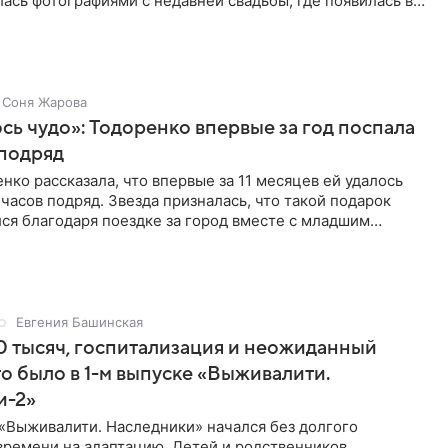
ась фотографиями с недавней свадьбы, где появилась в
Соня Жарова
ь чудо»: Тодоренко впервые за год поспала
 подряд
нко рассказала, что впервые за 11 месяцев ей удалось
 часов подряд. Звезда призналась, что такой подарок
ся благодаря поездке за город вместе с младшим
тистка
Евгения Башинская
 тысяч, госпитализация и неожиданный
то было в 1-м выпуске «Выживалити.
и-2»
«Выживалити. Наследники» начался без долгого
времени на адаптацию. Детей и родственников