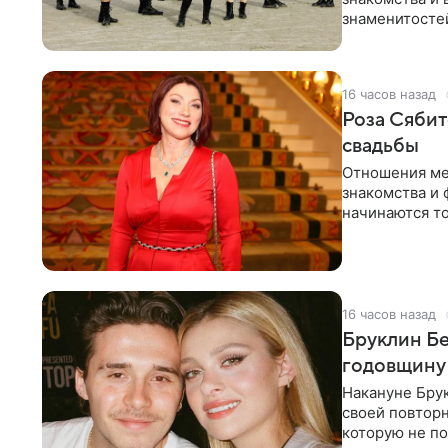
знаменитостей
несколько дне
16 часов назад
Роза Сябит
свадьбы
Отношения ме
знакомства и 
начинаются то
многого,
16 часов назад
Бруклин Бе
годовщину
Накануне Бру
своей повтор
которую не по