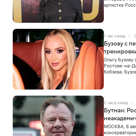
артистке Росс
первом в Рос
1 час назад
Бузову с п
тренировки
Ольгу Бузову 
Ростове-на-До
Кобзева. Бузо
утром,
2 часа назад
Бутман: Ро
неакадеми
МОСКВА, 8 авг
консерватори