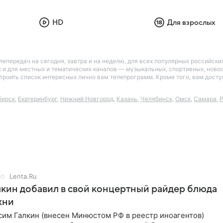
HD
Для взрослых
лепередач на сегодня, завтра и на неделю, для всех популярных российск
так и для местных и тематических каналов — музыкальных, спортивных, нов
астроить список интересных лично вам телепрограмм. Кроме того, вам дос
бирск
,
Екатеринбург
,
Нижний Новгород
,
Казань
,
Челябинск
,
Омск
,
Самара
,
Р
Lenta.Ru
кин добавил в свой концертный райдер блюда
хни
им Галкин (внесен Минюстом РФ в реестр иноагентов)