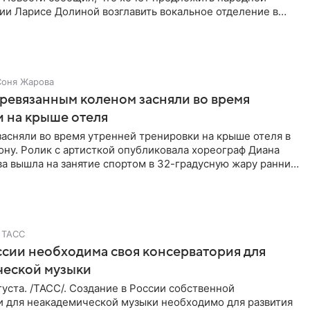
ии Ларисе Долиной возглавить вокальное отделение в
сии
Соня Жарова
еревязанным коленом засняли во время
 на крыше отеля
засняли во время утренней тренировки на крыше отеля в
ну. Ролик с артисткой опубликовала хореограф Диана
ва вышла на занятие спортом в 32-градусную жару ранним
ТАСС
ссии необходима своя консерватория для
ческой музыки
уста. /ТАСС/. Создание в России собственной
и для неакадемической музыки необходимо для развития