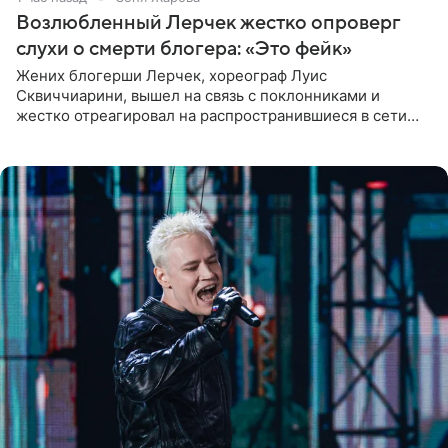
Возлюбленный Лерчек жестко опроверг
слухи о смерти блогера: «Это фейк»
Жених блогерши Лерчек, хореограф Луис
Сквиччиарини, вышел на связь с поклонниками и
жестко отреагировал на распространившиеся в сети
слухи о смерти Валерии Чекалиной. «Это фейк! Я в
шоке, что такие люди