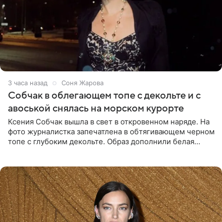
3 часа назад
Соня Жарова
Собчак в облегающем топе с декольте и с
авоськой снялась на морском курорте
Ксения Собчак вышла в свет в откровенном наряде. На
фото журналистка запечатлена в обтягивающем черном
топе с глубоким декольте. Образ дополнили белая
юбка-миди, вьетнамки на платформе и соломенная
шляпа.