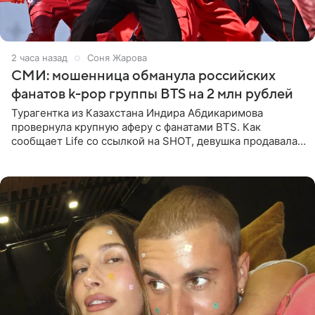
2 часа назад
Соня Жарова
СМИ: мошенница обманула российских
фанатов k-pop группы BTS на 2 млн рублей
Турагентка из Казахстана Индира Абдикаримова
провернула крупную аферу с фанатами BTS. Как
сообщает Life со ссылкой на SHOT, девушка продавала
поддельные туры на концерт группы в Пусане. По
данным издания,