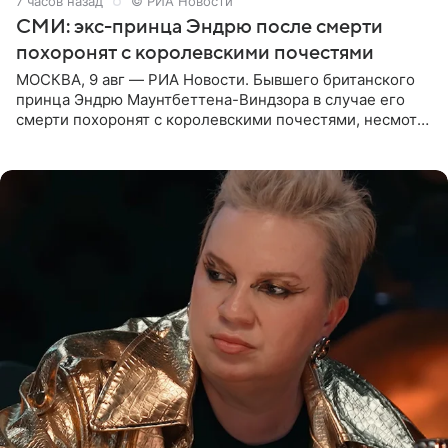
7 часов назад
© РИА Новости
СМИ: экс-принца Эндрю после смерти
похоронят с королевскими почестями
МОСКВА, 9 авг — РИА Новости. Бывшего британского
принца Эндрю Маунтбеттена-Виндзора в случае его
смерти похоронят с королевскими почестями, несмотря
на лишение всех титулов, сообщает Daily Mail со
ссылкой на