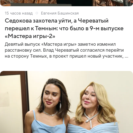
15 часов назад
Евгения Башинская
Седокова захотела уйти, а Череватый
перешел к Темным: что было в 9-м выпуске
«Мастера игры-2»
Девятый выпуск «Мастера игры» заметно изменил
расстановку сил. Влад Череватый согласился перейти
на сторону Темных, в проект пришел новый участник, а
Курбан Омаров и Анна Седокова оказались под таким
давлением.