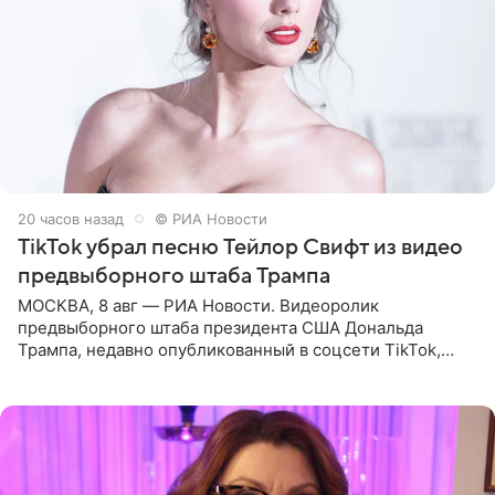
20 часов назад
© РИА Новости
TikTok убрал песню Тейлор Свифт из видео
предвыборного штаба Трампа
МОСКВА, 8 авг — РИА Новости. Видеоролик
предвыборного штаба президента США Дональда
Трампа, недавно опубликованный в соцсети TikTok,
остался без звуковой дорожки в виде песни August
(«Август») американской