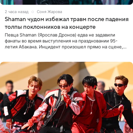
2 часа назад
Соня Жарова
Shaman чудом избежал травм после падения
толпы поклонников на концерте
Певца Shaman (Ярослав Дронов) едва не задавили
фанаты во время выступления на праздновании 95-
летия Абакана. Инцидент произошел прямо на сцене,
подробности сообщает «Абзац». Толпа поклонников
навалилась на