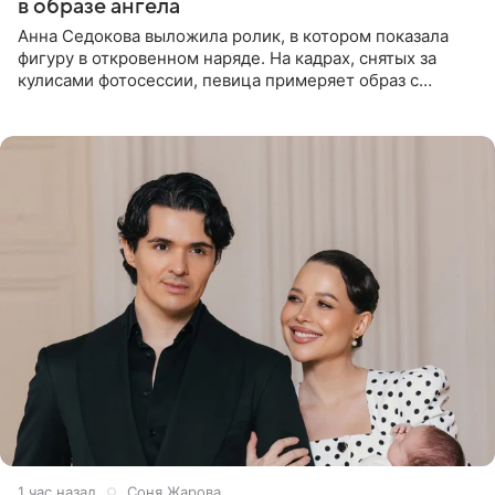
в образе ангела
Анна Седокова выложила ролик, в котором показала
фигуру в откровенном наряде. На кадрах, снятых за
кулисами фотосессии, певица примеряет образ с
ангельскими крыльями за спиной. Главным акцентом
наряда стало
1 час назад
Соня Жарова