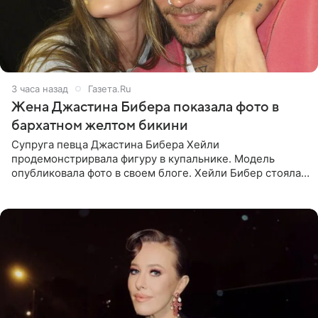
3 часа назад
Газета.Ru
Жена Джастина Бибера показала фото в
бархатном желтом бикини
Супруга певца Джастина Бибера Хейли
продемонстрирвала фигуру в купальнике. Модель
опубликовала фото в своем блоге. Хейли Бибер стояла
перед зеркалом в желтом крошечном бархатном
бикини, которое дополнила