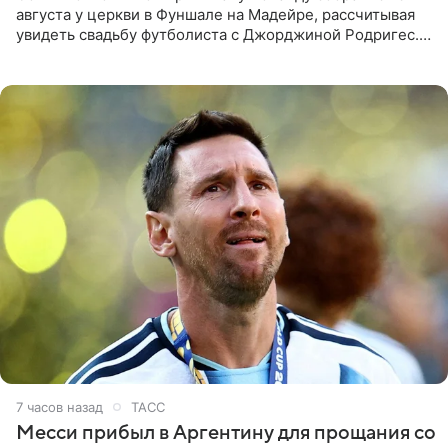
августа у церкви в Фуншале на Мадейре, рассчитывая
увидеть свадьбу футболиста с Джорджиной Родригес.
Однако знаменитая пара на церемонии не появилась —
вместо них
7 часов назад
ТАСС
Месси прибыл в Аргентину для прощания со