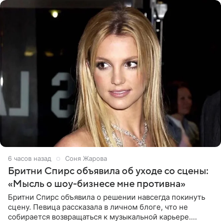
6 часов назад
Соня Жарова
Бритни Спирс объявила об уходе со сцены:
«Мысль о шоу-бизнесе мне противна»
Бритни Спирс объявила о решении навсегда покинуть
сцену. Певица рассказала в личном блоге, что не
собирается возвращаться к музыкальной карьере.