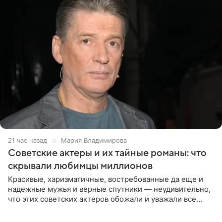
21 час назад
Мария Владимирова
Советские актеры и их тайные романы: что
скрывали любимцы миллионов
Красивые, харизматичные, востребованные да еще и
надежные мужья и верные спутники — неудивительно,
что этих советских актеров обожали и уважали все
женщины большой страны, и наверняка не раз ставили
их в