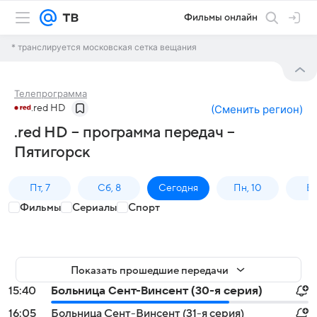
Фильмы онлайн
* транслируется московская сетка вещания
Телепрограмма
.red HD
(
Сменить регион
)
.red HD – программа передач –
Пятигорск
Пт, 7
Сб, 8
Сегодня
Пн, 10
Вт,
Фильмы
Сериалы
Спорт
Показать прошедшие передачи
15:40
Больница Сент-Винсент (30-я серия)
16:05
Больница Сент-Винсент (31-я серия)