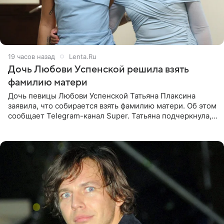
19 часов назад
Lenta.Ru
Дочь Любови Успенской решила взять
фамилию матери
Дочь певицы Любови Успенской Татьяна Плаксина
заявила, что собирается взять фамилию матери. Об этом
сообщает Telegram-канал Super. Татьяна подчеркнула,
что приняла решение о смене фамилии, поскольку
именно от