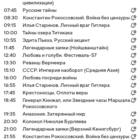
цивилизации)
07:45
Русские тайны
08:30
Константин Рокоссовский. Война без цензуры
09:15
Илья Старинов. Личный враг Гитлера
10:00
Тайны озера Титикака
10:55
Эдита Пьеха. Русский акцент
11:45
Легендарные замки (Нойшванштайн)
12:40
Любовь и голуби. Фестиваль-57
13:30
Реванш Вермеера
15:10
СССР. Империя наоборот (Средняя Азия)
16:00
Любовь посреди войны
16:55
Илья Старинов. Личный враг Гитлера
17:45
Крестоносцы. Оплоты веры
18:45
Генерал Кинжал, или Звездные часы Маршала
Рокоссовского
19:35
Амазония. Затерянный мир
20:30
Колокол Николая Бурляева
21:00
Легендарные замки (Верхний Кенигсбург)
21:55
Константин Рокоссовский. Война без цензуры