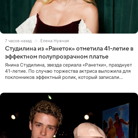
7 часов назад
Елена Нужная
Студилина из «Ранеток» отметила 41-летие в
эффектном полупрозрачном платье
Янина Студилина, звезда сериала «Ранетки», празднует
41-летие. По случаю торжества актриса выложила для
поклонников эффектный ролик, который записали
прошлой ночью. В кадре артистка предстала в
вечернем