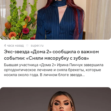
4 часа назад
super.ru
Экс-звезда «Дома 2» сообщила о важном
событии: «Сняли мясорубку с зубов»
Бывшая участница «Дома 2» Ирина Пинчук завершила
ортодонтическое лечение и сняла брекеты, которые
носила около года. В личном блоге звезда
опубликовала видео из кабинета стоматолога, где
показала процесс снятия