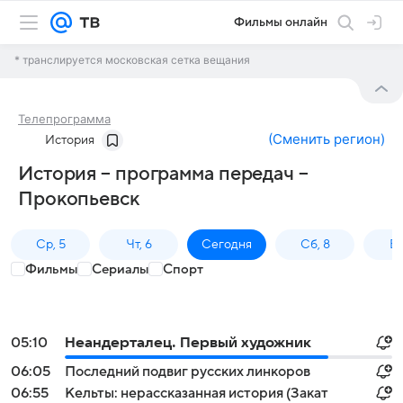
Фильмы онлайн
* транслируется московская сетка вещания
Телепрограмма
(
Сменить регион
)
История
История – программа передач –
Прокопьевск
Ср, 5
Чт, 6
Сегодня
Сб, 8
Вс
Фильмы
Сериалы
Спорт
05:10
Неандерталец. Первый художник
06:05
Последний подвиг русских линкоров
06:55
Кельты: нерассказанная история (Закат