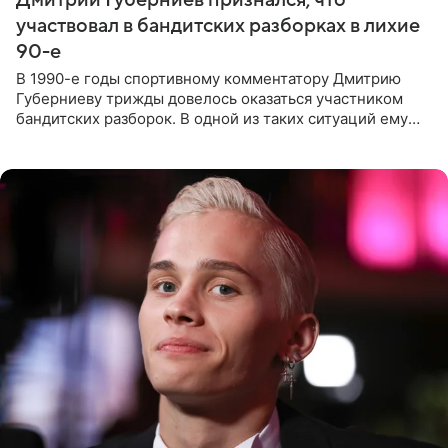
участвовал в бандитских разборках в лихие
90-е
В 1990-е годы спортивному комментатору Дмитрию
Губерниеву трижды довелось оказаться участником
бандитских разборок. В одной из таких ситуаций ему
выдали тяжелый предмет и приказали вступить в драку,
однако он