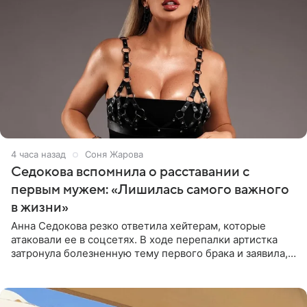
4 часа назад
Соня Жарова
Седокова вспомнила о расставании с
первым мужем: «Лишилась самого важного
в жизни»
Анна Седокова резко ответила хейтерам, которые
атаковали ее в соцсетях. В ходе перепалки артистка
затронула болезненную тему первого брака и заявила,
что чужие судьбы — не ее зона ответственности. От
Валентина