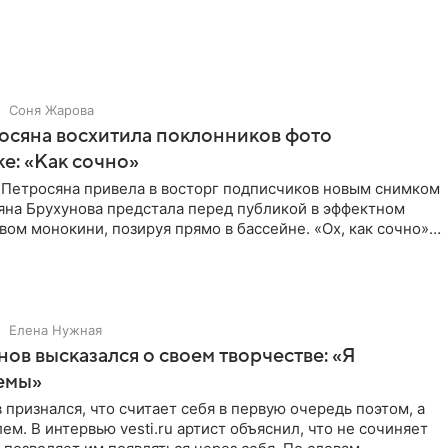
ишет PageSix. По
Соня Жарова
осяна восхитила поклонников фото
ке: «Как сочно»
 Петросяна привела в восторг подписчиков новым снимком
ьяна Брухунова предстала перед публикой в эффектном
ом монокини, позируя прямо в бассейне. «Ох, как сочно»,
Елена Нужная
нов высказался о своем творчестве: «Я
емы»
 признался, что считает себя в первую очередь поэтом, а
ем. В интервью vesti.ru артист объяснил, что не сочиняет