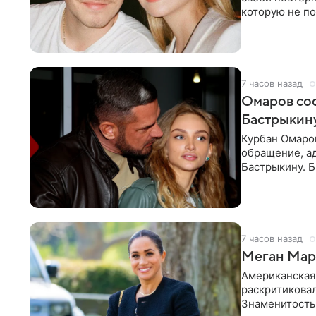
которую не по
считает это
7 часов назад
Омаров соо
Бастрыкину
Курбан Омаро
обращение, а
Бастрыкину. 
в личном блог
7 часов назад
Меган Марк
Американская
раскритикова
Знаменитость