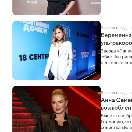
фигуристка
8 часов назад
Беременная
ультракор
Звезда «Папин
юбке. Актриса
несколько сел
социальной се
8 часов назад
Анна Семен
возлюбле
Вместе с изб
Германию, чт
солистка «Бле