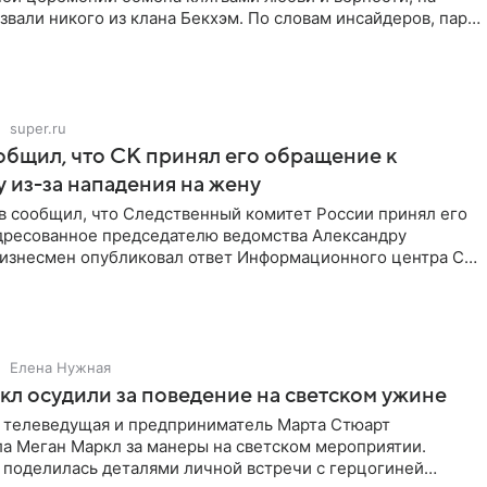
звали никого из клана Бекхэм. По словам инсайдеров, пара
super.ru
бщил, что СК принял его обращение к
 из-за нападения на жену
в сообщил, что Следственный комитет России принял его
дресованное председателю ведомства Александру
Бизнесмен опубликовал ответ Информационного центра СК
е. В
Елена Нужная
л осудили за поведение на светском ужине
 телеведущая и предприниматель Марта Стюарт
ла Меган Маркл за манеры на светском мероприятии.
 поделилась деталями личной встречи с герцогиней