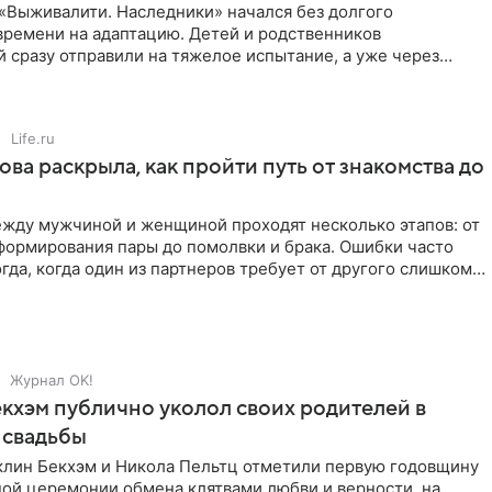
«Выживалити. Наследники» начался без долгого
времени на адаптацию. Детей и родственников
 сразу отправили на тяжелое испытание, а уже через
й в лагере
Life.ru
ова раскрыла, как пройти путь от знакомства до
жду мужчиной и женщиной проходят несколько этапов: от
формирования пары до помолвки и брака. Ошибки часто
гда, когда один из партнеров требует от другого слишком
Журнал OK!
кхэм публично уколол своих родителей в
 свадьбы
клин Бекхэм и Никола Пельтц отметили первую годовщину
ной церемонии обмена клятвами любви и верности, на