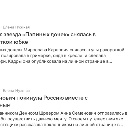
Елена Нужная
 звезда «Папиных дочек» снялась в
откой юбке
ых дочек» Мирослава Карпович снялась в ультракороткой
 позировала в гримерке, сидя в кресле, и сделала
фи. Кадры она опубликовала на личной странице в
ти.
Елена Нужная
ович покинула Россию вместе с
нным
ранником Денисом Шреером Анна Семенович отправилась в
обы осуществить давнюю мечту. О своем путешествии экс-
стящих» рассказала поклонникам на личной странице в