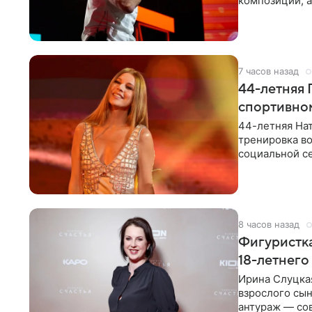
композиции, а
музыканта,
7 часов назад
44-летняя 
спортивно
44-летняя Нат
тренировка во
социальной се
красном
8 часов назад
Фигуристка
18-летнего
Ирина Слуцкая
взрослого сын
антураж — со