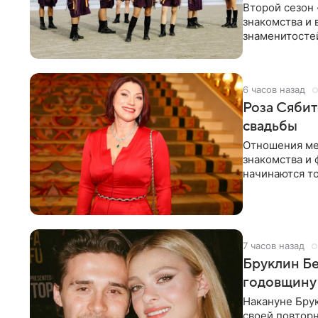
Второй сезон 
знакомства и 
знаменитостей
несколько дне
6 часов назад
Роза Сябит
свадьбы
Отношения ме
знакомства и 
начинаются то
многого,
7 часов назад
Бруклин Бе
годовщину
Накануне Бру
своей повтор