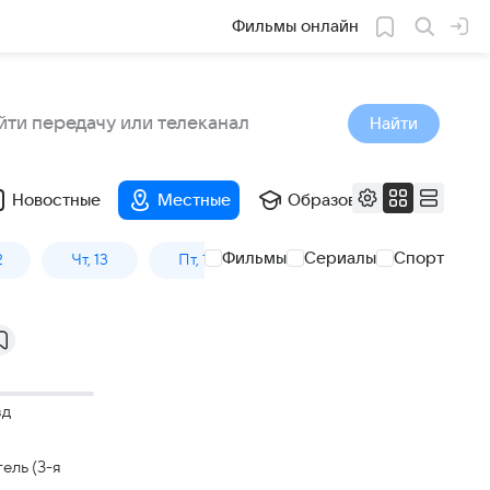
Фильмы онлайн
Найти
Новостные
Местные
Образовательные
Фильмы
Сериалы
Спорт
2
Чт, 13
Пт, 14
Сб, 15
Вс, 16
зд
ель (3-я