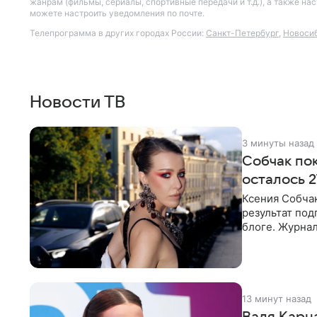
жанрам (фильмы, сериалы, спортивные передачи и т.д.), а также н
можете настроить уведомления по почте.
Телепрограмма в других городах России:
Санкт-Петербург
,
Новоси
Новости ТВ
3 минуты назад
Собчак по
осталось 2
Ксения Собча
результат по
блоге. Журнал
Собчак запеча
13 минут назад
Валя Карн