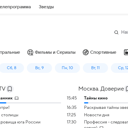
елепрограмма
Звезды
тральные
Фильмы и Сериалы
Спортивные
Сб, 8
Вс, 9
Пн, 10
Вт, 11
Ср, 1
TV
Москва. Доверие
ранник
15:45
Тайны кино
три!
16:35
Раскрывая тайны зве
 столицы
17:25
Новости дня
ровища юга России
17:30
Профессия - следоват
серия)