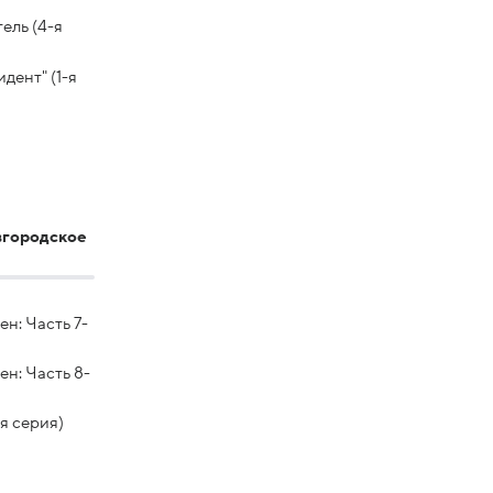
ель (4-я
дент" (1-я
вгородское
н: Часть 7-
ен: Часть 8-
я серия)