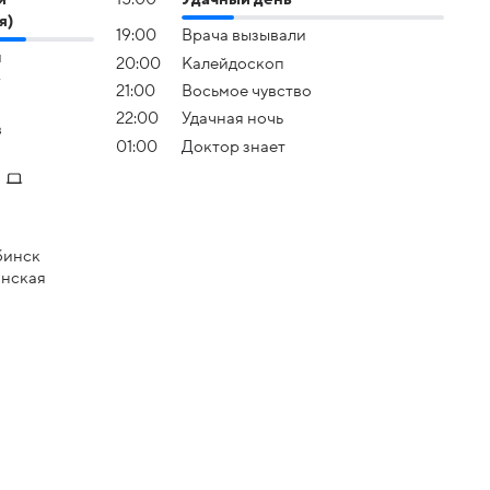
я)
19:00
Врача вызывали
й
20:00
Калейдоскоп
-
21:00
Восьмое чувство
22:00
Удачная ночь
в
01:00
Доктор знает
бинск
анская