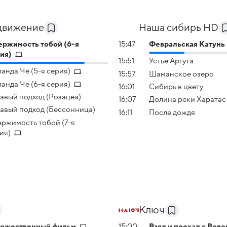
движение
Наша сибирь HD
ржимость тобой (6-я
15:47
Февральская Катунь
ия)
15:51
Устье Аргута
анда Че (5-я серия)
15:57
Шаманское озеро
анда Че (6-я серия)
16:01
Сибирь в цвету
авый подход (Розацеа)
16:07
Долина реки Харатас
авый подход (Бессонница)
16:11
После дождя
ржимость тобой (7-я
ия)
Ключ
дожественный фильм
15:00
Взял и поехал с Вово