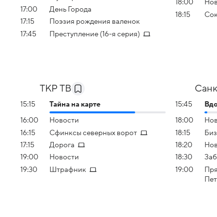
18:00
Но
17:00
День Города
18:15
Сок
17:15
Поэзия рождения валенок
17:45
Преступление (16-я серия)
ТКР ТВ
Санк
15:15
Тайна на карте
15:45
Вд
16:00
Новости
18:00
Но
16:15
Сфинксы северных ворот
18:15
Биз
17:15
Дорога
18:20
Нов
19:00
Новости
18:30
Заб
19:30
Штрафник
19:00
Пря
Пет