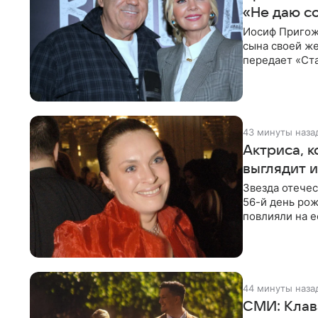
«Не даю с
Иосиф Пригож
сына своей же
передает «Ста
детей, и
43 минуты наза
Актриса, к
выглядит 
Звезда отече
56-й день рож
повлияли на е
помимо
44 минуты наза
СМИ: Клав