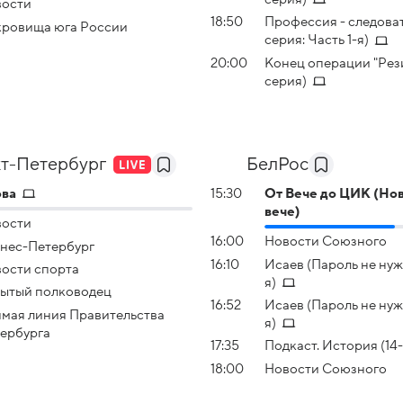
вости
18:50
Профессия - следоват
ровища юга России
серия: Часть 1-я)
20:00
Конец операции "Рези
серия)
т-Петербург
БелРос
ова
15:30
От Вече до ЦИК (Но
вече)
вости
16:00
Новости Союзного
нес-Петербург
16:10
Исаев (Пароль не нуже
ости спорта
я)
ытый полководец
16:52
Исаев (Пароль не нуж
мая линия Правительства
я)
ербурга
17:35
Подкаст. История (14-
18:00
Новости Союзного