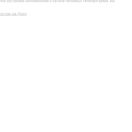
тупна настройка напоминаний о начале любимых телепрограмм. Вы
остов-на-Дону
.