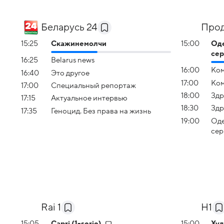
Беларусь 24
Про
15:25
Скажинемолчи
15:00
Оде
сер
16:25
Belarus news
16:00
Ком
16:40
Это другое
17:00
Ком
17:00
Специальный репортаж
18:00
Здр
17:15
Актуальное интервью
18:30
Здр
17:35
Геноцид. Без права на жизнь
19:00
Оде
сер
Rai 1
H1
15:05
Capri (1-serie)
15:00
Ху