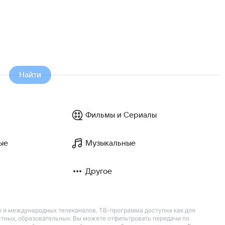
Найти
Фильмы и Сериалы
ые
Музыкальные
Другое
их и международных телеканалов. ТВ-программа доступна как для
остных, образовательных. Вы можете отфильтровать передачи по