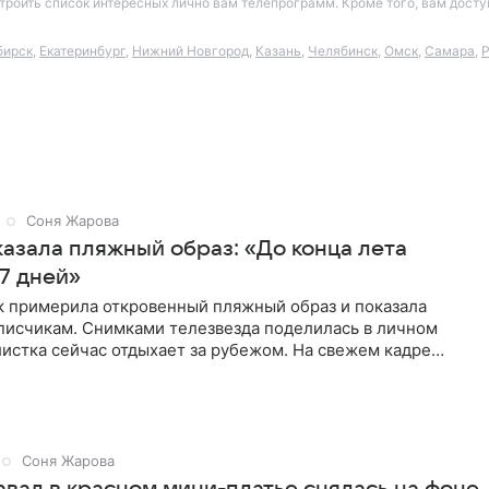
астроить список интересных лично вам телепрограмм. Кроме того, вам дос
бирск
,
Екатеринбург
,
Нижний Новгород
,
Казань
,
Челябинск
,
Омск
,
Самара
,
Р
Соня Жарова
казала пляжный образ: «До конца лета
7 дней»
к примерила откровенный пляжный образ и показала
дписчикам. Снимками телезвезда поделилась в личном
истка сейчас отдыхает за рубежом. На свежем кадре
тлена в
Соня Жарова
авал в красном мини-платье снялась на фоне