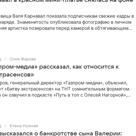
евица Валя Карнавал показала подписчикам свежие кадры в
наряде. Знаменитость опубликовала фотографию в личном
няя артистка позировала перед камерой в обтягивающем
д
Соня Жарова
пром-медиа» рассказал, как относится к
страсенсов»
ров, генеральный директор «Газпром-медиа», объяснил,
ет «Битву экстрасенсов» на ТНТ сомнительным форматом.
он озвучил в подкасте «Путь в топ с Олесей Нагорной»,
д
Елена Нужная
высказался о банкротстве сына Валерии: