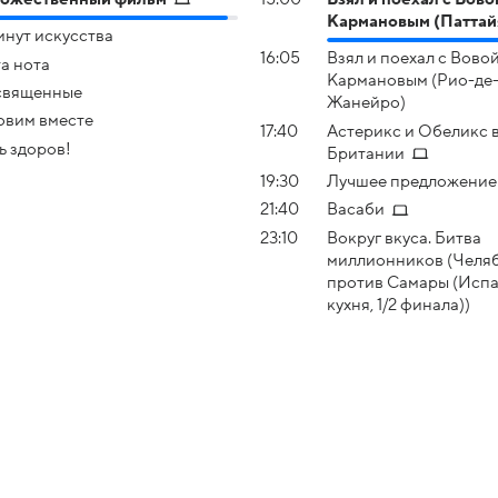
Кармановым (Паттай
инут искусства
16:05
Взял и поехал с Вово
а нота
Кармановым (Рио-де
священные
Жанейро)
овим вместе
17:40
Астерикс и Обеликс 
ь здоров!
Британии
19:30
Лучшее предложение
21:40
Васаби
23:10
Вокруг вкуса. Битва
миллионников (Челя
против Самары (Исп
кухня, 1/2 финала))