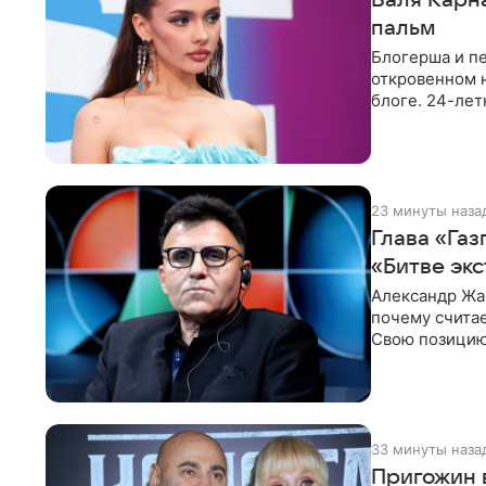
пальм
Блогерша и п
откровенном 
блоге. 24-лет
красном
23 минуты наза
Глава «Газ
«Битве эк
Александр Жа
почему счита
Свою позицию 
который
33 минуты наза
Пригожин 