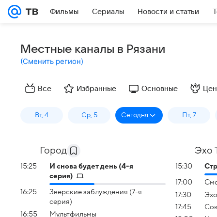
Фильмы
Сериалы
Новости и статьи
Т
Местные каналы в Рязани
(
Сменить регион
)
Все
Избранные
Основные
Цен
Вт, 4
Ср, 5
Сегодня
Пт, 7
Город
Эхо 
15:25
И снова будет день (4-я
15:30
Ст
серия)
17:00
Смо
16:25
Зверские заблуждения (7-я
17:30
Эхо
серия)
17:45
Сок
16:55
Мультфильмы