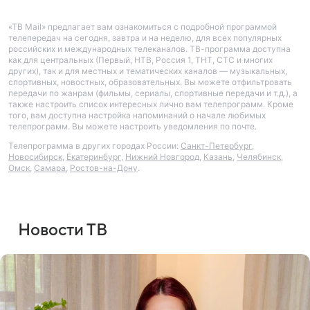
«ТВ Mail» предлагает вам ознакомиться с подробной программой
телепередач на сегодня, завтра и на неделю, для всех популярных
российских и международных телеканалов. ТВ-программа доступна
как для центральных (Первый, НТВ, Россия 1, ТНТ, СТС и многих
других), так и для местных и тематических каналов — музыкальных,
спортивных, новостных, образовательных. Вы можете отфильтровать
передачи по жанрам (фильмы, сериалы, спортивные передачи и т.д.), а
также настроить список интересных лично вам телепрограмм. Кроме
того, вам доступна настройка напоминаний о начале любимых
телепрограмм. Вы можете настроить уведомления по почте.
Телепрограмма в других городах России:
Санкт-Петербург
,
Новосибирск
,
Екатеринбург
,
Нижний Новгород
,
Казань
,
Челябинск
,
Омск
,
Самара
,
Ростов-на-Дону
.
Новости ТВ