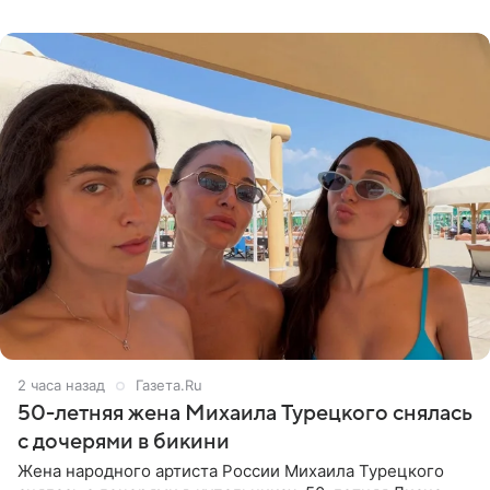
Валентина
2 часа назад
Газета.Ru
50-летняя жена Михаила Турецкого снялась
с дочерями в бикини
Жена народного артиста России Михаила Турецкого