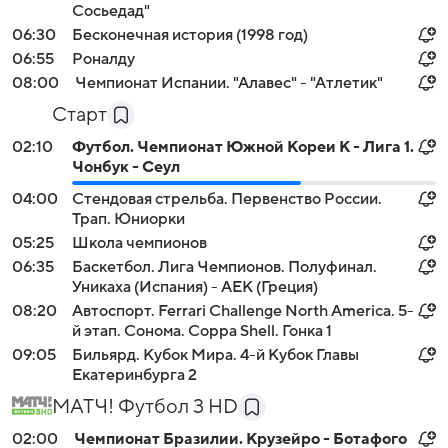
Сосьедад"
06:30
Бесконечная история (1998 год)
06:55
Роналду
08:00
Чемпионат Испании. "Алавес" - "Атлетик"
Старт
02:10
Футбол. Чемпионат Южной Кореи К - Лига 1.
Чонбук - Сеул
04:00
Стендовая стрельба. Первенство России.
Трап. Юниорки
05:25
Школа чемпионов
06:35
Баскетбол. Лига Чемпионов. Полуфинал.
Уникаха (Испания) - АЕК (Греция)
08:20
Автоспорт. Ferrari Challenge North America. 5-
й этап. Сонома. Coppa Shell. Гонка 1
09:05
Бильярд. Кубок Мира. 4-й Кубок Главы
Екатеринбурга 2
МАТЧ! Футбол 3 HD
02:00
Чемпионат Бразилии. Крузейро - Ботафого