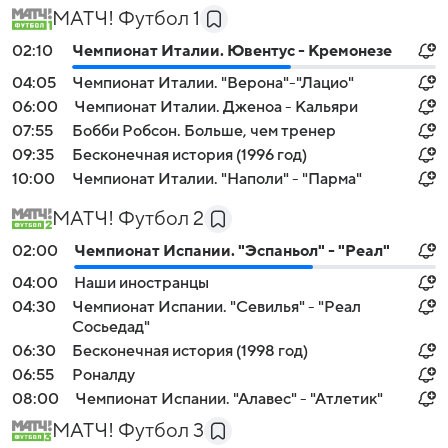
МАТЧ! Футбол 1
02:10
Чемпионат Италии. Ювентус - Кремонезе
04:05
Чемпионат Италии. "Верона"-"Лацио"
06:00
Чемпионат Италии. Дженоа - Кальяри
07:55
Бобби Робсон. Больше, чем тренер
09:35
Бесконечная история (1996 год)
10:00
Чемпионат Италии. "Наполи" - "Парма"
МАТЧ! Футбол 2
02:00
Чемпионат Испании. "Эспаньол" - "Реал"
04:00
Наши иностранцы
04:30
Чемпионат Испании. "Севилья" - "Реал
Сосьедад"
06:30
Бесконечная история (1998 год)
06:55
Роналду
08:00
Чемпионат Испании. "Алавес" - "Атлетик"
МАТЧ! Футбол 3