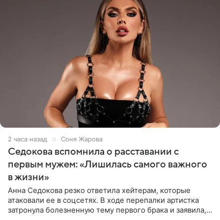
2 часа назад
Соня Жарова
Седокова вспомнила о расставании с
первым мужем: «Лишилась самого важного
в жизни»
Анна Седокова резко ответила хейтерам, которые
атаковали ее в соцсетях. В ходе перепалки артистка
затронула болезненную тему первого брака и заявила,
что чужие судьбы — не ее зона ответственности. От