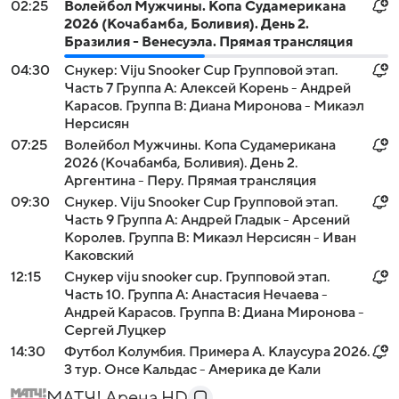
02:25
Волейбол Мужчины. Копа Судамерикана
2026 (Кочабамба, Боливия). День 2.
Бразилия - Венесуэла. Прямая трансляция
04:30
Снукер: Viju Snooker Cup Групповой этап.
Часть 7 Группа A: Алексей Корень - Андрей
Карасов. Группа B: Диана Миронова - Микаэл
Нерсисян
07:25
Волейбол Мужчины. Копа Судамерикана
2026 (Кочабамба, Боливия). День 2.
Аргентина - Перу. Прямая трансляция
09:30
Снукер. Viju Snooker Cup Групповой этап.
Часть 9 Группа A: Андрей Гладык - Арсений
Королев. Группа B: Микаэл Нерсисян - Иван
Каковский
12:15
Снукер viju snooker cup. Групповой этап.
Часть 10. Группа A: Анастасия Нечаева -
Андрей Карасов. Группа B: Диана Миронова -
Сергей Луцкер
14:30
Футбол Колумбия. Примера А. Клаусура 2026.
3 тур. Онсе Кальдас - Америка де Кали
МАТЧ! Арена HD