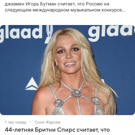
джазмен Игорь Бутман считает, что Россию на
следующем международном музыкальном конкурсе
«Интервидение» могла бы представить молодая певица
Варвара Убель, так
1 час назад
Соня Жарова
44-летняя Бритни Спирс считает, что