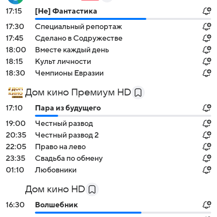
17:15
[Не] Фантастика
17:30
Специальный репортаж
17:45
Сделано в Содружестве
18:00
Вместе каждый день
18:15
Культ личности
18:30
Чемпионы Евразии
Дом кино Премиум HD
17:10
Пара из будущего
19:00
Честный развод
20:35
Честный развод 2
22:05
Право на лево
23:35
Свадьба по обмену
01:10
Любовники
Дом кино HD
16:30
Волшебник