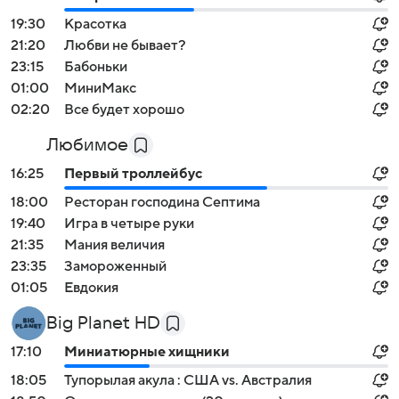
19:30
Красотка
21:20
Любви не бывает?
23:15
Бабоньки
01:00
МиниМакс
02:20
Все будет хорошо
Любимое
16:25
Первый троллейбус
18:00
Ресторан господина Септима
19:40
Игра в четыре руки
21:35
Мания величия
23:35
Замороженный
01:05
Евдокия
Big Planet HD
17:10
Миниатюрные хищники
18:05
Тупорылая акула : США vs. Австралия