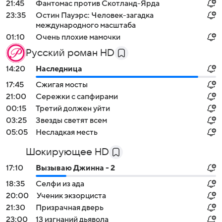
21:45
Фантомас против Скотланд-Ярда
23:35
Остин Пауэрс: Человек-загадка
международного масштаба
01:10
Очень плохие мамочки
Русский роман HD
14:20
Наследница
17:45
Сжигая мосты
21:00
Сережки с сапфирами
00:15
Третий должен уйти
03:25
Звезды светят всем
05:05
Несладкая месть
Шокирующее HD
17:10
Вызываю Джинна - 2
18:35
Селфи из ада
20:00
Ученик экзорциста
21:30
Призрачная дверь
23:00
13 изгнаний дьявола