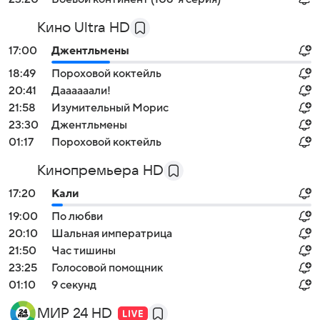
Кино Ultra HD
17:00
Джентльмены
18:49
Пороховой коктейль
20:41
Даааааали!
21:58
Изумительный Морис
23:30
Джентльмены
01:17
Пороховой коктейль
Кинопремьера HD
17:20
Кали
19:00
По любви
20:10
Шальная императрица
21:50
Час тишины
23:25
Голосовой помощник
01:10
9 секунд
МИР 24 HD