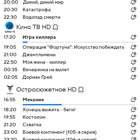
20:00
Дикий, дикий мир
20:30
Катастрофа
22:30
Водопад смерти
Кино ТВ HD
17:20
Игра киллера
19:05
Операция "Фортуна": Искусство побеждать
21:00
Джентльмены
22:50
Моя жена - киллер
00:35
Вечеринка на вылет
02:05
Дориан Грей
Остросюжетное HD
16:55
Механик
18:20
Хочешь выжить - беги!
19:55
Костолом
21:20
Схватка
23:00
Боевой континент (105-я серия)
23:20
Боевой континент (106-я серия)