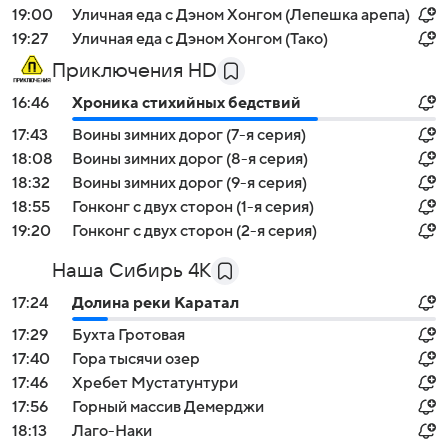
19:00
Уличная еда с Дэном Хонгом (Лепешка арепа)
19:27
Уличная еда с Дэном Хонгом (Тако)
Приключения HD
16:46
Хроника стихийных бедствий
17:43
Воины зимних дорог (7-я серия)
18:08
Воины зимних дорог (8-я серия)
18:32
Воины зимних дорог (9-я серия)
18:55
Гонконг с двух сторон (1-я серия)
19:20
Гонконг с двух сторон (2-я серия)
Наша Сибирь 4К
17:24
Долина реки Каратал
17:29
Бухта Гротовая
17:40
Гора тысячи озер
17:46
Хребет Мустатунтури
17:56
Горный массив Демерджи
18:13
Лаго-Наки