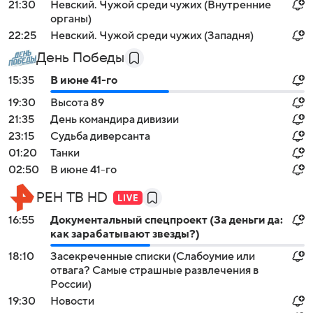
21:30
Невский. Чужой среди чужих (Внутренние
органы)
22:25
Невский. Чужой среди чужих (Западня)
День Победы
15:35
В июне 41-го
19:30
Высота 89
21:35
День командира дивизии
23:15
Судьба диверсанта
01:20
Танки
02:50
В июне 41-го
РЕН ТВ HD
16:55
Документальный спецпроект (За деньги да:
как зарабатывают звезды?)
18:10
Заcекрeченные списки (Слабоумие или
отвага? Самые страшные развлечения в
России)
19:30
Новости