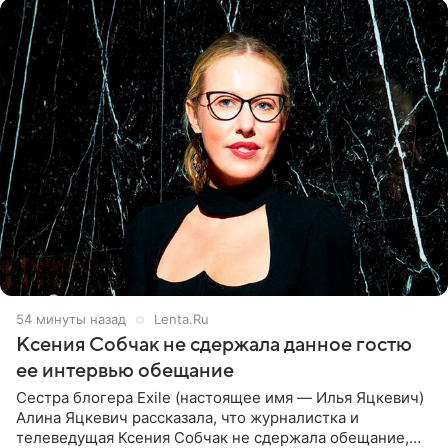
54 минуты назад
Lenta.Ru
Ксения Собчак не сдержала данное гостю
ее интервью обещание
Сестра блогера Exile (настоящее имя — Илья Яцкевич)
Алина Яцкевич рассказала, что журналистка и
телеведущая Ксения Собчак не сдержала обещание,