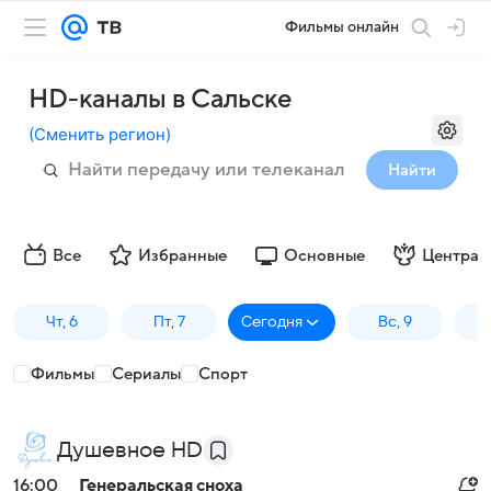
Фильмы онлайн
HD-каналы в Сальске
(
Сменить регион
)
Найти
Все
Избранные
Основные
Централ
Чт, 6
Пт, 7
Сегодня
Вс, 9
П
Фильмы
Сериалы
Спорт
Душевное HD
16:00
Генеральская сноха