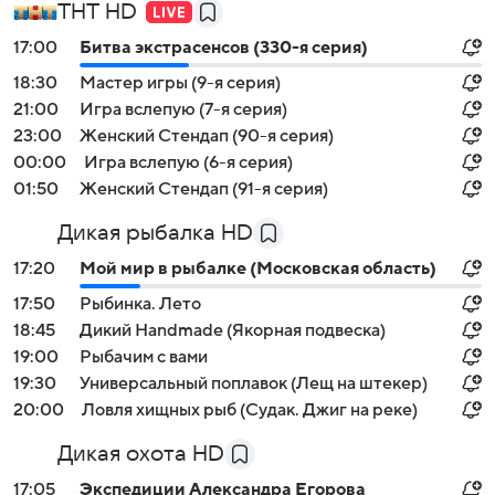
ТНТ HD
17:00
Битва экстрасенсов (330-я серия)
18:30
Мастер игры (9-я серия)
21:00
Игра вслепую (7-я серия)
23:00
Женский Стендап (90-я серия)
00:00
Игра вслепую (6-я серия)
01:50
Женский Стендап (91-я серия)
Дикая рыбалка HD
17:20
Мой мир в рыбалке (Московская область)
17:50
Рыбинка. Лето
18:45
Дикий Handmade (Якорная подвеска)
19:00
Рыбачим с вами
19:30
Универсальный поплавок (Лещ на штекер)
20:00
Ловля хищных рыб (Судак. Джиг на реке)
Дикая охота HD
17:05
Экспедиции Александра Егорова