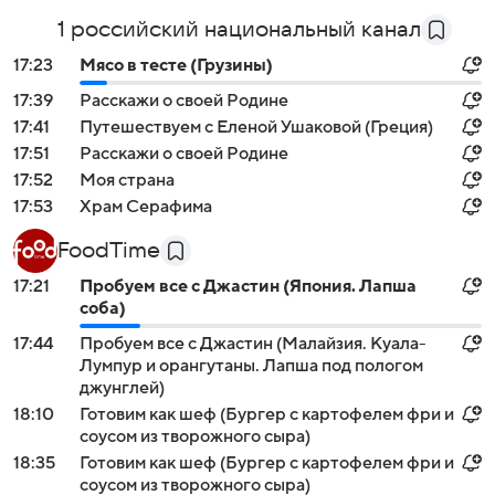
1 российский национальный канал
17:23
Мясо в тесте (Грузины)
17:39
Расскажи о своей Родине
17:41
Путешествуем с Еленой Ушаковой (Греция)
17:51
Расскажи о своей Родине
17:52
Моя страна
17:53
Храм Серафима
FoodTime
17:21
Пробуем все с Джастин (Япония. Лапша
соба)
17:44
Пробуем все с Джастин (Малайзия. Куала-
Лумпур и орангутаны. Лапша под пологом
джунглей)
18:10
Готовим как шеф (Бургер с картофелем фри и
соусом из творожного сыра)
18:35
Готовим как шеф (Бургер с картофелем фри и
соусом из творожного сыра)