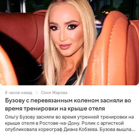
6 часов назад
Соня Жарова
Бузову с перевязанным коленом засняли во
время тренировки на крыше отеля
Ольгу Бузову засняли во время утренней тренировки на
крыше отеля в Ростове-на-Дону. Ролик с артисткой
опубликовала хореограф Диана Кобзева. Бузова вышла
на занятие спортом в 32-градусную жару ранним утром,