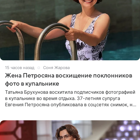
15 часов назад
Соня Жарова
Жена Петросяна восхищение поклонников
фото в купальнике
Татьяна Брухунова восхитила подписчиков фотографией
в купальнике во время отдыха. 37-летняя супруга
Евгения Петросяна опубликовала в соцсетях снимок, на
котором позирует у бассейна в белоснежном монокини
с