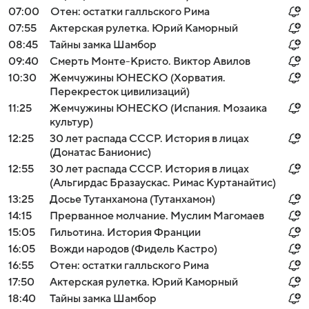
07:00
Отен: остатки галльского Рима
07:55
Актерская рулетка. Юрий Каморный
08:45
Тайны замка Шамбор
09:40
Смерть Монте-Кристо. Виктор Авилов
10:30
Жемчужины ЮНЕСКО (Хорватия.
Перекресток цивилизаций)
11:25
Жемчужины ЮНЕСКО (Испания. Мозаика
культур)
12:25
30 лет распада СССР. История в лицах
(Донатас Банионис)
12:55
30 лет распада СССР. История в лицах
(Альгирдас Бразаускас. Римас Куртанайтис)
13:25
Досье Тутанхамона (Тутанхамон)
14:15
Прерванное молчание. Муслим Магомаев
15:05
Гильотина. История Франции
16:05
Вожди народов (Фидель Кастро)
16:55
Отен: остатки галльского Рима
17:50
Актерская рулетка. Юрий Каморный
18:40
Тайны замка Шамбор