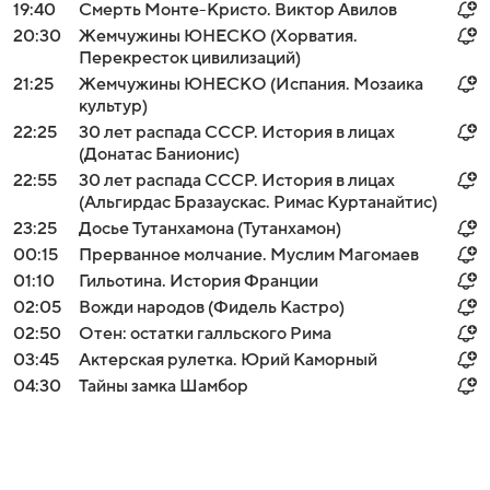
19:40
Смерть Монте-Кристо. Виктор Авилов
20:30
Жемчужины ЮНЕСКО (Хорватия.
Перекресток цивилизаций)
21:25
Жемчужины ЮНЕСКО (Испания. Мозаика
культур)
22:25
30 лет распада СССР. История в лицах
(Донатас Банионис)
22:55
30 лет распада СССР. История в лицах
(Альгирдас Бразаускас. Римас Куртанайтис)
23:25
Досье Тутанхамона (Тутанхамон)
00:15
Прерванное молчание. Муслим Магомаев
01:10
Гильотина. История Франции
02:05
Вожди народов (Фидель Кастро)
02:50
Отен: остатки галльского Рима
03:45
Актерская рулетка. Юрий Каморный
04:30
Тайны замка Шамбор