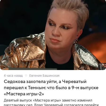
4 часа назад
Евгения Башинская
Седокова захотела уйти, а Череватый
перешел к Темным: что было в 9-м выпуске
«Мастера игры-2»
Девятый выпуск «Мастера игры» заметно изменил
расстановку сил. Влад Череватый согласился перейти