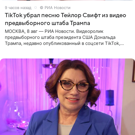
9 часов назад
© РИА Новости
TikTok убрал песню Тейлор Свифт из видео
предвыборного штаба Трампа
МОСКВА, 8 авг — РИА Новости. Видеоролик
предвыборного штаба президента США Дональда
Трампа, недавно опубликованный в соцсети TikTok,
остался без звуковой дорожки в виде песни August
(«Август») американской