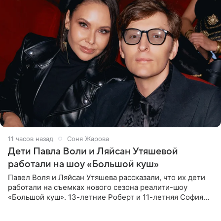
11 часов назад
Соня Жарова
Дети Павла Воли и Ляйсан Утяшевой
работали на шоу «Большой куш»
Павел Воля и Ляйсан Утяшева рассказали, что их дети
работали на съемках нового сезона реалити-шоу
«Большой куш». 13-летние Роберт и 11-летняя София
отправились вместе с родителями в Таиланд и успели
поработать