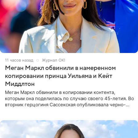
11 часов назад
Журнал OK!
Меган Маркл обвинили в намеренном
копировании принца Уильяма и Кейт
Миддлтон
Меган Маркл обвинили в копировании контента,
которым она поделилась по случаю своего 45-летия. Во
вторник герцогиня Сассекская опубликовала черно-
белую фотографию, на которой она прыгает в бассейн с
воздушными