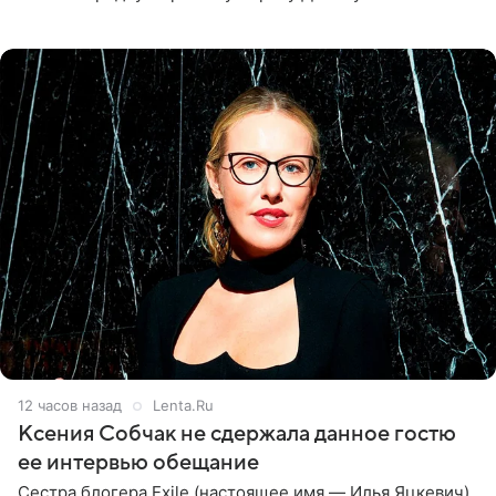
великолепной певицей и рассказал о желании сделать с
ней новую совместную
12 часов назад
Lenta.Ru
Ксения Собчак не сдержала данное гостю
ее интервью обещание
Сестра блогера Exile (настоящее имя — Илья Яцкевич)