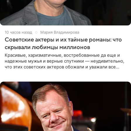
10 часов назад
Мария Владимирова
Советские актеры и их тайные романы: что
скрывали любимцы миллионов
Красивые, харизматичные, востребованные да еще и
надежные мужья и верные спутники — неудивительно,
что этих советских актеров обожали и уважали все
женщины большой страны, и наверняка не раз ставили
их в