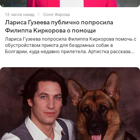
13 часов назад
Соня Жарова
Лариса Гузеева публично попросила
Филиппа Киркорова о помощи
Лариса Гузеева попросила Филиппа Киркорова помочь с
обустройством приюта для бездомных собак в
Болгарии, куда недавно прилетела. Артистка рассказала
о местных волонтерах, которые временно забирают
животных к