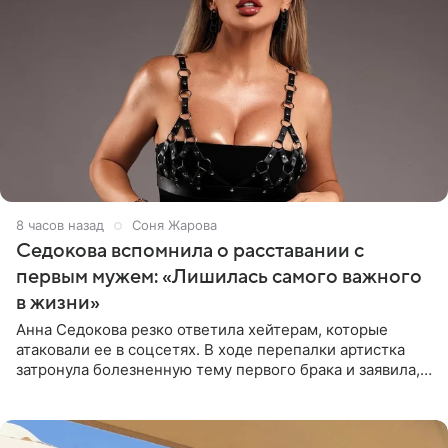
8 часов назад
Соня Жарова
Седокова вспомнила о расставании с
первым мужем: «Лишилась самого важного
в жизни»
Анна Седокова резко ответила хейтерам, которые
атаковали ее в соцсетях. В ходе перепалки артистка
затронула болезненную тему первого брака и заявила,
что чужие судьбы — не ее зона ответственности. От
Валентина