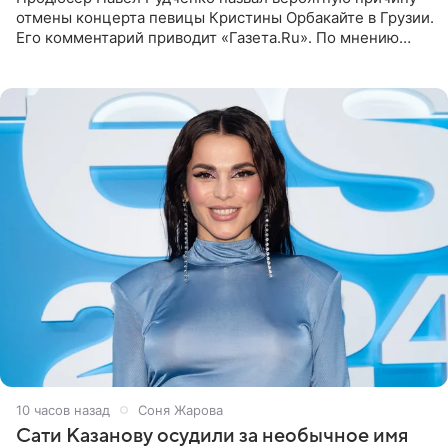
отмены концерта певицы Кристины Орбакайте в Грузии.
Его комментарий приводит «Газета.Ru». По мнению
медиаменеджера, на решение администрации Батума
могли
10 часов назад
Соня Жарова
Сати Казанову осудили за необычное имя