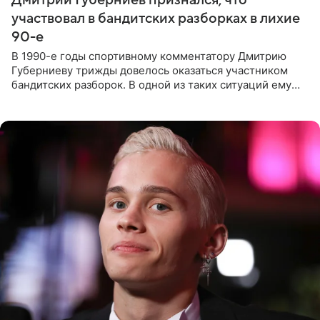
участвовал в бандитских разборках в лихие
90-е
В 1990-е годы спортивному комментатору Дмитрию
Губерниеву трижды довелось оказаться участником
бандитских разборок. В одной из таких ситуаций ему
выдали тяжелый предмет и приказали вступить в драку,
однако он