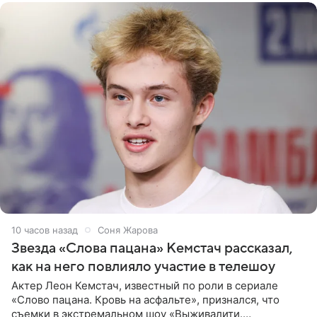
10 часов назад
Соня Жарова
Звезда «Слова пацана» Кемстач рассказал,
как на него повлияло участие в телешоу
Актер Леон Кемстач, известный по роли в сериале
«Слово пацана. Кровь на асфальте», признался, что
съемки в экстремальном шоу «Выживалити.