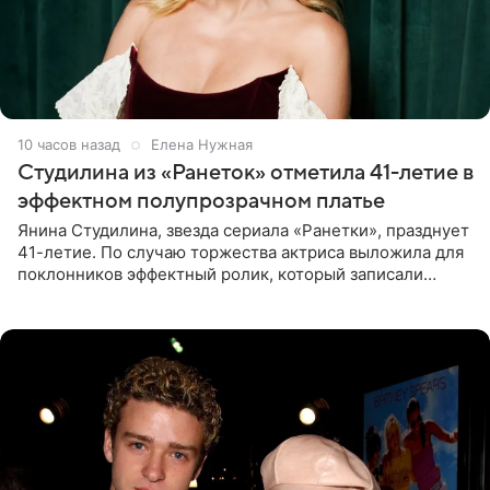
10 часов назад
Елена Нужная
Студилина из «Ранеток» отметила 41-летие в
эффектном полупрозрачном платье
Янина Студилина, звезда сериала «Ранетки», празднует
41-летие. По случаю торжества актриса выложила для
поклонников эффектный ролик, который записали
прошлой ночью. В кадре артистка предстала в
вечернем