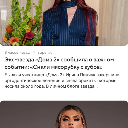
8 часов назад
super.ru
Экс-звезда «Дома 2» сообщила о важном
событии: «Сняли мясорубку с зубов»
Бывшая участница «Дома 2» Ирина Пинчук завершила
ортодонтическое лечение и сняла брекеты, которые
носила около года. В личном блоге звезда
опубликовала видео из кабинета стоматолога, где
показала процесс снятия