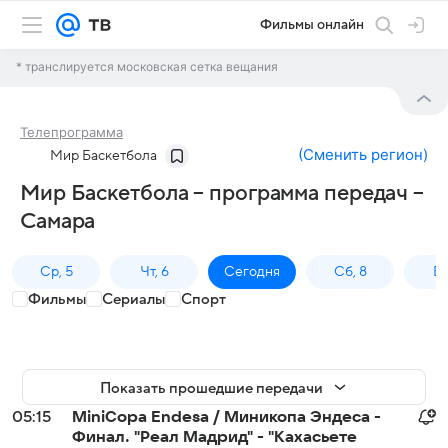
Фильмы онлайн
* транслируется московская сетка вещания
Телепрограмма
(
Сменить регион
)
Мир Баскетбола
Мир Баскетбола – программа передач –
Самара
Ср, 5
Чт, 6
Сегодня
Сб, 8
Вс
Фильмы
Сериалы
Спорт
Показать прошедшие передачи
05:15
MiniCopa Endesa / Миникопа Эндеса -
Финал. "Реал Мадрид" - "Кахасьете