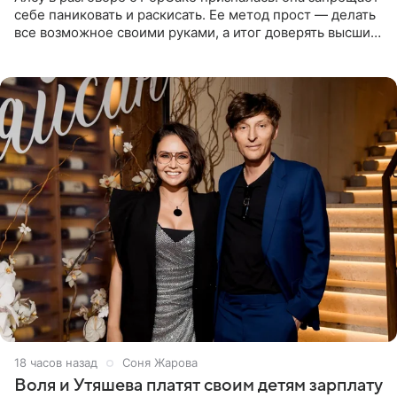
себе паниковать и раскисать. Ее метод прост — делать
все возможное своими руками, а итог доверять высшим
силам. Певица утверждает, что истерики и потеря
18 часов назад
Соня Жарова
Воля и Утяшева платят своим детям зарплату