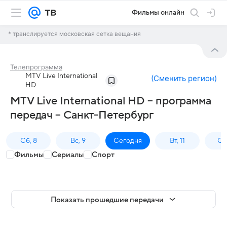
Фильмы онлайн
* транслируется московская сетка вещания
Телепрограмма
MTV Live International
(
Сменить регион
)
HD
MTV Live International HD – программа
передач – Санкт-Петербург
Сб, 8
Вс, 9
Сегодня
Вт, 11
Ср,
Фильмы
Сериалы
Спорт
Показать прошедшие передачи