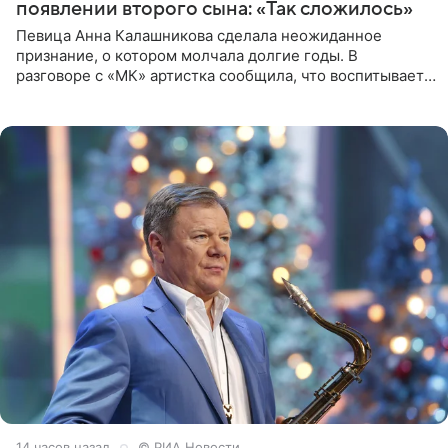
появлении второго сына: «Так сложилось»
Певица Анна Калашникова сделала неожиданное
признание, о котором молчала долгие годы. В
разговоре с «МК» артистка сообщила, что воспитывает
не одного, а сразу двух сыновей. «На самом деле я
всегда мечтала, что
14 часов назад
© РИА Новости