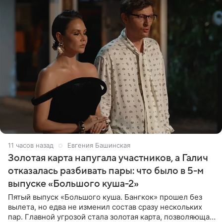
11 часов назад
Евгения Башинская
Золотая карта напугала участников, а Галич
отказалась разбивать пары: что было в 5-м
выпуске «Большого куша-2»
Пятый выпуск «Большого куша. Бангкок» прошел без
вылета, но едва не изменил состав сразу нескольких
пар. Главной угрозой стала золотая карта, позволяющая