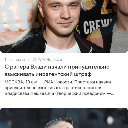
1 час назад
© РИА Новости
С рэпера Влади начали принудительно
взыскивать иноагентский штраф
МОСКВА, 10 авг — РИА Новости. Приставы начали
принудительно взыскивать с рэп-исполнителя
Владислава Лешкевича (творческий псевдоним —
Влади; признан иноагентом в РФ) штраф за нарушение
порядка деятельности