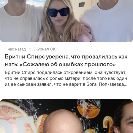
1 час назад
Журнал OK!
Бритни Спирс уверена, что провалилась как
мать: «Сожалею об ошибках прошлого»
Бритни Спирс поделилась откровением: она чувствует,
что не справилась с ролью матери, после того как один
из ее сыновей заявил, что не верит в Бога. Поп-звезда
утверждает, что Святой Дух пребывает высоко в