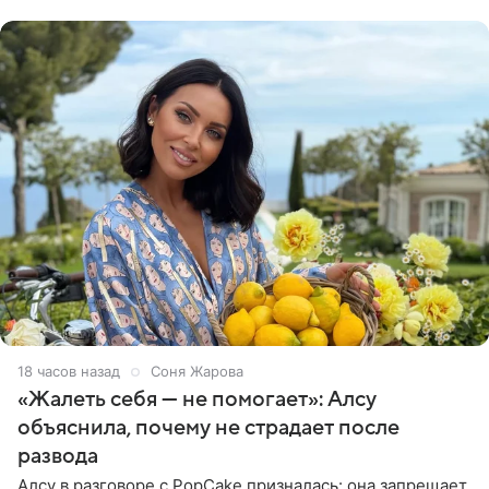
Московского
18 часов назад
Соня Жарова
«Жалеть себя — не помогает»: Алсу
объяснила, почему не страдает после
развода
Алсу в разговоре с PopCake призналась: она запрещает