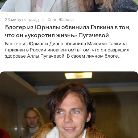
23 минуты назад
Соня Жарова
Блогер из Юрмалы обвинила Галкина в том,
что он «укоротил жизнь» Пугачевой
Блогер из Юрмалы Диана обвинила Максима Галкина
(признан в России иноагентом) в том, что он разрушил
здоровье Аллы Пугачевой. В своем личном блоге
женщина заявила, что эмиграция и постоянный стресс
серьезно