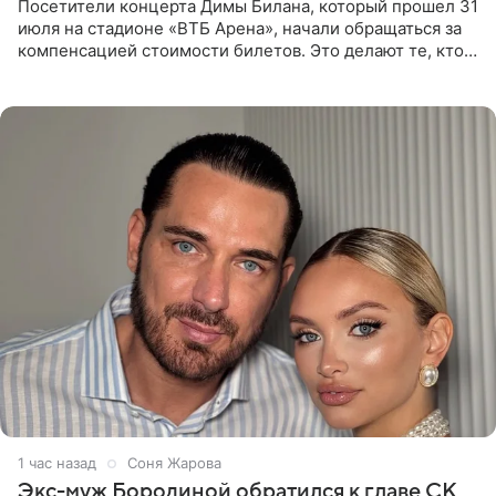
Посетители концерта Димы Билана, который прошел 31
июля на стадионе «ВТБ Арена», начали обращаться за
компенсацией стоимости билетов. Это делают те, кто
оказался недоволен обзором, — из-за высокой
конструкции
1 час назад
Соня Жарова
Экс-муж Бородиной обратился к главе СК