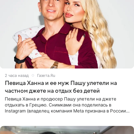
2 часа назад
Газета.Ru
Певица Ханна и ее муж Пашу улетели на
частном джете на отдых без детей
Певица Ханна и продюсер Пашу улетели на джете
отдыхать в Грецию. Снимками она поделилась в
Instagram (владелец компания Meta признана в России
экстремистской и запрещена). Ханна и Пашу показали
серию снимков,