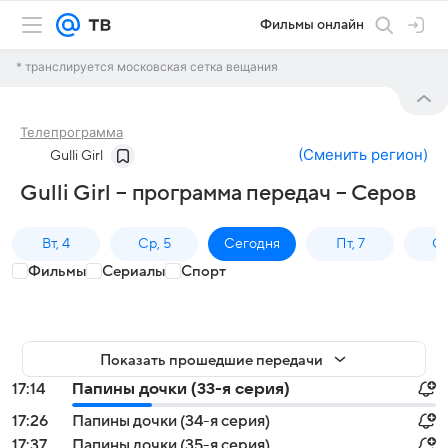
Фильмы онлайн
* транслируется московская сетка вещания
Телепрограмма
(
Сменить регион
)
Gulli Girl
Gulli Girl – программа передач – Серов
Вт, 4
Ср, 5
Сегодня
Пт, 7
Сб
Фильмы
Сериалы
Спорт
Показать прошедшие передачи
17:14
Папины дочки (33-я серия)
17:26
Папины дочки (34-я серия)
17:37
Папины дочки (35-я серия)