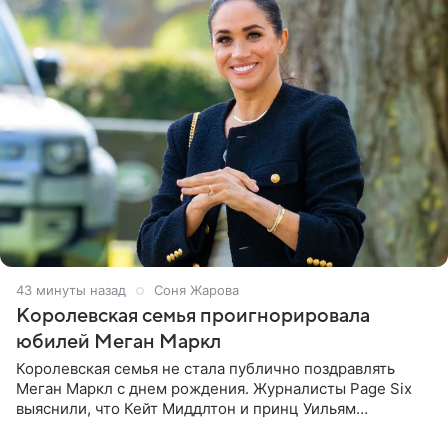
43 минуты назад
Соня Жарова
Королевская семья проигнорировала
юбилей Меган Маркл
Королевская семья не стала публично поздравлять
Меган Маркл с днем рождения. Журналисты Page Six
выяснили, что Кейт Миддлтон и принц Уильям
проигнорировали эту дату в своих соцсетях. По словам