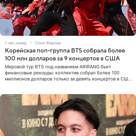
1 час назад
Соня Жарова
Корейская поп-группа BTS собрала более
100 млн долларов за 9 концертов в США
Мировой тур BTS под названием ARIRANG бьет
финансовые рекорды: коллектив собрал более 100
миллионов долларов только за девять концертов в США.
Как сообщает Pop Core, это один из самых
стремительных результатов