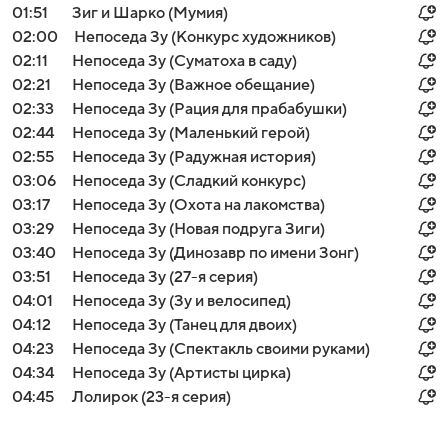
01:51
Зиг и Шарко (Мумия)
02:00
Непоседа Зу (Конкурс художников)
02:11
Непоседа Зу (Суматоха в саду)
02:21
Непоседа Зу (Важное обещание)
02:33
Непоседа Зу (Рация для прабабушки)
02:44
Непоседа Зу (Маленький герой)
02:55
Непоседа Зу (Радужная история)
03:06
Непоседа Зу (Сладкий конкурс)
03:17
Непоседа Зу (Охота на лакомства)
03:29
Непоседа Зу (Новая подруга Зиги)
03:40
Непоседа Зу (Динозавр по имени Зонг)
03:51
Непоседа Зу (27-я серия)
04:01
Непоседа Зу (Зу и велосипед)
04:12
Непоседа Зу (Танец для двоих)
04:23
Непоседа Зу (Спектакль своими руками)
04:34
Непоседа Зу (Артисты цирка)
04:45
Лолирок (23-я серия)