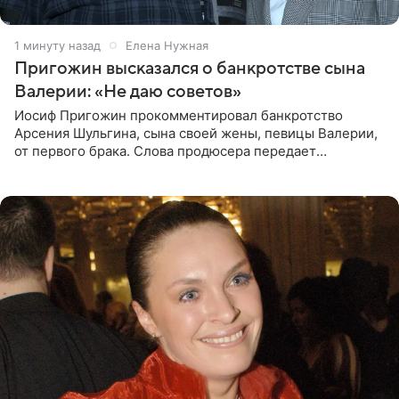
1 минуту назад
Елена Нужная
Пригожин высказался о банкротстве сына
Валерии: «Не даю советов»
Иосиф Пригожин прокомментировал банкротство
Арсения Шульгина, сына своей жены, певицы Валерии,
от первого брака. Слова продюсера передает
«СтарХит». Пригожин признался, что не лезет в дела
взрослых детей, и