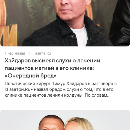
1 час назад
Газета.Ru
Хайдаров высмеял слухи о лечении
пациентов магией в его клинике:
«Очередной бред»
Пластический хирург Тимур Хайдаров в разговоре с
«Газетой.Ru» назвал бредом слухи о том, что в его
клинике пациентов лечили колдуны. По словам
звездного врача, он не понимает, кому нужно
распускать сплетни о