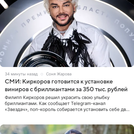
34 минуты назад
Соня Жарова
СМИ: Киркоров готовится к установке
виниров с бриллиантами за 350 тыс. рублей
Филипп Киркоров решил украсить свою улыбку
бриллиантами. Как сообщает Telegram-канал
«Звездач», поп-король собирается установить себе два
винира с драгоценной огранкой. Сумма, которую артист
готов выложить за