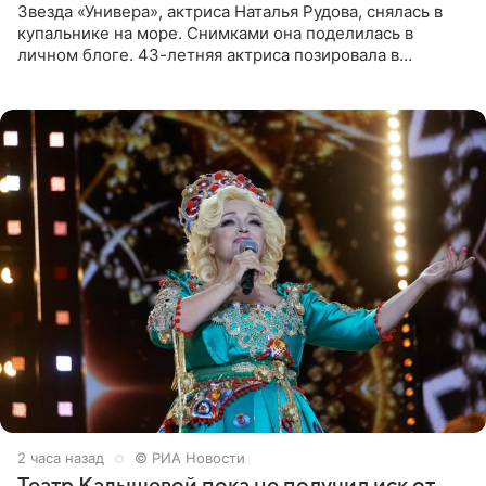
Звезда «Универа», актриса Наталья Рудова, снялась в
купальнике на море. Снимками она поделилась в
личном блоге. 43-летняя актриса позировала в
бордовом крошечном бикини с золотыми деталями.
Волосы Рудова
2 часа назад
© РИА Новости