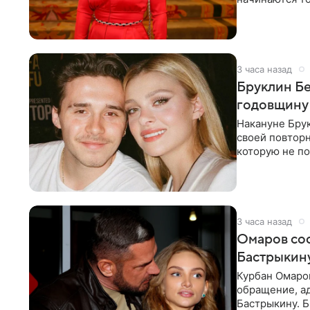
многого,
3 часа назад
Бруклин Бе
годовщину
Накануне Бру
своей повтор
которую не по
считает это
3 часа назад
Омаров соо
Бастрыкину
Курбан Омаро
обращение, а
Бастрыкину. 