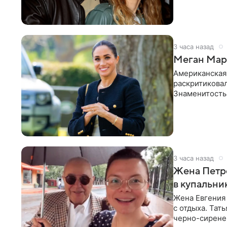
в личном блог
3 часа назад
Меган Марк
Американская
раскритикова
Знаменитость
Сассекской, п
3 часа назад
Жена Петр
в купальни
Жена Евгения
с отдыха. Тат
черно-сиренев