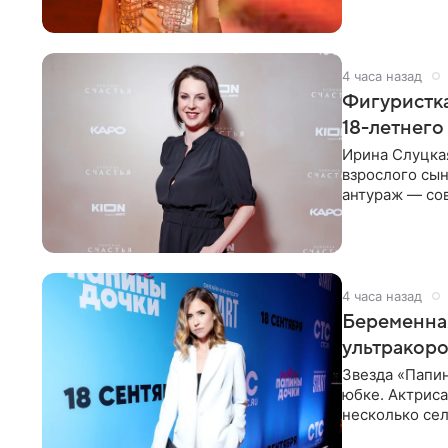
4 часа назад
Фигуристка
18-летнего
Ирина Слуцкая
взрослого сын
антураж — со
фигуристка
4 часа назад
Беременная
ультракор
Звезда «Папин
юбке. Актриса
несколько сел
социальной се