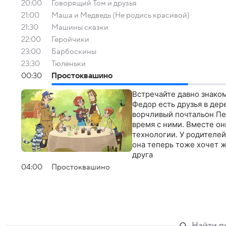
20:00
Говорящий Том и друзья
21:00
Маша и Медведь (Не родись красивой)
21:30
Машины сказки
22:00
Геройчики
23:00
Барбоскины
23:30
Тюленьки
00:30
Простоквашино
Встречайте давно знаком
Федор есть друзья в дер
ворчливый почтальон Пе
время с ними. Вместе о
технологии. У родителей
она теперь тоже хочет 
друга
04:00
Простоквашино