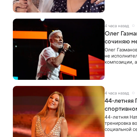
«Татьяна,
4 часа назад
Олег Газма
сочиняю м
Олег Газманов
не исполнител
композиции, а
музыканта,
4 часа назад
44-летняя 
спортивно
44-летняя Нат
тренировка во
социальной се
красном