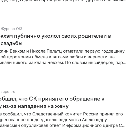
Журнал OK!
кхэм публично уколол своих родителей в
 свадьбы
клин Бекхэм и Никола Пельтц отметили первую годовщину
ной церемонии обмена клятвами любви и верности, на
звали никого из клана Бекхэм. По словам инсайдеров, пара
super.ru
бщил, что СК принял его обращение к
 из-за нападения на жену
в сообщил, что Следственный комитет России принял его
дресованное председателю ведомства Александру
Бизнесмен опубликовал ответ Информационного центра СК