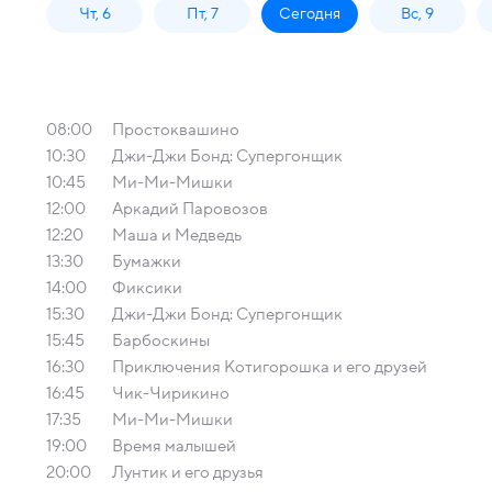
Чт, 6
Пт, 7
Сегодня
Вс, 9
08:00
Простоквашино
10:30
Джи-Джи Бонд: Супергонщик
10:45
Ми-Ми-Мишки
12:00
Аркадий Паровозов
12:20
Маша и Медведь
13:30
Бумажки
14:00
Фиксики
15:30
Джи-Джи Бонд: Супергонщик
15:45
Барбоскины
16:30
Приключения Котигорошка и его друзей
16:45
Чик-Чирикино
17:35
Ми-Ми-Мишки
19:00
Время малышей
20:00
Лунтик и его друзья